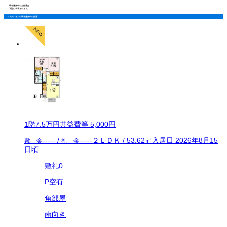
現在募集中のお部屋は
下記に表示されます。
エスタシオンの現在募集中の部屋
1
階
7.5万
円
共益費等
5,000円
-----
/
-----
２ＬＤＫ
/
53.62
㎡
入居日
2026年8月15
敷 金
礼 金
日頃
敷礼0
P空有
角部屋
南向き