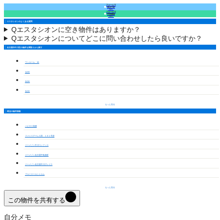
フォームで
来店予約
（無料）
フォームで
空室確認
（無料）
エスタシオンのよくある質問
Q
エスタシオンに空き物件はありますか？
Q
エスタシオンについてどこに問い合わせしたら良いですか？
名古屋市中川区の物件を間取りから探す
ワンルーム・1K
1LDK
2LDK
3LDK
もっと見る
周辺の物件情報
ハピネス高畑
ファミリアーレ八田 １０１号室
ジーメゾン中川コンフィエ
ジーメゾン名古屋中島新町
ジーメゾン名古屋中川グレイス
プルミエールシャルム
もっと見る
この物件を共有する
自分メモ