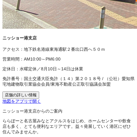
ニッショー港支店
アクセス：
地下鉄名港線東海通駅２番出口西へ５０ｍ
営業時間：
AM10:00～PM6:00
定休日：
水曜定休／8月10日～14日は休業
免許番号：
国土交通大臣免許（１４）第２０１８号
/
（公社）愛知県
宅地建物取引業協会会員
/
東海不動産公正取引協議会加盟
店舗の詳しい情報
地図をアプリで開く
ニッショー港支店からのご案内
ららぽーと名古屋みなとアクルスをはじめ、ホームセンターや飲食
店も多く、とても便利なエリアです。益々発展していく港区にぜひ
住んでみませんか。