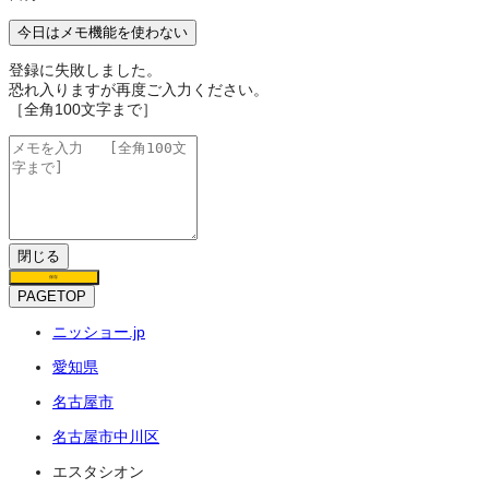
今日はメモ機能を使わない
登録に失敗しました。
恐れ入りますが再度ご入力ください。
［全角100文字まで］
閉じる
保存
PAGETOP
ニッショー.jp
愛知県
名古屋市
名古屋市中川区
エスタシオン