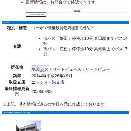
最新情報は、お問合せで確認できます
物件の詳細
フォームでお問い合わせ（無料）
物件情報
種別 / 構造
コーポ / 軽量鉄骨造2階建て総6戸
市バス「蟹田」停停歩10分 春田駅までバス14
分
交通
市バス「江松」停停歩10分 高畑駅までバス17
分
所在地
愛知県名古屋市中川区江松４丁目
地図
ストリートビュー
築年
2014年(平成26年) 9月
取扱支店
ニッショー港支店
最終情報更新
2026/08/05
日
※上記、基本情報は過去の情報を元に作成しております。
その他の愛知県名古屋市中川区の２ＬＤＫの物件