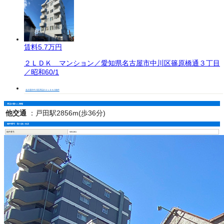
賃料
5.7万円
２ＬＤＫ マンション／愛知県名古屋市中川区篠原橋通３丁目
／昭和60/1
名古屋市中川区周辺の２ＬＤＫの物件
周辺の暮らし情報
他交通
：
戸田駅2856m(歩36分)
物件番号・取り扱い支店
物件番号
5051361