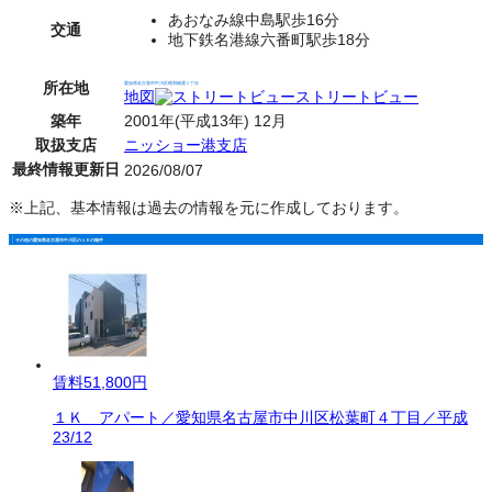
あおなみ線中島駅歩16分
交通
地下鉄名港線六番町駅歩18分
所在地
愛知県名古屋市中川区昭和橋通１丁目
地図
ストリートビュー
築年
2001年(平成13年) 12月
取扱支店
ニッショー港支店
最終情報更新日
2026/08/07
※上記、基本情報は過去の情報を元に作成しております。
その他の愛知県名古屋市中川区の１Ｋの物件
賃料
51,800円
１Ｋ アパート／愛知県名古屋市中川区松葉町４丁目／平成
23/12