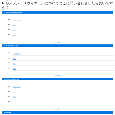
Q
メゾン・リヴィエールについてどこに問い合わせしたら良いです
か？
名古屋市中川区の物件を間取りから探す
ワンルーム・1K
1LDK
2LDK
3LDK
もっと見る
中島駅の物件を間取りから探す
ワンルーム・1K
1LDK
2LDK
3LDK
もっと見る
六番町駅の物件を間取りから探す
ワンルーム・1K
1LDK
2LDK
3LDK
もっと見る
周辺の物件情報