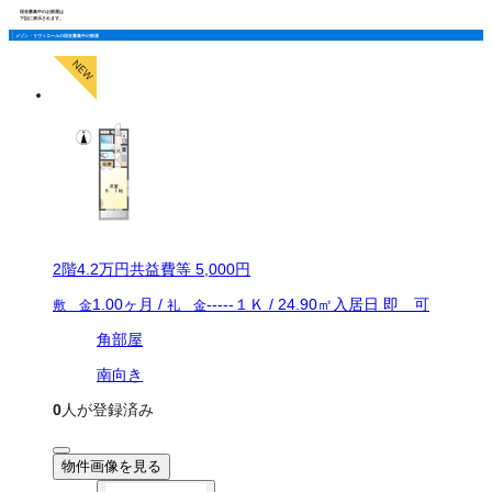
現在募集中のお部屋は
下記に表示されます。
メゾン・リヴィエールの現在募集中の部屋
2
階
4.2万
円
共益費等
5,000円
1.00ヶ月
/
-----
１Ｋ
/
24.90
㎡
入居日
即 可
敷 金
礼 金
角部屋
南向き
0
人が登録済み
物件画像を見る