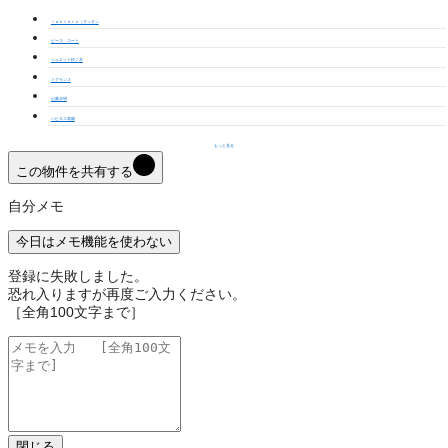
ｌａｎｔｅｒｎ（ランタン
ピース コート
シュエット松ノ木
ミグランス
山紫水明
ハピネス高畑
もっと見る
この物件を共有する
自分メモ
今日はメモ機能を使わない
登録に失敗しました。
恐れ入りますが再度ご入力ください。
［全角100文字まで］
閉じる