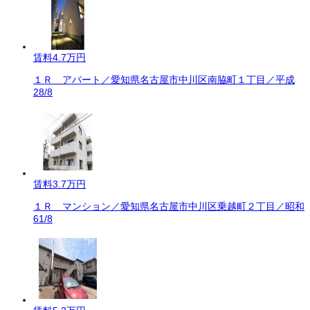
賃料
4.7万円
１Ｒ アパート／愛知県名古屋市中川区南脇町１丁目／平成
28/8
賃料
3.7万円
１Ｒ マンション／愛知県名古屋市中川区乗越町２丁目／昭和
61/8