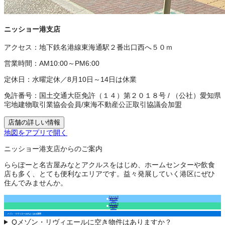
ニッショー港支店
アクセス：
地下鉄名港線東海通駅２番出口西へ５０ｍ
営業時間：
AM10:00～PM6:00
定休日：
水曜定休／8月10日～14日は休業
免許番号：
国土交通大臣免許（１４）第２０１８号
/
（公社）愛知県
宅地建物取引業協会会員
/
東海不動産公正取引協議会加盟
店舗の詳しい情報
地図をアプリで開く
ニッショー港支店からのご案内
ららぽーと名古屋みなとアクルスをはじめ、ホームセンターや飲食
店も多く、とても便利なエリアです。益々発展していく港区にぜひ
住んでみませんか。
フォームで
来店予約
（無料）
フォームで
空室確認
（無料）
メゾン・リヴィエールのよくある質問
Q
メゾン・リヴィエールに空き物件はありますか？