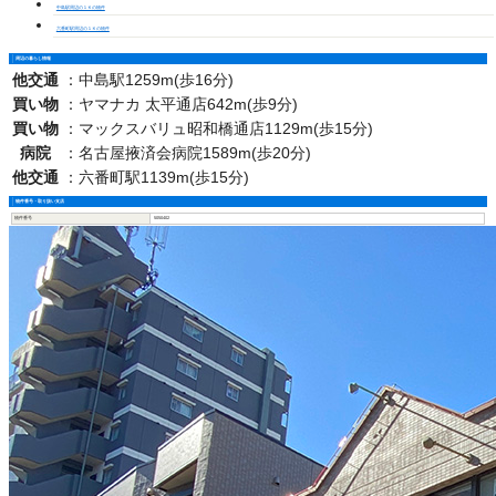
中島駅周辺の１Ｋの物件
六番町駅周辺の１Ｋの物件
周辺の暮らし情報
他交通
：
中島駅1259m(歩16分)
買い物
：
ヤマナカ 太平通店642m(歩9分)
買い物
：
マックスバリュ昭和橋通店1129m(歩15分)
病院
：
名古屋掖済会病院1589m(歩20分)
他交通
：
六番町駅1139m(歩15分)
物件番号・取り扱い支店
物件番号
5050402