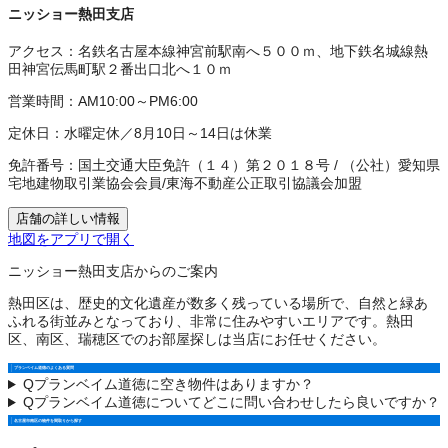
ニッショー熱田支店
アクセス：
名鉄名古屋本線神宮前駅南へ５００ｍ、地下鉄名城線熱
田神宮伝馬町駅２番出口北へ１０ｍ
営業時間：
AM10:00～PM6:00
定休日：
水曜定休／8月10日～14日は休業
免許番号：
国土交通大臣免許（１４）第２０１８号
/
（公社）愛知県
宅地建物取引業協会会員
/
東海不動産公正取引協議会加盟
店舗の詳しい情報
地図をアプリで開く
ニッショー熱田支店からのご案内
熱田区は、歴史的文化遺産が数多く残っている場所で、自然と緑あ
ふれる街並みとなっており、非常に住みやすいエリアです。熱田
区、南区、瑞穂区でのお部屋探しは当店にお任せください。
プランベイム道徳のよくある質問
Q
プランベイム道徳に空き物件はありますか？
Q
プランベイム道徳についてどこに問い合わせしたら良いですか？
名古屋市南区の物件を間取りから探す