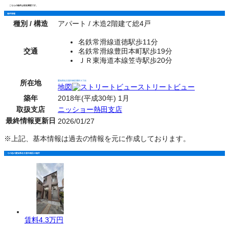
こちらの物件は現在満室です。
物件情報
種別 / 構造
アパート / 木造2階建て総4戸
名鉄常滑線道徳駅歩11分
交通
名鉄常滑線豊田本町駅歩19分
ＪＲ東海道本線笠寺駅歩20分
所在地
愛知県名古屋市南区豊田３丁目
地図
ストリートビュー
築年
2018年(平成30年) 1月
取扱支店
ニッショー熱田支店
最終情報更新日
2026/01/27
※上記、基本情報は過去の情報を元に作成しております。
その他の愛知県名古屋市南区の物件
賃料
4.3万円