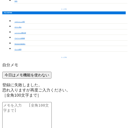
3LDK
もっと見る
周辺の物件情報
ベルヴィレッジ明円
タウニー青山
シャーメゾン鶴田Ｂ棟
アルファパル新瑞南
REGALEST妙音通Ⅱ
クレール静和
もっと見る
自分メモ
今日はメモ機能を使わない
登録に失敗しました。
恐れ入りますが再度ご入力ください。
［全角100文字まで］