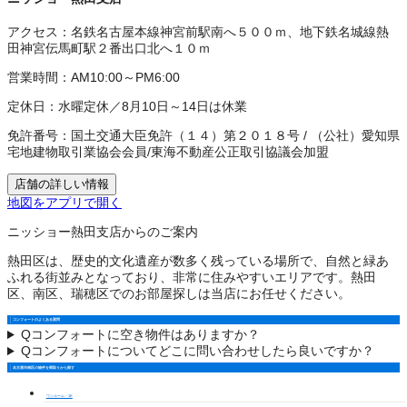
アクセス：
名鉄名古屋本線神宮前駅南へ５００ｍ、地下鉄名城線熱
田神宮伝馬町駅２番出口北へ１０ｍ
営業時間：
AM10:00～PM6:00
定休日：
水曜定休／8月10日～14日は休業
免許番号：
国土交通大臣免許（１４）第２０１８号
/
（公社）愛知県
宅地建物取引業協会会員
/
東海不動産公正取引協議会加盟
店舗の詳しい情報
地図をアプリで開く
ニッショー熱田支店からのご案内
熱田区は、歴史的文化遺産が数多く残っている場所で、自然と緑あ
ふれる街並みとなっており、非常に住みやすいエリアです。熱田
区、南区、瑞穂区でのお部屋探しは当店にお任せください。
コンフォートのよくある質問
Q
コンフォートに空き物件はありますか？
Q
コンフォートについてどこに問い合わせしたら良いですか？
名古屋市南区の物件を間取りから探す
ワンルーム・1K