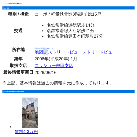
こちらの物件は現在満室です。
物件情報
種別 / 構造
コーポ / 軽量鉄骨造3階建て総15戸
名鉄常滑線道徳駅歩14分
交通
名鉄常滑線大江駅歩21分
名鉄常滑線豊田本町駅歩27分
所在地
愛知県名古屋市南区六条町２丁目
地図
ストリートビュー
築年
2008年(平成20年) 1月
取扱支店
ニッショー熱田支店
最終情報更新日
2026/06/16
※上記、基本情報は過去の情報を元に作成しております。
その他の愛知県名古屋市南区の物件
賃料
4.3万円