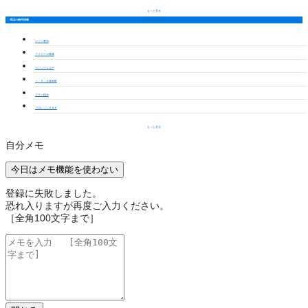
もっと見る
周辺の物件情報
メゾン豊年
ファミール青峰
メゾンヴェルデ
Ｉ・Ｓ・Ｏ桜本町
グラン桜台
フロレゾンＫ＆Ｋ
もっと見る
自分メモ
今日はメモ機能を使わない
登録に失敗しました。
恐れ入りますが再度ご入力ください。
［全角100文字まで］