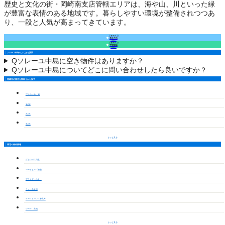
歴史と文化の街・岡崎南支店管轄エリアは、海や山、川といった緑
が豊富な表情のある地域です。暮らしやすい環境が整備されつつあ
り、一段と人気が高まってきています。
フォームで
来店予約
（無料）
フォームで
空室確認
（無料）
ソレーユ中島のよくある質問
Q
ソレーユ中島に空き物件はありますか？
Q
ソレーユ中島についてどこに問い合わせしたら良いですか？
岡崎市の物件を間取りから探す
ワンルーム・1K
1LDK
2LDK
3LDK
もっと見る
周辺の物件情報
グランパス日名
ハートヒルズ舳越
プランドールＡ
リューネＡ棟
イーストパレス夢見月
ツール 宮地
もっと見る