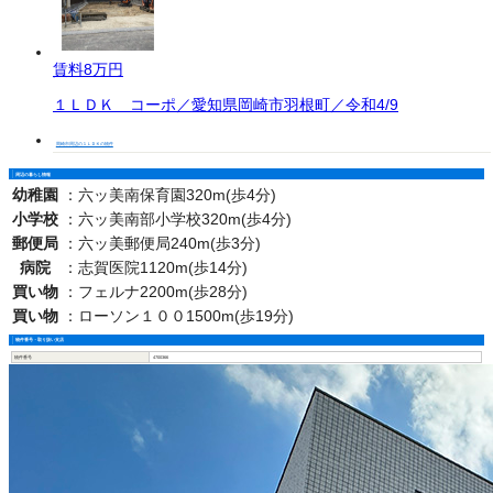
賃料
8万円
１ＬＤＫ コーポ／愛知県岡崎市羽根町／令和4/9
岡崎市周辺の１ＬＤＫの物件
周辺の暮らし情報
幼稚園
：
六ッ美南保育園320m(歩4分)
小学校
：
六ッ美南部小学校320m(歩4分)
郵便局
：
六ッ美郵便局240m(歩3分)
病院
：
志賀医院1120m(歩14分)
買い物
：
フェルナ2200m(歩28分)
買い物
：
ローソン１００1500m(歩19分)
物件番号・取り扱い支店
物件番号
4700366