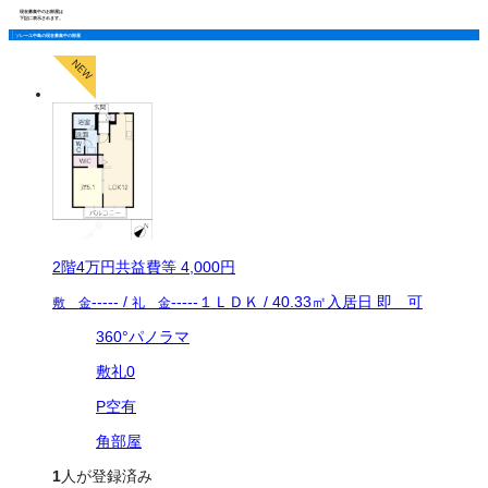
現在募集中のお部屋は
下記に表示されます。
ソレーユ中島の現在募集中の部屋
2
階
4万
円
共益費等
4,000円
-----
/
-----
１ＬＤＫ
/
40.33
㎡
入居日
即 可
敷 金
礼 金
360°パノラマ
敷礼0
P空有
角部屋
1
人が登録済み