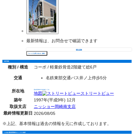
最新情報は、お問合せで確認できます
物件の詳細
フォームでお問い合わせ（無料）
物件情報
種別 / 構造
コーポ / 軽量鉄骨造2階建て総6戸
交通
名鉄東部交通バス井ノ上停歩5分
所在地
愛知県岡崎市中島東町１丁目
地図
ストリートビュー
築年
1997年(平成9年) 12月
取扱支店
ニッショー岡崎南支店
最終情報更新日
2026/08/05
※上記、基本情報は過去の情報を元に作成しております。
その他の愛知県岡崎市の１ＬＤＫの物件