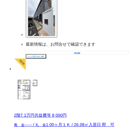
最新情報は、お問合せで確認できます
物件の詳細
フォームでお問い合わせ（無料）
2
階
7.1万
円
共益費等
8,000円
-----
/
1.00ヶ月
１Ｋ
/
26.08
㎡
入居日
即 可
敷 金
礼 金