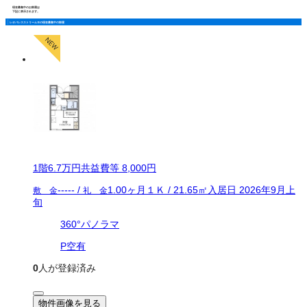
現在募集中のお部屋は
下記に表示されます。
レオパレスストリームⅢの現在募集中の部屋
1
階
6.7万
円
共益費等
8,000円
-----
/
1.00ヶ月
１Ｋ
/
21.65
㎡
入居日
2026年9月上
敷 金
礼 金
旬
360°パノラマ
P空有
0
人が登録済み
物件画像を見る