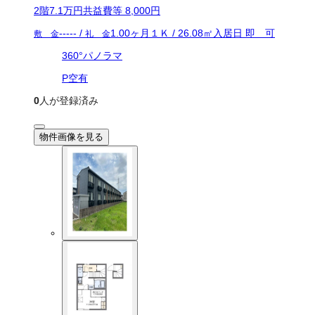
2
階
7.1万
円
共益費等
8,000円
-----
/
1.00ヶ月
１Ｋ
/
26.08
㎡
入居日
即 可
敷 金
礼 金
360°パノラマ
P空有
0
人が登録済み
物件画像を見る