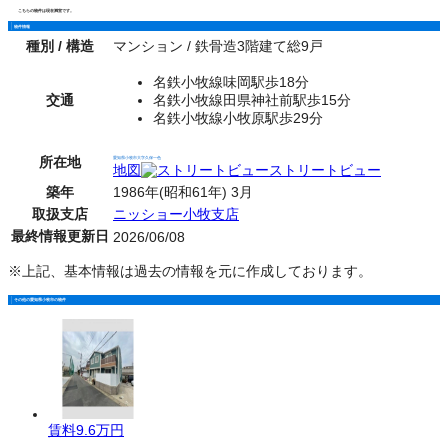
こちらの物件は現在満室です。
物件情報
種別 / 構造
マンション / 鉄骨造3階建て総9戸
名鉄小牧線味岡駅歩18分
交通
名鉄小牧線田県神社前駅歩15分
名鉄小牧線小牧原駅歩29分
所在地
愛知県小牧市大字久保一色
地図
ストリートビュー
築年
1986年(昭和61年) 3月
取扱支店
ニッショー小牧支店
最終情報更新日
2026/06/08
※上記、基本情報は過去の情報を元に作成しております。
その他の愛知県小牧市の物件
賃料
9.6万円