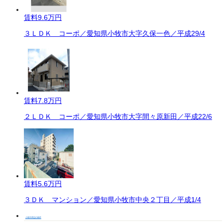
賃料
9.6万円
３ＬＤＫ コーポ／愛知県小牧市大字久保一色／平成29/4
賃料
7.8万円
２ＬＤＫ コーポ／愛知県小牧市大字間々原新田／平成22/6
賃料
5.6万円
３ＤＫ マンション／愛知県小牧市中央２丁目／平成1/4
小牧市周辺の物件