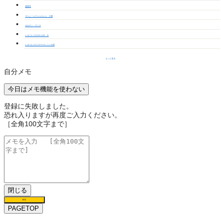
柏寿荘
ＳｋｙｌｅＣｏｓｍｏｓ Ｅ棟
ガルテン・ヴィラ
レオパレスＤＲＥＡＭ Ｄ
レオパレスエコテラスいこいの里
もっと見る
自分メモ
今日はメモ機能を使わない
登録に失敗しました。
恐れ入りますが再度ご入力ください。
［全角100文字まで］
閉じる
保存
PAGETOP