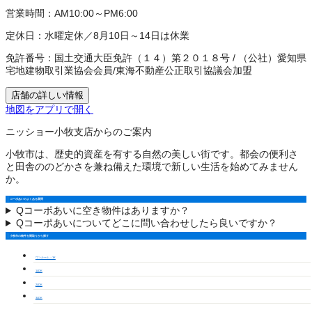
営業時間：
AM10:00～PM6:00
定休日：
水曜定休／8月10日～14日は休業
免許番号：
国土交通大臣免許（１４）第２０１８号
/
（公社）愛知県
宅地建物取引業協会会員
/
東海不動産公正取引協議会加盟
店舗の詳しい情報
地図をアプリで開く
ニッショー小牧支店からのご案内
小牧市は、歴史的資産を有する自然の美しい街です。都会の便利さ
と田舎ののどかさを兼ね備えた環境で新しい生活を始めてみません
か。
コーポあいのよくある質問
Q
コーポあいに空き物件はありますか？
Q
コーポあいについてどこに問い合わせしたら良いですか？
小牧市の物件を間取りから探す
ワンルーム・1K
1LDK
2LDK
3LDK