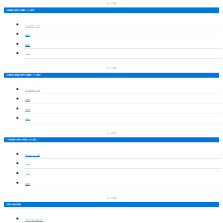
もっと見る
味岡駅の物件を間取りから探す
ワンルーム・1K
1LDK
2LDK
3LDK
もっと見る
田県神社前駅の物件を間取りから探す
ワンルーム・1K
1LDK
2LDK
3LDK
もっと見る
小牧原駅の物件を間取りから探す
ワンルーム・1K
1LDK
2LDK
3LDK
もっと見る
周辺の物件情報
フレグランスさくら