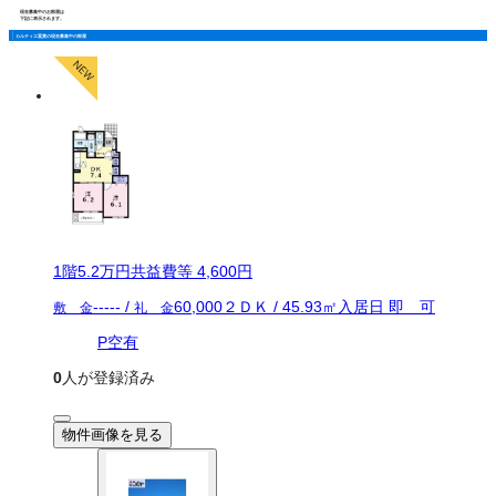
現在募集中のお部屋は
下記に表示されます。
カルティエ冨貴の現在募集中の部屋
1
階
5.2万
円
共益費等
4,600円
-----
/
60,000
２ＤＫ
/
45.93
㎡
入居日
即 可
敷 金
礼 金
P空有
0
人が登録済み
物件画像を見る