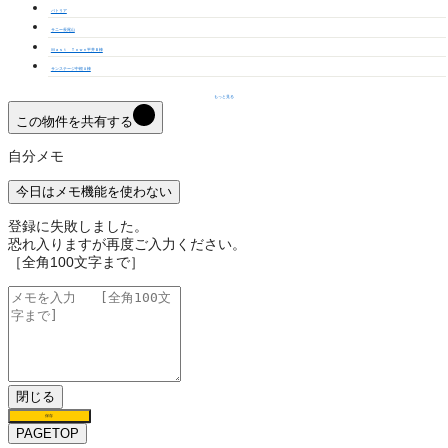
パトリア
サニー長尾山
Ｍａｓｔ Ｔｏｗｎ平井Ｂ棟
サンステージ中根Ａ棟
もっと見る
この物件を共有する
自分メモ
今日はメモ機能を使わない
登録に失敗しました。
恐れ入りますが再度ご入力ください。
［全角100文字まで］
閉じる
保存
PAGETOP