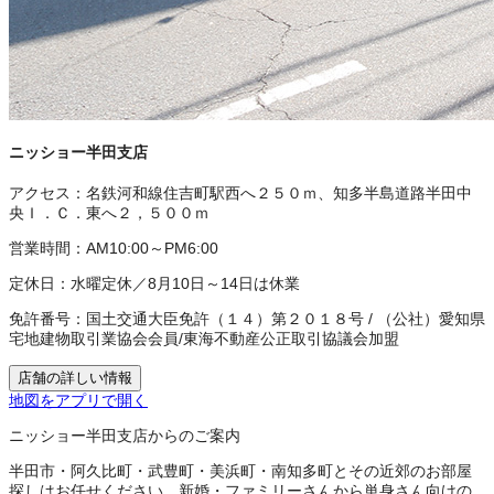
ニッショー半田支店
アクセス：
名鉄河和線住吉町駅西へ２５０ｍ、知多半島道路半田中
央Ｉ．Ｃ．東へ２，５００ｍ
営業時間：
AM10:00～PM6:00
定休日：
水曜定休／8月10日～14日は休業
免許番号：
国土交通大臣免許（１４）第２０１８号
/
（公社）愛知県
宅地建物取引業協会会員
/
東海不動産公正取引協議会加盟
店舗の詳しい情報
地図をアプリで開く
ニッショー半田支店からのご案内
半田市・阿久比町・武豊町・美浜町・南知多町とその近郊のお部屋
探しはお任せください。新婚・ファミリーさんから単身さん向けの