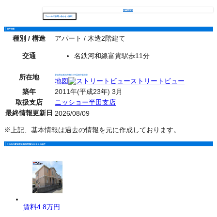
物件の詳細
フォームでお問い合わせ（無料）
物件情報
種別 / 構造
アパート / 木造2階建て
交通
名鉄河和線富貴駅歩11分
所在地
愛知県知多郡武豊町大字冨貴字新薄里
地図
ストリートビュー
築年
2011年(平成23年) 3月
取扱支店
ニッショー半田支店
最終情報更新日
2026/08/09
※上記、基本情報は過去の情報を元に作成しております。
その他の愛知県知多郡武豊町の２ＤＫの物件
賃料
4.8万円