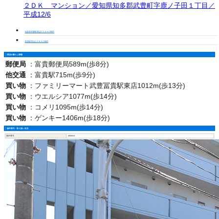
２ＤＫ マンション／愛知県知多郡武豊町字鹿ノ子田１丁目／
平成12/6
知多郡武豊町周辺の２ＤＫの物件
富貴駅周辺の２ＤＫの物件
周辺の暮らし情報
郵便局
：
富貴郵便局589m(歩8分)
他交通
：
富貴駅715m(歩9分)
買い物
：
ファミリーマート武豊冨貴駅東店1012m(歩13分)
買い物
：
ウエルシア1077m(歩14分)
買い物
：
コメリ1095m(歩14分)
買い物
：
ゲンキー1406m(歩18分)
物件番号・取り扱い支店
物件番号
4050544