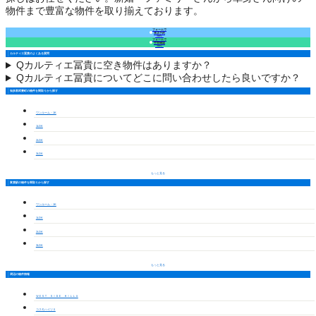
物件まで豊富な物件を取り揃えております。
フォームで
来店予約
（無料）
フォームで
空室確認
（無料）
カルティエ冨貴のよくある質問
Q
カルティエ冨貴に空き物件はありますか？
Q
カルティエ冨貴についてどこに問い合わせしたら良いですか？
知多郡武豊町の物件を間取りから探す
ワンルーム・1K
1LDK
2LDK
3LDK
もっと見る
富貴駅の物件を間取りから探す
ワンルーム・1K
1LDK
2LDK
3LDK
もっと見る
周辺の物件情報
ＷＥＳＴ ＳＩＤＥ ＨＩＬＬＡ
コスモハイツⅡ