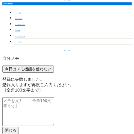
周辺の物件情報
コーポ南陽
サンジェイド
エスポワールフジ
宮前館Ｂ
エスト・ボヌール
Ｉ・ＷＩＮＤ
もっと見る
自分メモ
今日はメモ機能を使わない
登録に失敗しました。
恐れ入りますが再度ご入力ください。
［全角100文字まで］
閉じる