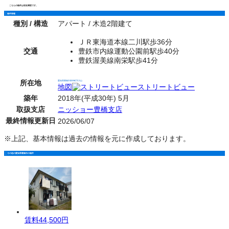
こちらの物件は現在満室です。
物件情報
種別 / 構造
アパート / 木造2階建て
ＪＲ東海道本線二川駅歩36分
交通
豊鉄市内線運動公園前駅歩40分
豊鉄渥美線南栄駅歩41分
所在地
愛知県豊橋市東幸町字大山
地図
ストリートビュー
築年
2018年(平成30年) 5月
取扱支店
ニッショー豊橋支店
最終情報更新日
2026/06/07
※上記、基本情報は過去の情報を元に作成しております。
その他の愛知県豊橋市の物件
賃料
44,500円