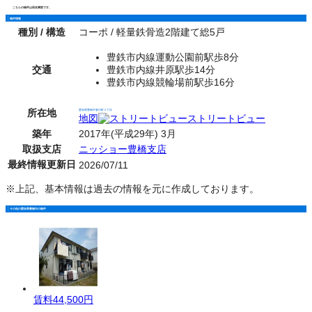
こちらの物件は現在満室です。
物件情報
種別 / 構造
コーポ / 軽量鉄骨造2階建て総5戸
豊鉄市内線運動公園前駅歩8分
交通
豊鉄市内線井原駅歩14分
豊鉄市内線競輪場前駅歩16分
所在地
愛知県豊橋市春日町２丁目
地図
ストリートビュー
築年
2017年(平成29年) 3月
取扱支店
ニッショー豊橋支店
最終情報更新日
2026/07/11
※上記、基本情報は過去の情報を元に作成しております。
その他の愛知県豊橋市の物件
賃料
44,500円