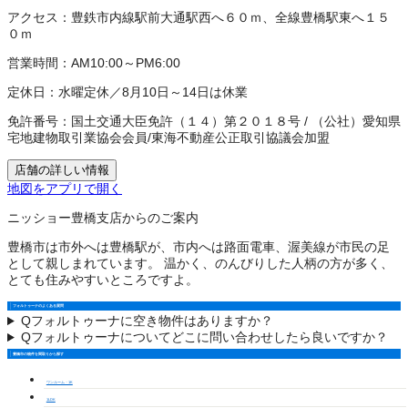
アクセス：
豊鉄市内線駅前大通駅西へ６０ｍ、全線豊橋駅東へ１５
０ｍ
営業時間：
AM10:00～PM6:00
定休日：
水曜定休／8月10日～14日は休業
免許番号：
国土交通大臣免許（１４）第２０１８号
/
（公社）愛知県
宅地建物取引業協会会員
/
東海不動産公正取引協議会加盟
店舗の詳しい情報
地図をアプリで開く
ニッショー豊橋支店からのご案内
豊橋市は市外へは豊橋駅が、市内へは路面電車、渥美線が市民の足
として親しまれています。 温かく、のんびりした人柄の方が多く、
とても住みやすいところですよ。
フォルトゥーナのよくある質問
Q
フォルトゥーナに空き物件はありますか？
Q
フォルトゥーナについてどこに問い合わせしたら良いですか？
豊橋市の物件を間取りから探す
ワンルーム・1K
1LDK