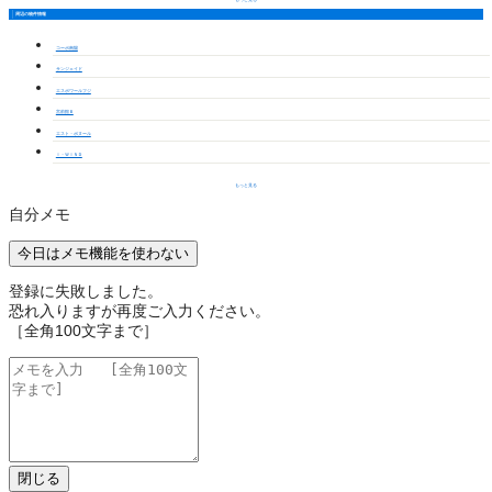
周辺の物件情報
コーポ南陽
サンジェイド
エスポワールフジ
宮前館Ｂ
エスト・ボヌール
Ｉ・ＷＩＮＤ
もっと見る
自分メモ
今日はメモ機能を使わない
登録に失敗しました。
恐れ入りますが再度ご入力ください。
［全角100文字まで］
閉じる