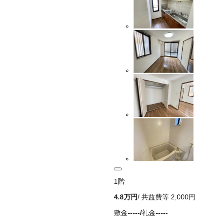
1
階
4.8万
円
/ 共益費等
2,000円
敷金
-----
/
礼金
-----