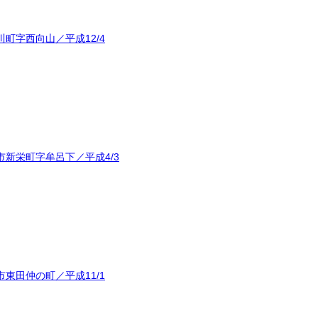
町字西向山／平成12/4
新栄町字牟呂下／平成4/3
東田仲の町／平成11/1