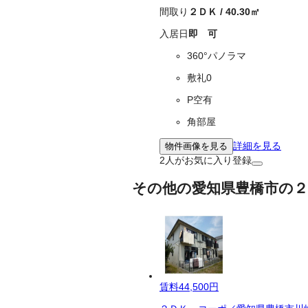
間取り
２ＤＫ
/
40.30
㎡
入居日
即 可
360°パノラマ
敷礼0
P空有
角部屋
詳細を見る
物件画像を見る
2
人がお気に入り登録
その他の愛知県豊橋市の２
賃料
44,500円