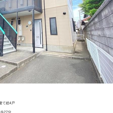
階建て総4戸
歩27分