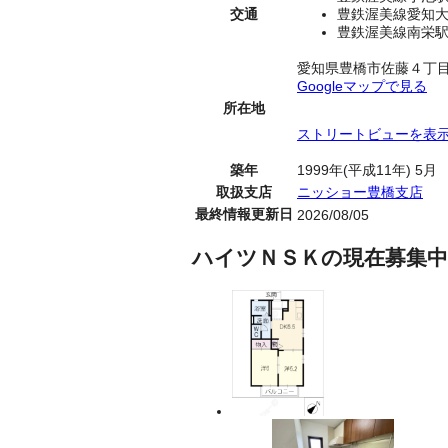
交通
豊鉄渥美線愛知大
豊鉄渥美線南栄駅
愛知県豊橋市佐藤４丁
Googleマップで見る
所在地
ストリートビューを表
築年
1999年(平成11年) 5月
取扱支店
ニッショー豊橋支店
最終情報更新日
2026/08/05
ハイツＮＳＫの現在募集中