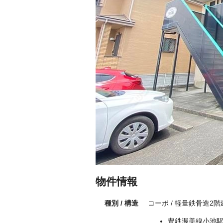
物件情報
種別 / 構造
コーポ / 軽量鉄骨造2
豊鉄渥美線小池駅