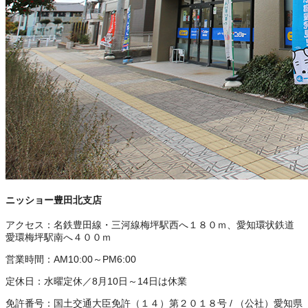
ニッショー豊田北支店
アクセス：
名鉄豊田線・三河線梅坪駅西へ１８０ｍ、愛知環状鉄道
愛環梅坪駅南へ４００ｍ
営業時間：
AM10:00～PM6:00
定休日：
水曜定休／8月10日～14日は休業
免許番号：
国土交通大臣免許（１４）第２０１８号
/
（公社）愛知県