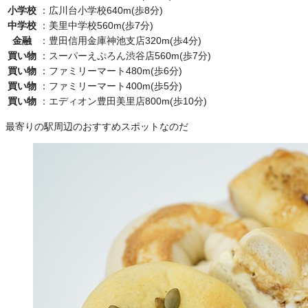
小学校
：
広川台小学校640m(歩8分)
中学校
：
美里中学校560m(歩7分)
金融
：
豊田信用金庫神池支店320m(歩4分)
買い物
：
スーパーえぷろん渋谷店560m(歩7分)
買い物
：
ファミリーマート480m(歩6分)
買い物
：
ファミリーマート400m(歩5分)
買い物
：
エディオン豊田美里店800m(歩10分)
最寄りの駅周辺のおすすめスポットなのだ