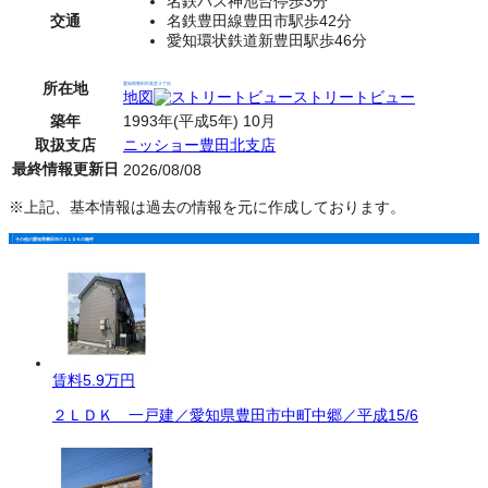
名鉄バス神池台停歩3分
交通
名鉄豊田線豊田市駅歩42分
愛知環状鉄道新豊田駅歩46分
所在地
愛知県豊田市美里２丁目
地図
ストリートビュー
築年
1993年(平成5年) 10月
取扱支店
ニッショー豊田北支店
最終情報更新日
2026/08/08
※上記、基本情報は過去の情報を元に作成しております。
その他の愛知県豊田市の２ＬＤＫの物件
賃料
5.9万円
２ＬＤＫ 一戸建／愛知県豊田市中町中郷／平成15/6