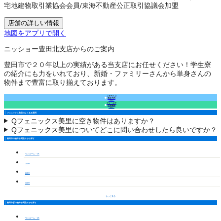
宅地建物取引業協会会員
/
東海不動産公正取引協議会加盟
店舗の詳しい情報
地図をアプリで開く
ニッショー豊田北支店からのご案内
豊田市で２０年以上の実績がある当支店にお任せください！学生寮
の紹介にも力をいれており、新婚・ファミリーさんから単身さんの
物件まで豊富に取り揃えております。
フォームで
来店予約
（無料）
フォームで
空室確認
（無料）
フェニックス美里のよくある質問
Q
フェニックス美里に空き物件はありますか？
Q
フェニックス美里についてどこに問い合わせしたら良いですか？
豊田市の物件を間取りから探す
ワンルーム・1K
1LDK
2LDK
3LDK
もっと見る
豊田市駅の物件を間取りから探す
ワンルーム・1K