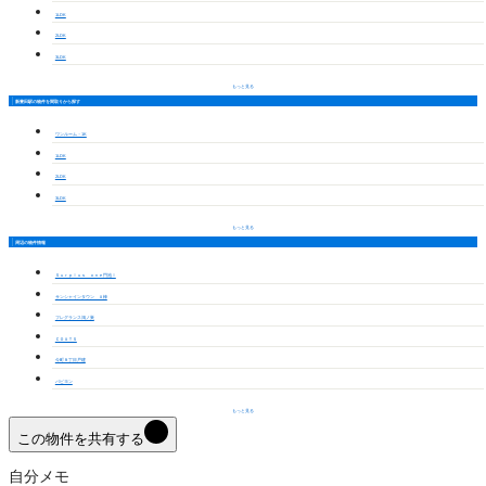
1LDK
2LDK
3LDK
もっと見る
新豊田駅の物件を間取りから探す
ワンルーム・1K
1LDK
2LDK
3LDK
もっと見る
周辺の物件情報
Ｓｕｒｐｌｕｓ ｏｎｅ門池Ⅰ
サンシャインタウン Ａ棟
フレグランス鴻ノ巣
ＣＯＡＴＳ
今町８丁目戸建
パピヨン
もっと見る
この物件を共有する
自分メモ