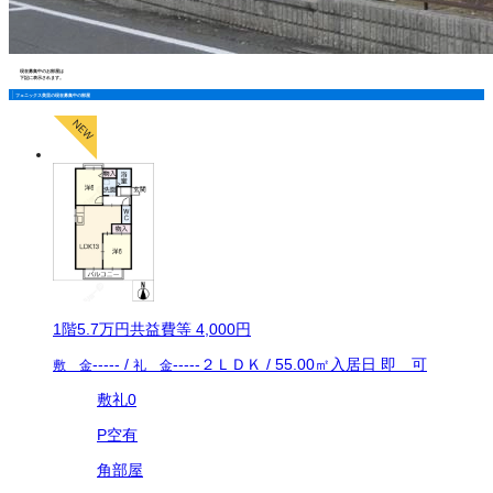
現在募集中のお部屋は
下記に表示されます。
フェニックス美里の現在募集中の部屋
1
階
5.7万
円
共益費等
4,000円
-----
/
-----
２ＬＤＫ
/
55.00
㎡
入居日
即 可
敷 金
礼 金
敷礼0
P空有
角部屋