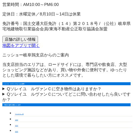
営業時間：
AM10:00～PM6:00
定休日：
水曜定休／8月10日～14日は休業
免許番号：
国土交通大臣免許（１４）第２０１８号
/
（公社）岐阜県
宅地建物取引業協会会員
/
東海不動産公正取引協議会加盟
店舗の詳しい情報
地図をアプリで開く
ニッショー岐阜鶉支店からのご案内
当支店担当のエリアは、ロードサイドには、専門店や飲食店、大型
ショッピング施設などがあり、買い物や外食に便利です。ゆったり
とした環境で暮らしたい方にオススメです。
ソレイユ ルヴァンＣのよくある質問
Q
ソレイユ ルヴァンＣに空き物件はありますか？
Q
ソレイユ ルヴァンＣについてどこに問い合わせしたら良いです
か？
羽島市の物件を間取りから探す
ワンルーム・1K
1LDK
2LDK
3LDK