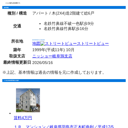
こちらの物件は現在満室です。
物件情報
種別 / 構造
アパート / 木(2X4)造2階建て総6戸
名鉄竹鼻線不破一色駅歩9分
交通
名鉄竹鼻線竹鼻駅歩16分
所在地
岐阜県羽島市正木町曲利
地図
ストリートビュー
築年
1999年(平成11年) 10月
取扱支店
ニッショー岐阜鶉支店
最終情報更新日
2026/05/16
※上記、基本情報は過去の情報を元に作成しております。
その他の岐阜県羽島市の物件
賃料
4万円
１Ｒ マンション／岐阜県羽島市正木町曲利／平成17/5