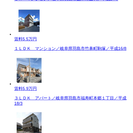
賃料
5.5万円
１ＬＤＫ マンション／岐阜県羽島市竹鼻町駒塚／平成16/8
賃料
5.9万円
３ＬＤＫ アパート／岐阜県羽島市福寿町本郷１丁目／平成
18/3