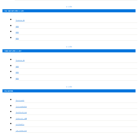
もっと見る
不破一色駅の物件を間取りから探す
ワンルーム・1K
1LDK
2LDK
3LDK
もっと見る
竹鼻駅の物件を間取りから探す
ワンルーム・1K
1LDK
2LDK
3LDK
もっと見る
周辺の物件情報
クレーシェルⅡ
ファミールＨＡＲＡ
フレグランスこうえ
コスモハイツ Ｈ棟
メイプルタウン
ｌａ．ｃｈａｉｎｅ