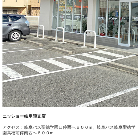
ニッショー岐阜鶉支店
アクセス：
岐阜バス聖徳学園口停西へ６００m、岐阜バス岐阜聖徳学
園高校前停南西へ６００m