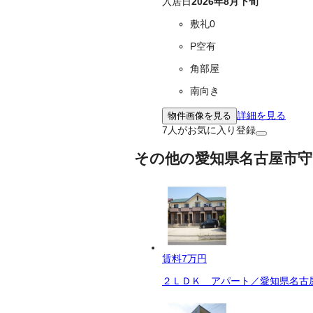
入居日
2026年8月下旬
敷礼0
P空有
角部屋
南向き
詳細を見る
物件画像を見る
7
人がお気に入り登録
その他の愛知県名古屋市守
賃料
7万円
２ＬＤＫ アパート／愛知県名古屋