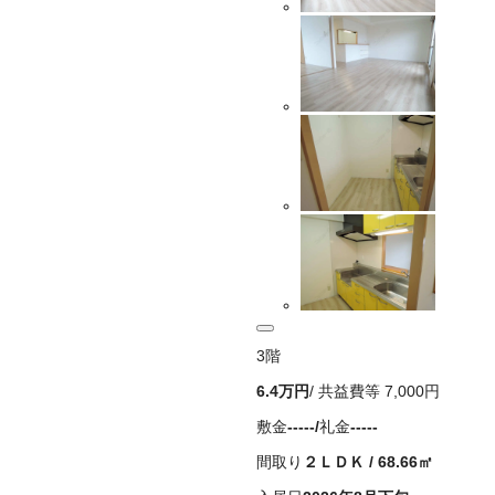
3
階
6.4万
円
/ 共益費等
7,000円
敷金
-----
/
礼金
-----
間取り
２ＬＤＫ
/
68.66
㎡