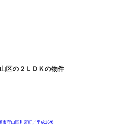
山区の２ＬＤＫの物件
市守山区川宮町／平成16/8