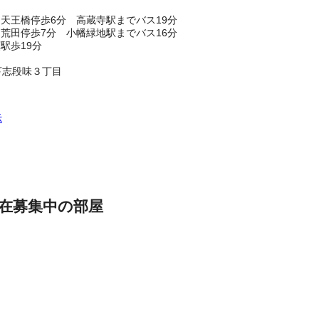
天王橋停歩6分 高蔵寺駅までバス19分
荒田停歩7分 小幡緑地駅までバス16分
駅歩19分
下志段味３丁目
示
在募集中の部屋