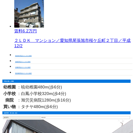
賃料
6.2万円
２ＬＤＫ マンション／愛知県尾張旭市桜ケ丘町２丁目／平成
12/2
尾張旭市周辺の２ＬＤＫの物件
旭前駅周辺の２ＬＤＫの物件
印場駅周辺の２ＬＤＫの物件
尾張旭駅周辺の２ＬＤＫの物件
周辺の暮らし情報
幼稚園
：
暁幼稚園480m(歩6分)
小学校
：
白鳳小学校320m(歩4分)
病院
：
旭労災病院1280m(歩16分)
買い物
：
タチヤ480m(歩6分)
物件番号・取り扱い支店
物件番号
3501319