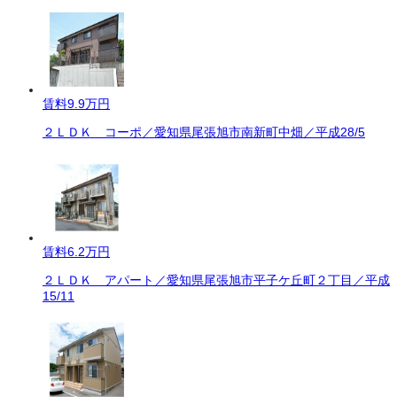
賃料
9.9万円
２ＬＤＫ コーポ／愛知県尾張旭市南新町中畑／平成28/5
賃料
6.2万円
２ＬＤＫ アパート／愛知県尾張旭市平子ケ丘町２丁目／平成
15/11