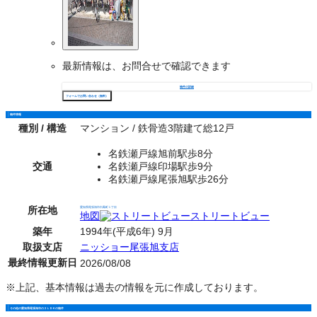
最新情報は、お問合せで確認できます
物件の詳細
フォームでお問い合わせ（無料）
物件情報
種別 / 構造
マンション / 鉄骨造3階建て総12戸
名鉄瀬戸線旭前駅歩8分
交通
名鉄瀬戸線印場駅歩9分
名鉄瀬戸線尾張旭駅歩26分
所在地
愛知県尾張旭市白鳳町１丁目
地図
ストリートビュー
築年
1994年(平成6年) 9月
取扱支店
ニッショー尾張旭支店
最終情報更新日
2026/08/08
※上記、基本情報は過去の情報を元に作成しております。
その他の愛知県尾張旭市の２ＬＤＫの物件