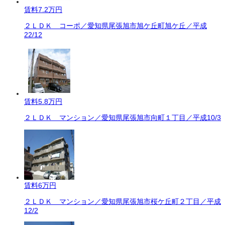
賃料
7.2万円
２ＬＤＫ コーポ／愛知県尾張旭市旭ケ丘町旭ケ丘／平成
22/12
賃料
5.8万円
２ＬＤＫ マンション／愛知県尾張旭市向町１丁目／平成10/3
賃料
6万円
２ＬＤＫ マンション／愛知県尾張旭市桜ケ丘町２丁目／平成
12/2