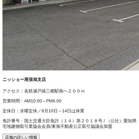
ニッショー尾張旭支店
アクセス：
名鉄瀬戸線三郷駅南へ２００ｍ
営業時間：
AM10:00～PM6:00
定休日：
水曜定休／8月10日～14日は休業
免許番号：
国土交通大臣免許（１４）第２０１８号
/
（公社）愛知県
宅地建物取引業協会会員
/
東海不動産公正取引協議会加盟
店舗の詳しい情報