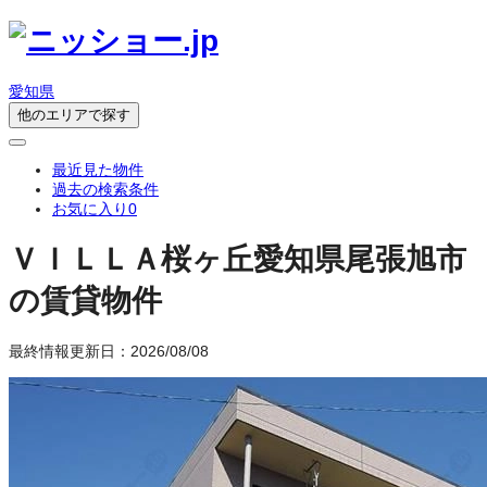
愛知県
他のエリアで探す
最近見た物件
過去の検索条件
お気に入り
0
ＶＩＬＬＡ桜ヶ丘
愛知県尾張旭市
の賃貸物件
最終情報更新日：2026/08/08