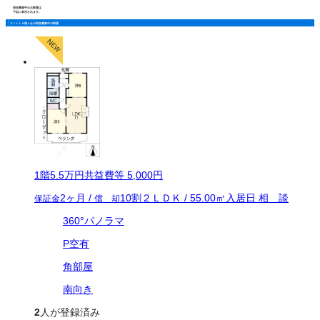
現在募集中のお部屋は
下記に表示されます。
ＶＩＬＬＡ桜ヶ丘の現在募集中の部屋
1
階
5.5万
円
共益費等
5,000円
2ヶ月
/
10割
２ＬＤＫ
/
55.00
㎡
入居日
相 談
保証金
償 却
360°パノラマ
P空有
角部屋
南向き
2
人が登録済み