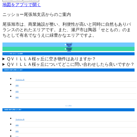
地図をアプリで開く
ニッショー尾張旭支店からのご案内
尾張旭市は、商業施設が整い、利便性が高いと同時に自然もありバ
ランスのとれたエリアです。また、瀬戸市は陶器「せともの」のま
ちとして有名でなうえに緑豊かなエリアですよ。
フォームで
来店予約
（無料）
フォームで
空室確認
（無料）
ＶＩＬＬＡ桜ヶ丘のよくある質問
Q
ＶＩＬＬＡ桜ヶ丘に空き物件はありますか？
Q
ＶＩＬＬＡ桜ヶ丘についてどこに問い合わせしたら良いですか？
尾張旭市の物件を間取りから探す
ワンルーム・1K
1LDK
2LDK
3LDK
もっと見る
旭前駅の物件を間取りから探す
ワンルーム・1K
1LDK
2LDK
3LDK