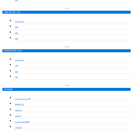
もっと見る
印場駅の物件を間取りから探す
ワンルーム・1K
1LDK
2LDK
3LDK
もっと見る
尾張旭駅の物件を間取りから探す
ワンルーム・1K
1LDK
2LDK
3LDK
もっと見る
周辺の物件情報
Ｔｗｉｎ ｈｉｌｌｓ Ａ棟
toi trace A・B・C
エルピメゾン
ロイヤルＭ
Ｎ Ｃｏｔｔａｇｅ西大道
プレシオーザ