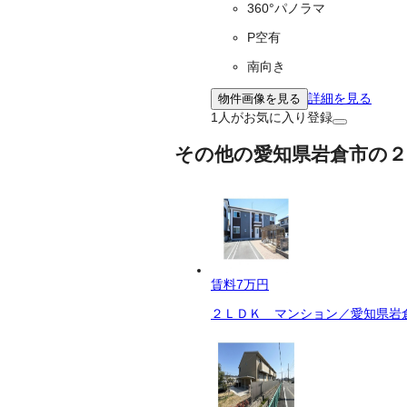
360°パノラマ
P空有
南向き
詳細を見る
物件画像を見る
1
人がお気に入り登録
その他の愛知県岩倉市の２
賃料
7万円
２ＬＤＫ マンション／愛知県岩倉