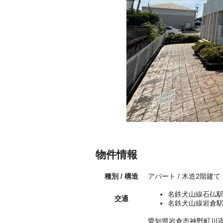
物件情報
種別 / 構造
アパート / 木造2階建て
名鉄犬山線石仏駅
交通
名鉄犬山線岩倉駅
愛知県岩倉市神野町川