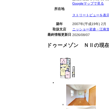
Googleマップで見る
所在地
ストリートビューを表
築年
2007年(平成19年) 2月
取扱支店
ニッショー岩倉・江南
最終情報更新日
2026/08/07
ドゥーメゾン ＮⅡの現