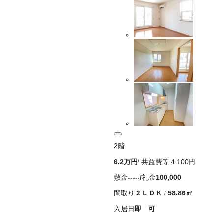
2
階
6.2万
円
/ 共益費等
4,100円
敷金
-----
/
礼金
100,000
間取り
２ＬＤＫ
/
58.86
㎡
入居日
即 可