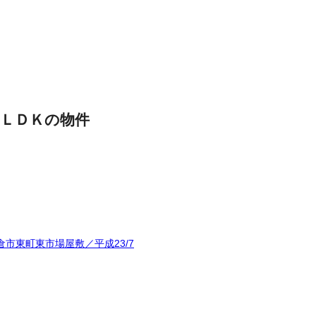
ＬＤＫの物件
市東町東市場屋敷／平成23/7