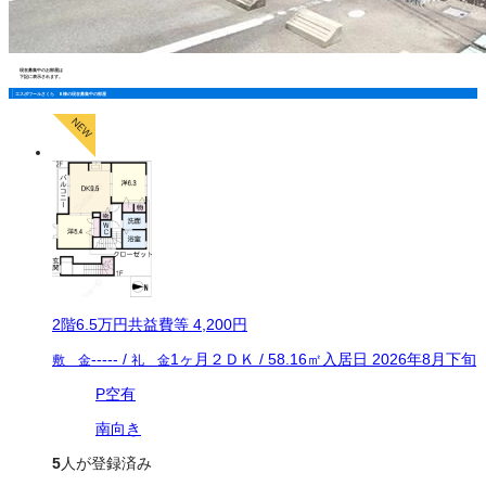
現在募集中のお部屋は
下記に表示されます。
エスポワールさくら Ｂ棟の現在募集中の部屋
2
階
6.5万
円
共益費等
4,200円
-----
/
1ヶ月
２ＤＫ
/
58.16
㎡
入居日
2026年8月下旬
敷 金
礼 金
P空有
南向き
5
人が登録済み