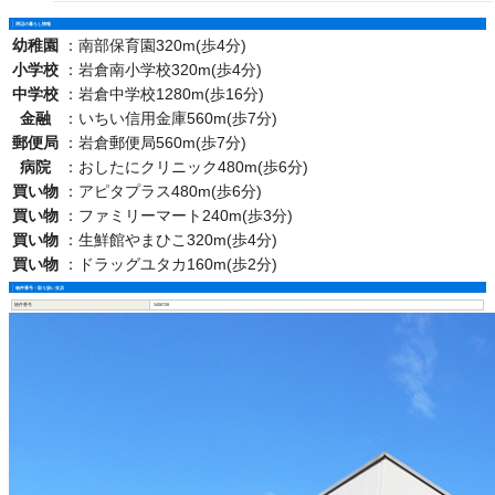
周辺の暮らし情報
幼稚園
：
南部保育園320m(歩4分)
小学校
：
岩倉南小学校320m(歩4分)
中学校
：
岩倉中学校1280m(歩16分)
金融
：
いちい信用金庫560m(歩7分)
郵便局
：
岩倉郵便局560m(歩7分)
病院
：
おしたにクリニック480m(歩6分)
買い物
：
アピタプラス480m(歩6分)
買い物
：
ファミリーマート240m(歩3分)
買い物
：
生鮮館やまひこ320m(歩4分)
買い物
：
ドラッグユタカ160m(歩2分)
物件番号・取り扱い支店
物件番号
3406728