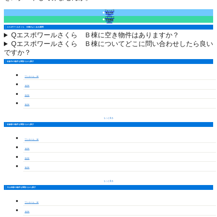
フォームで
来店予約
（無料）
フォームで
空室確認
（無料）
エスポワールさくら Ｂ棟のよくある質問
Q
エスポワールさくら Ｂ棟に空き物件はありますか？
Q
エスポワールさくら Ｂ棟についてどこに問い合わせしたら良い
ですか？
岩倉市の物件を間取りから探す
ワンルーム・1K
1LDK
2LDK
3LDK
もっと見る
岩倉駅の物件を間取りから探す
ワンルーム・1K
1LDK
2LDK
3LDK
もっと見る
大山寺駅の物件を間取りから探す
ワンルーム・1K
1LDK