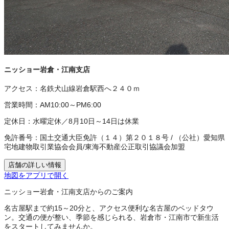
ニッショー岩倉・江南支店
アクセス：
名鉄犬山線岩倉駅西へ２４０ｍ
営業時間：
AM10:00～PM6:00
定休日：
水曜定休／8月10日～14日は休業
免許番号：
国土交通大臣免許（１４）第２０１８号
/
（公社）愛知県
宅地建物取引業協会会員
/
東海不動産公正取引協議会加盟
店舗の詳しい情報
地図をアプリで開く
ニッショー岩倉・江南支店からのご案内
名古屋駅まで約15～20分と、アクセス便利な名古屋のベッドタウ
ン。交通の便が整い、季節を感じられる、岩倉市・江南市で新生活
をスタートしてみませんか。