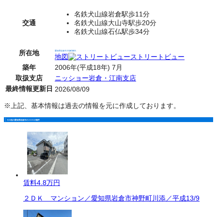
名鉄犬山線岩倉駅歩11分
交通
名鉄犬山線大山寺駅歩20分
名鉄犬山線石仏駅歩34分
所在地
愛知県岩倉市大地町郷内
地図
ストリートビュー
築年
2006年(平成18年) 7月
取扱支店
ニッショー岩倉・江南支店
最終情報更新日
2026/08/09
※上記、基本情報は過去の情報を元に作成しております。
その他の愛知県岩倉市の２ＤＫの物件
賃料
4.8万円
２ＤＫ マンション／愛知県岩倉市神野町川添／平成13/9