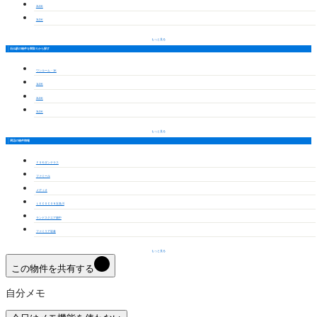
2LDK
3LDK
もっと見る
石仏駅の物件を間取りから探す
ワンルーム・1K
1LDK
2LDK
3LDK
もっと見る
周辺の物件情報
ＦＳモダンテラス
ファミール
メディオ
ＬＥＣＯＣＯＮ五条川
ランドスクエア畑中
ファミリア岩倉
もっと見る
この物件を共有する
自分メモ