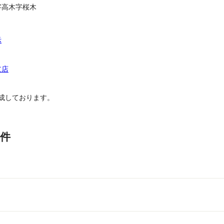
字高木字桜木
示
支店
成しております。
件