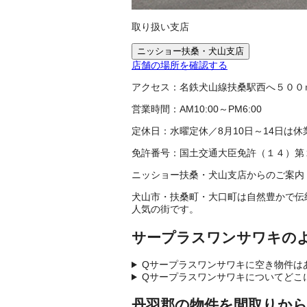
取り扱い支店
ニッショー扶桑・犬山支店
店舗の場所を確認する
アクセス：
名鉄犬山線扶桑駅西へ５００
営業時間：
AM10:00～PM6:00
定休日：
水曜定休／8月10日～14日は休
免許番号：
国土交通大臣免許（１４）第
ニッショー扶桑・犬山支店からのご案内
犬山市・扶桑町・大口町は自然豊かで伝
人気の街です。
サープラスワンサワキの
Q
サープラスワンサワキに空き物件は
Q
サープラスワンサワキについてどこ
丹羽郡の物件を間取りか