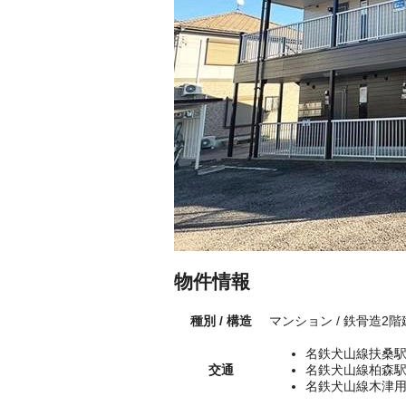
物件情報
種別 / 構造
マンション / 鉄骨造2
名鉄犬山線扶桑駅
交通
名鉄犬山線柏森駅
名鉄犬山線木津用