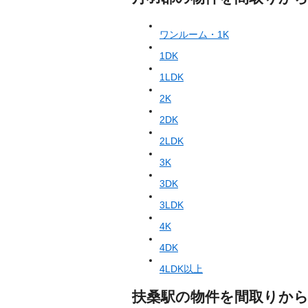
ワンルーム・1K
1DK
1LDK
2K
2DK
2LDK
3K
3DK
3LDK
4K
4DK
4LDK以上
扶桑駅の物件を間取りか