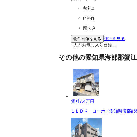
敷礼0
P空有
南向き
詳細を見る
物件画像を見る
1
人がお気に入り登録
その他の愛知県海部郡蟹江
賃料
7.4万円
１ＬＤＫ コーポ／愛知県海部郡蟹