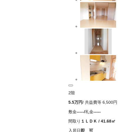
2
階
5.5万
円
/ 共益費等
6,500円
敷金
-----
/
礼金
-----
間取り
１ＬＤＫ
/
41.68
㎡
入居日
即 可