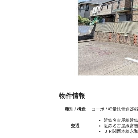
物件情報
種別 / 構造
コーポ / 軽量鉄骨造2
近鉄名古屋線近鉄
交通
近鉄名古屋線富吉
ＪＲ関西本線永和