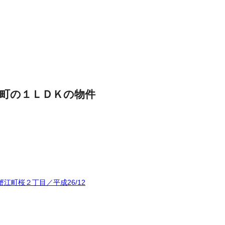
町の１ＬＤＫの物件
江町桜２丁目／平成26/12