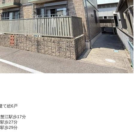
階建て総6戸
蟹江駅歩17分
駅歩27分
駅歩29分