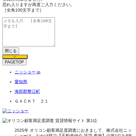
恐れ入りますが再度ご入力ください。
［全角100文字まで］
閉じる
保存
PAGETOP
ニッショー.jp
愛知県
海部郡蟹江町
ＧＡＣＫＴ ２１
2025年 オリコン顧客満足度調査におきまして、株式会社ニッ
ショーは、おかげ様で【不動産仲介 賃貸 東海】の第1位を8年