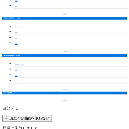
2LDK
3LDK
もっと見る
富吉駅の物件を間取りから探す
ワンルーム・1K
1LDK
2LDK
3LDK
もっと見る
蟹江駅の物件を間取りから探す
ワンルーム・1K
1LDK
2LDK
3LDK
もっと見る
周辺の物件情報
もっと見る
自分メモ
今日はメモ機能を使わない
登録に失敗しました。