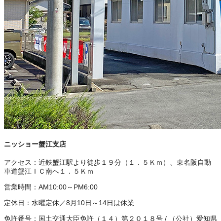
ニッショー蟹江支店
アクセス：
近鉄蟹江駅より徒歩１９分（１．５Ｋｍ）、東名阪自動
車道蟹江ＩＣ南へ１．５Ｋｍ
営業時間：
AM10:00～PM6:00
定休日：
水曜定休／8月10日～14日は休業
免許番号：
国土交通大臣免許（１４）第２０１８号
/
（公社）愛知県