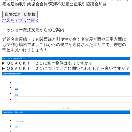
宅地建物取引業協会会員
/
東海不動産公正取引協議会加盟
店舗の詳しい情報
地図をアプリで開く
ニッショー蟹江支店からのご案内
近鉄名古屋線・ＪＲ関西線と利便性が良く名古屋方面や三重方面に
も便利な場所です。これからの発展が期待されたエリアで、理想の
部屋を見つけましょう！
ＧＡＣＫＴ ２１のよくある質問
Q
ＧＡＣＫＴ ２１に空き物件はありますか？
Q
ＧＡＣＫＴ ２１についてどこに問い合わせしたら良いですか？
海部郡の物件を間取りから探す
ワンルーム・1K
1LDK
2LDK
3LDK
もっと見る
近鉄蟹江駅の物件を間取りから探す
ワンルーム・1K
1LDK