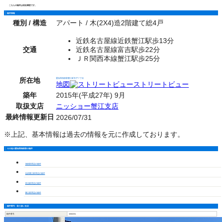
こちらの物件は現在満室です。
物件情報
種別 / 構造
アパート / 木(2X4)造2階建て総4戸
近鉄名古屋線近鉄蟹江駅歩13分
交通
近鉄名古屋線富吉駅歩22分
ＪＲ関西本線蟹江駅歩25分
所在地
愛知県海部郡蟹江町学戸７丁目
地図
ストリートビュー
築年
2015年(平成27年) 9月
取扱支店
ニッショー蟹江支店
最終情報更新日
2026/07/31
※上記、基本情報は過去の情報を元に作成しております。
その他の愛知県海部郡の物件
海部郡周辺の物件
近鉄蟹江駅周辺の物件
富吉駅周辺の物件
蟹江駅周辺の物件
物件番号・取り扱い支店
物件番号
3202231