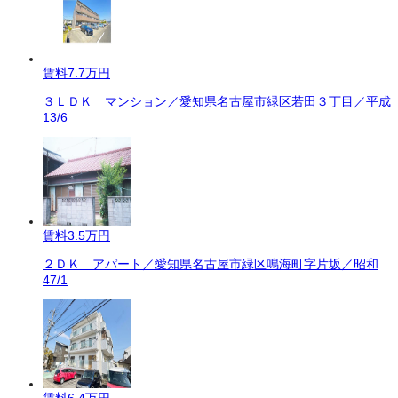
賃料
7.7万円
３ＬＤＫ マンション／愛知県名古屋市緑区若田３丁目／平成
13/6
賃料
3.5万円
２ＤＫ アパート／愛知県名古屋市緑区鳴海町字片坂／昭和
47/1
賃料
6.4万円