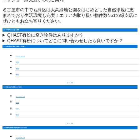
名古屋市の中でも緑区は大高緑地公園をはじめとした自然環境に恵
まれており生活環境も充実！エリア内取り扱い物件数No1の緑支店に
ぜひともお立ち寄りください。
HAST有松のよくある質問
Q
HAST有松に空き物件はありますか？
Q
HAST有松についてどこに問い合わせしたら良いですか？
名古屋市緑区の物件を間取りから探す
ワンルーム・1K
1LDK
2LDK
3LDK
もっと見る
共和駅の物件を間取りから探す
ワンルーム・1K
1LDK
2LDK
3LDK
もっと見る
中京競馬場前駅の物件を間取りから探す
ワンルーム・1K