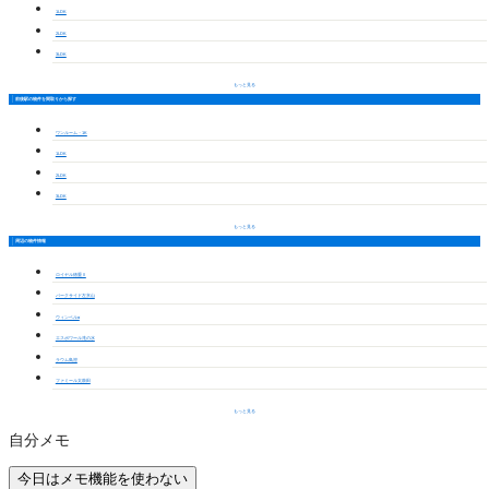
1LDK
2LDK
3LDK
もっと見る
前後駅の物件を間取りから探す
ワンルーム・1K
1LDK
2LDK
3LDK
もっと見る
周辺の物件情報
ロイヤル徳重Ⅱ
パークサイド左京山
ウィンベルα
エスポワール滝の水
ラウム鳥澄
ファミール太鼓田
もっと見る
自分メモ
今日はメモ機能を使わない