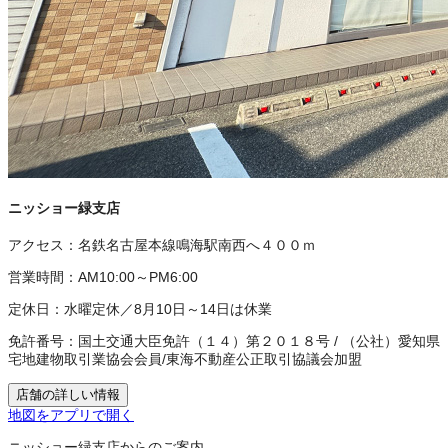
ニッショー緑支店
アクセス：
名鉄名古屋本線鳴海駅南西へ４００ｍ
営業時間：
AM10:00～PM6:00
定休日：
水曜定休／8月10日～14日は休業
免許番号：
国土交通大臣免許（１４）第２０１８号
/
（公社）愛知県
宅地建物取引業協会会員
/
東海不動産公正取引協議会加盟
店舗の詳しい情報
地図をアプリで開く
ニッショー緑支店からのご案内