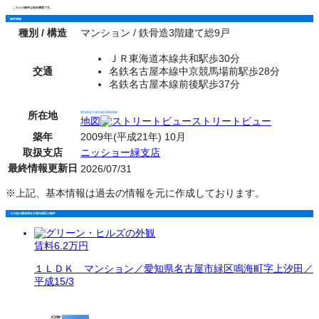
こちらの物件は現在満室です。
物件情報
種別 / 構造
マンション / 鉄骨造3階建て総9戸
ＪＲ東海道本線共和駅歩30分
交通
名鉄名古屋本線中京競馬場前駅歩28分
名鉄名古屋本線前後駅歩37分
所在地
愛知県名古屋市緑区桶狭間南
地図
ストリートビュー
築年
2009年(平成21年) 10月
取扱支店
ニッショー緑支店
最終情報更新日
2026/07/31
※上記、基本情報は過去の情報を元に作成しております。
その他の愛知県名古屋市緑区の物件
賃料
6.2万円
１ＬＤＫ マンション／愛知県名古屋市緑区鳴海町字上汐田／
平成15/3