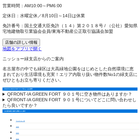
営業時間：
AM10:00～PM6:00
定休日：
水曜定休／8月10日～14日は休業
免許番号：
国土交通大臣免許（１４）第２０１８号
/
（公社）愛知県
宅地建物取引業協会会員
/
東海不動産公正取引協議会加盟
店舗の詳しい情報
地図をアプリで開く
ニッショー緑支店からのご案内
名古屋市の中でも緑区は大高緑地公園をはじめとした自然環境に恵
まれており生活環境も充実！エリア内取り扱い物件数No1の緑支店に
ぜひともお立ち寄りください。
FRONT-IA GREEN FORT ９０１号のよくある質問
Q
FRONT-IA GREEN FORT ９０１号に空き物件はありますか？
Q
FRONT-IA GREEN FORT ９０１号についてどこに問い合わせし
たら良いですか？
名古屋市緑区の物件を間取りから探す
ワンルーム・1K
1LDK
2LDK
3LDK