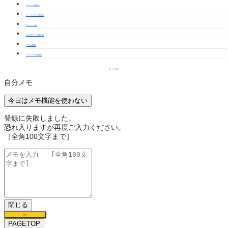
ロイヤル徳重Ⅱ
パークサイド左京山
ウィンベルα
エスポワール滝の水
ラウム鳥澄
ファミール太鼓田
もっと見る
自分メモ
今日はメモ機能を使わない
登録に失敗しました。
恐れ入りますが再度ご入力ください。
［全角100文字まで］
閉じる
保存
PAGETOP