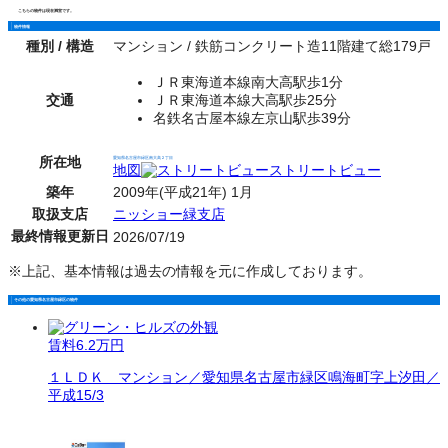
こちらの物件は現在満室です。
物件情報
種別 / 構造
マンション / 鉄筋コンクリート造11階建て総179戸
ＪＲ東海道本線南大高駅歩1分
交通
ＪＲ東海道本線大高駅歩25分
名鉄名古屋本線左京山駅歩39分
所在地
愛知県名古屋市緑区南大高２丁目
地図
ストリートビュー
築年
2009年(平成21年) 1月
取扱支店
ニッショー緑支店
最終情報更新日
2026/07/19
※上記、基本情報は過去の情報を元に作成しております。
その他の愛知県名古屋市緑区の物件
賃料
6.2万円
１ＬＤＫ マンション／愛知県名古屋市緑区鳴海町字上汐田／
平成15/3