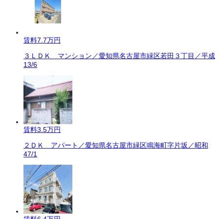
賃料
7.7万円
３ＬＤＫ マンション／愛知県名古屋市緑区若田３丁目／平成
13/6
賃料
3.5万円
２ＤＫ アパート／愛知県名古屋市緑区鳴海町字片坂／昭和
47/1
賃料
6.4万円