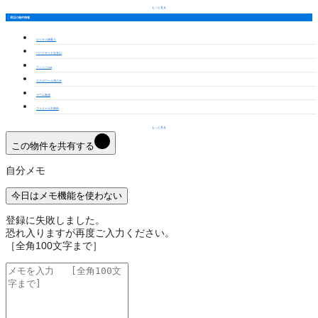
もっと見る
周辺の物件情報
ロイヤル徳重Ⅱ
パークサイド左京山
ウィンベルα
エスポワール滝の水
ラウム鳥澄
ファミール太鼓田
もっと見る
この物件を共有する
自分メモ
今日はメモ機能を使わない
登録に失敗しました。
恐れ入りますが再度ご入力ください。
［全角100文字まで］