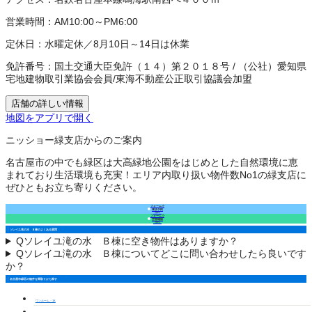
営業時間：
AM10:00～PM6:00
定休日：
水曜定休／8月10日～14日は休業
免許番号：
国土交通大臣免許（１４）第２０１８号
/
（公社）愛知県
宅地建物取引業協会会員
/
東海不動産公正取引協議会加盟
店舗の詳しい情報
地図をアプリで開く
ニッショー緑支店からのご案内
名古屋市の中でも緑区は大高緑地公園をはじめとした自然環境に恵
まれており生活環境も充実！エリア内取り扱い物件数No1の緑支店に
ぜひともお立ち寄りください。
フォームで
来店予約
（無料）
フォームで
空室確認
（無料）
ソレイユ滝の水 Ｂ棟のよくある質問
Q
ソレイユ滝の水 Ｂ棟に空き物件はありますか？
Q
ソレイユ滝の水 Ｂ棟についてどこに問い合わせしたら良いです
か？
名古屋市緑区の物件を間取りから探す
ワンルーム・1K