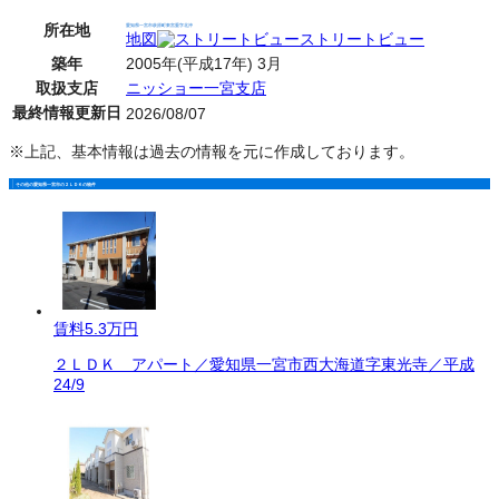
所在地
愛知県一宮市萩原町東宮重字北沖
地図
ストリートビュー
築年
2005年(平成17年) 3月
取扱支店
ニッショー一宮支店
最終情報更新日
2026/08/07
※上記、基本情報は過去の情報を元に作成しております。
その他の愛知県一宮市の２ＬＤＫの物件
賃料
5.3万円
２ＬＤＫ アパート／愛知県一宮市西大海道字東光寺／平成
24/9