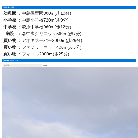
周辺の暮らし情報
幼稚園
：
中島保育園800m(歩10分)
小学校
：
中島小学校720m(歩9分)
中学校
：
萩原中学校960m(歩12分)
病院
：
森中央クリニック560m(歩7分)
買い物
：
アオキスーパー2080m(歩26分)
買い物
：
ファミリーマート400m(歩5分)
買い物
：
フィール2000m(歩25分)
物件番号・取り扱い支店
物件番号
3003215