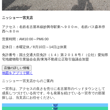
ニッショー一宮支店
アクセス：
名鉄名古屋本線妙興寺駅東へ９００ｍ、名鉄バス森本停
西へ８０ｍ
営業時間：
AM10:00～PM6:00
定休日：
水曜定休／8月10日～14日は休業
免許番号：
国土交通大臣免許（１４）第２０１８号
/
（公社）愛知県
宅地建物取引業協会会員
/
東海不動産公正取引協議会加盟
店舗の詳しい情報
地図をアプリで開く
ニッショー一宮支店からのご案内
一宮市は、アクセスの良さを売りに名古屋市のベッドタウンとして
成長しつづけている街です。今も発展を続けている一宮市での部屋
探しは、当支店にお任せください。
フォームで
来店予約
（無料）
フォームで
空室確認
（無料）