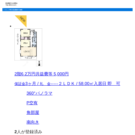
現在募集中のお部屋は
下記に表示されます。
リネット中野の現在募集中の部屋
2
階
6.2万
円
共益費等
5,000円
3ヶ月
/
-----
２ＬＤＫ
/
58.00
㎡
入居日
即 可
保証金
礼 金
360°パノラマ
P空有
角部屋
南向き
2
人が登録済み