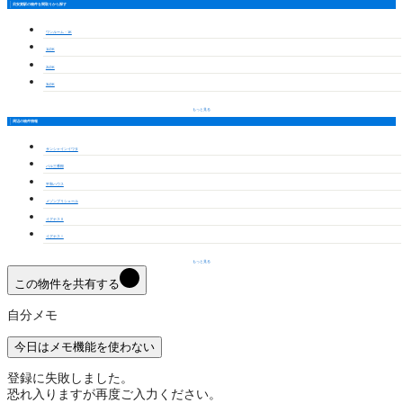
苅安賀駅の物件を間取りから探す
ワンルーム・1K
1LDK
2LDK
3LDK
もっと見る
周辺の物件情報
サンシャインイワタ
バル三番館
平和ハウス
メゾンプリシェール
イグナスⅡ
イグナスⅠ
もっと見る
この物件を共有する
自分メモ
今日はメモ機能を使わない
登録に失敗しました。
恐れ入りますが再度ご入力ください。