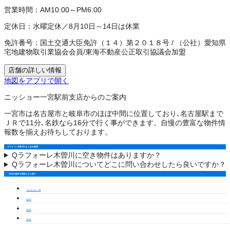
営業時間：
AM10:00～PM6:00
定休日：
水曜定休／8月10日～14日は休業
免許番号：
国土交通大臣免許（１４）第２０１８号
/
（公社）愛知県
宅地建物取引業協会会員
/
東海不動産公正取引協議会加盟
店舗の詳しい情報
地図をアプリで開く
ニッショー一宮駅前支店からのご案内
一宮市は名古屋市と岐阜市のほぼ中間に位置しており､名古屋駅まで
ＪＲで11分､名鉄なら16分で行く事ができます。自慢の豊富な物件情
報数を揃えお待ちしております。
ラフォーレ木曽川のよくある質問
Q
ラフォーレ木曽川に空き物件はありますか？
Q
ラフォーレ木曽川についてどこに問い合わせしたら良いですか？
一宮市の物件を間取りから探す
ワンルーム・1K
1LDK
2LDK
3LDK