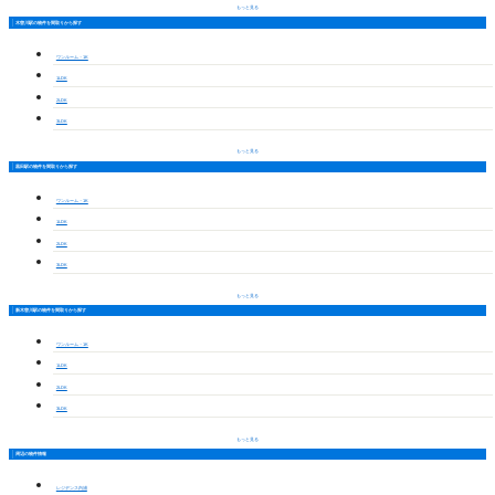
もっと見る
木曽川駅の物件を間取りから探す
ワンルーム・1K
1LDK
2LDK
3LDK
もっと見る
黒田駅の物件を間取りから探す
ワンルーム・1K
1LDK
2LDK
3LDK
もっと見る
新木曽川駅の物件を間取りから探す
ワンルーム・1K
1LDK
2LDK
3LDK
もっと見る
周辺の物件情報
レジデンス内浦