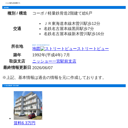
こちらの物件は現在満室です。
物件情報
種別 / 構造
コーポ / 軽量鉄骨造2階建て総6戸
ＪＲ東海道本線木曽川駅歩12分
交通
名鉄名古屋本線黒田駅歩7分
名鉄名古屋本線新木曽川駅歩16分
所在地
愛知県一宮市木曽川町黒田字北沼
地図
ストリートビュー
築年
1992年(平成4年) 7月
取扱支店
ニッショー一宮駅前支店
最終情報更新日
2026/06/07
※上記、基本情報は過去の情報を元に作成しております。
その他の愛知県一宮市の物件
賃料
6.3万円