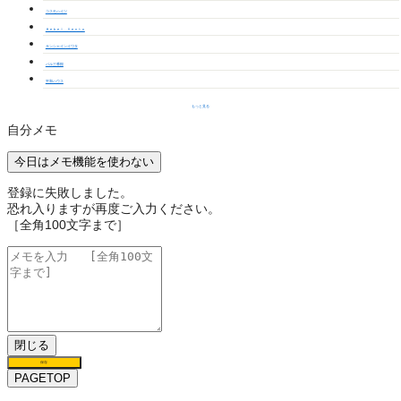
コスモハイツ
Ｈｅｂｅｌ Ｖｅｎｔｏ
サンシャインイワタ
バル三番館
平和ハウス
もっと見る
自分メモ
今日はメモ機能を使わない
登録に失敗しました。
恐れ入りますが再度ご入力ください。
［全角100文字まで］
閉じる
保存
PAGETOP