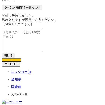
今日はメモ機能を使わない
登録に失敗しました。
恐れ入りますが再度ご入力ください。
［全角100文字まで］
閉じる
保存
PAGETOP
ニッショー.jp
愛知県
岡崎市
ガルバンⅡ