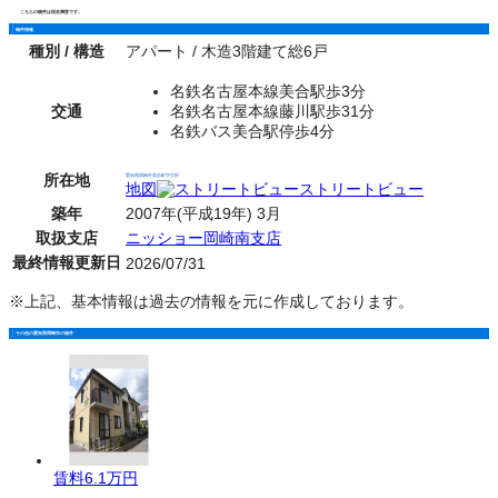
こちらの物件は現在満室です。
物件情報
種別 / 構造
アパート / 木造3階建て総6戸
名鉄名古屋本線美合駅歩3分
交通
名鉄名古屋本線藤川駅歩31分
名鉄バス美合駅停歩4分
所在地
愛知県岡崎市美合町字生田
地図
ストリートビュー
築年
2007年(平成19年) 3月
取扱支店
ニッショー岡崎南支店
最終情報更新日
2026/07/31
※上記、基本情報は過去の情報を元に作成しております。
その他の愛知県岡崎市の物件
賃料
6.1万円