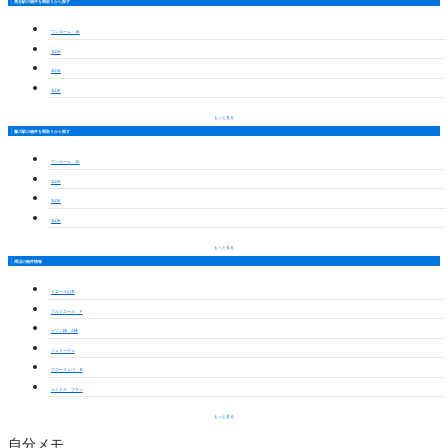
美合駅の物件を間取りから探す
ワンルーム・1K
1LDK
2LDK
3LDK
もっと見る
藤川駅の物件を間取りから探す
ワンルーム・1K
1LDK
2LDK
3LDK
もっと見る
周辺の物件情報
ドエール山本
プルミエール Ｆ
メゾン錦 A棟
フェリーチェ
グロース レイ B
ルミナス ブラン
もっと見る
自分メモ