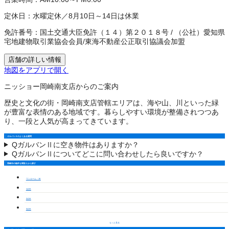
定休日：
水曜定休／8月10日～14日は休業
免許番号：
国土交通大臣免許（１４）第２０１８号
/
（公社）愛知県
宅地建物取引業協会会員
/
東海不動産公正取引協議会加盟
店舗の詳しい情報
地図をアプリで開く
ニッショー岡崎南支店からのご案内
歴史と文化の街・岡崎南支店管轄エリアは、海や山、川といった緑
が豊富な表情のある地域です。暮らしやすい環境が整備されつつあ
り、一段と人気が高まってきています。
ガルバンⅡのよくある質問
Q
ガルバンⅡに空き物件はありますか？
Q
ガルバンⅡについてどこに問い合わせしたら良いですか？
岡崎市の物件を間取りから探す
ワンルーム・1K
1LDK
2LDK
3LDK
もっと見る