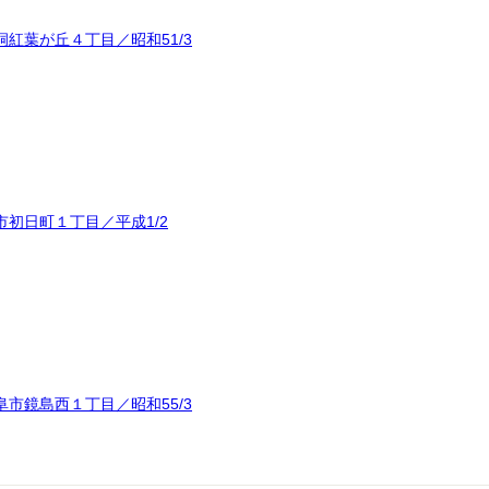
紅葉が丘４丁目／昭和51/3
初日町１丁目／平成1/2
市鏡島西１丁目／昭和55/3