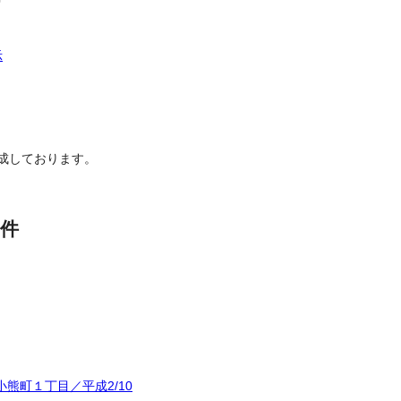
示
成しております。
件
熊町１丁目／平成2/10