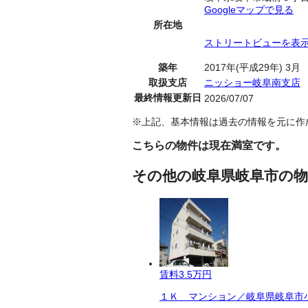
Googleマップで見る
所在地
ストリートビューを表
築年
2017年(平成29年) 3月
取扱支店
ニッショー岐阜南支店
最終情報更新日
2026/07/07
※上記、基本情報は過去の情報を元に作
こちらの物件は現在満室です。
その他の岐阜県岐阜市の物
賃料
3.5万円
１Ｋ マンション／岐阜県岐阜市小