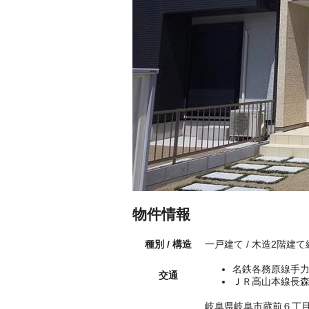
物件情報
種別 / 構造
一戸建て / 木造2階建て
名鉄各務原線手力
交通
ＪＲ高山本線長森
岐阜県岐阜市蔵前６丁