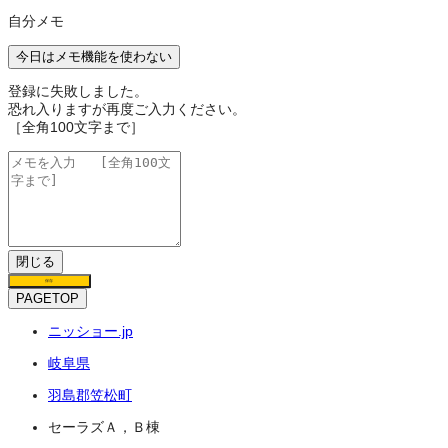
自分メモ
今日はメモ機能を使わない
登録に失敗しました。
恐れ入りますが再度ご入力ください。
［全角100文字まで］
閉じる
保存
PAGETOP
ニッショー.jp
岐阜県
羽島郡笠松町
セーラズＡ，Ｂ棟