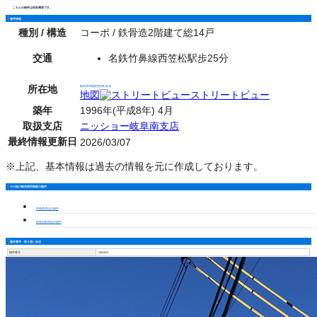
こちらの物件は現在満室です。
物件情報
種別 / 構造
コーポ / 鉄骨造2階建て総14戸
交通
名鉄竹鼻線西笠松駅歩25分
所在地
岐阜県羽島郡笠松町長池
地図
ストリートビュー
築年
1996年(平成8年) 4月
取扱支店
ニッショー岐阜南支店
最終情報更新日
2026/03/07
※上記、基本情報は過去の情報を元に作成しております。
その他の岐阜県羽島郡の物件
羽島郡周辺の物件
西笠松駅周辺の物件
物件番号・取り扱い支店
物件番号
2401632