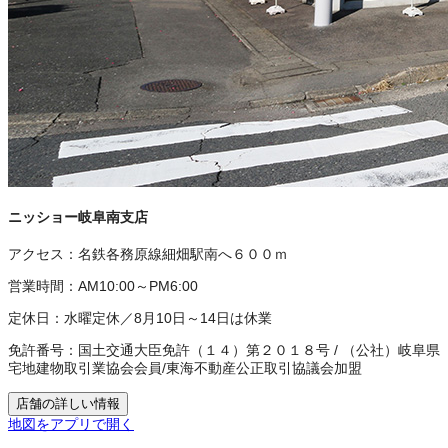
ニッショー岐阜南支店
アクセス：
名鉄各務原線細畑駅南へ６００ｍ
営業時間：
AM10:00～PM6:00
定休日：
水曜定休／8月10日～14日は休業
免許番号：
国土交通大臣免許（１４）第２０１８号
/
（公社）岐阜県
宅地建物取引業協会会員
/
東海不動産公正取引協議会加盟
店舗の詳しい情報
地図をアプリで開く