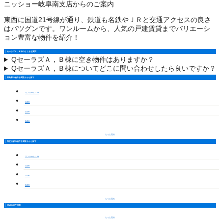
ニッショー岐阜南支店からのご案内
東西に国道21号線が通り、鉄道も名鉄やＪＲと交通アクセスの良さ
はバツグンです。ワンルームから、人気の戸建賃貸までバリエーシ
ョン豊富な物件を紹介！
セーラズＡ，Ｂ棟のよくある質問
Q
セーラズＡ，Ｂ棟に空き物件はありますか？
Q
セーラズＡ，Ｂ棟についてどこに問い合わせしたら良いですか？
羽島郡の物件を間取りから探す
ワンルーム・1K
1LDK
2LDK
3LDK
もっと見る
西笠松駅の物件を間取りから探す
ワンルーム・1K
1LDK
2LDK
3LDK
もっと見る
周辺の物件情報
もっと見る