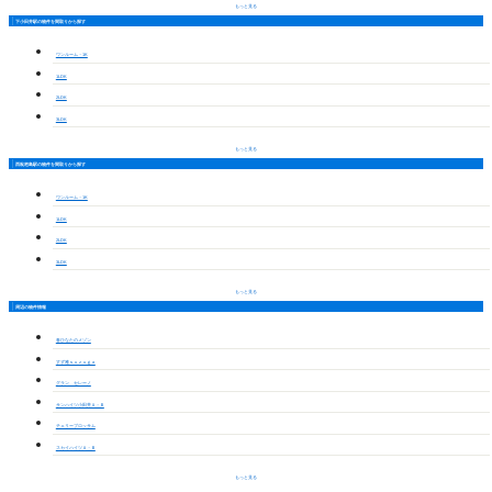
もっと見る
下小田井駅の物件を間取りから探す
ワンルーム・1K
1LDK
2LDK
3LDK
もっと見る
西枇杷島駅の物件を間取りから探す
ワンルーム・1K
1LDK
2LDK
3LDK
もっと見る
周辺の物件情報
春ひなたのメゾン
すず雅ｓｕｚｕｇａ
グラン セレーノ
サンハイツ小田井Ａ・Ｂ
チェリーブロッサム
スカイハイツＡ・Ｂ
もっと見る