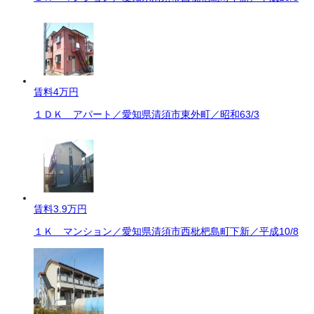
賃料
4万円
１ＤＫ アパート／愛知県清須市東外町／昭和63/3
賃料
3.9万円
１Ｋ マンション／愛知県清須市西枇杷島町下新／平成10/8