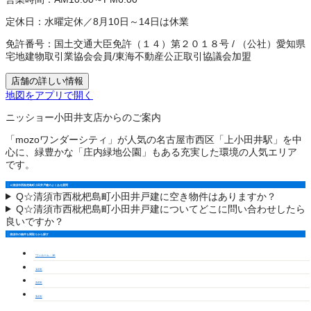
定休日：
水曜定休／8月10日～14日は休業
免許番号：
国土交通大臣免許（１４）第２０１８号
/
（公社）愛知県
宅地建物取引業協会会員
/
東海不動産公正取引協議会加盟
店舗の詳しい情報
地図をアプリで開く
ニッショー小田井支店からのご案内
「mozoワンダーシティ」が人気の名古屋市西区「上小田井駅」を中
心に、緑豊かな「庄内緑地公園」もある充実した環境の人気エリア
です。
☆清須市西枇杷島町小田井戸建のよくある質問
Q
☆清須市西枇杷島町小田井戸建に空き物件はありますか？
Q
☆清須市西枇杷島町小田井戸建についてどこに問い合わせしたら
良いですか？
清須市の物件を間取りから探す
ワンルーム・1K
1LDK
2LDK
3LDK