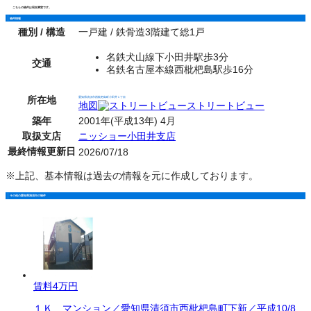
こちらの物件は現在満室です。
物件情報
種別 / 構造
一戸建 / 鉄骨造3階建て総1戸
名鉄犬山線下小田井駅歩3分
交通
名鉄名古屋本線西枇杷島駅歩16分
所在地
愛知県清須市西枇杷島町小田井１丁目
地図
ストリートビュー
築年
2001年(平成13年) 4月
取扱支店
ニッショー小田井支店
最終情報更新日
2026/07/18
※上記、基本情報は過去の情報を元に作成しております。
その他の愛知県清須市の物件
賃料
4万円
１Ｋ マンション／愛知県清須市西枇杷島町下新／平成10/8