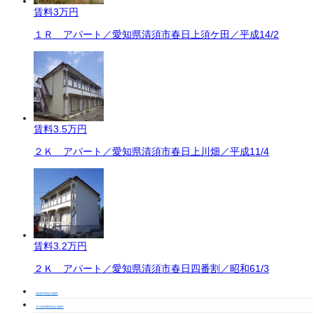
賃料
3万円
１Ｒ アパート／愛知県清須市春日上須ケ田／平成14/2
賃料
3.5万円
２Ｋ アパート／愛知県清須市春日上川畑／平成11/4
賃料
3.2万円
２Ｋ アパート／愛知県清須市春日四番割／昭和61/3
清須市周辺の物件
下小田井駅周辺の物件