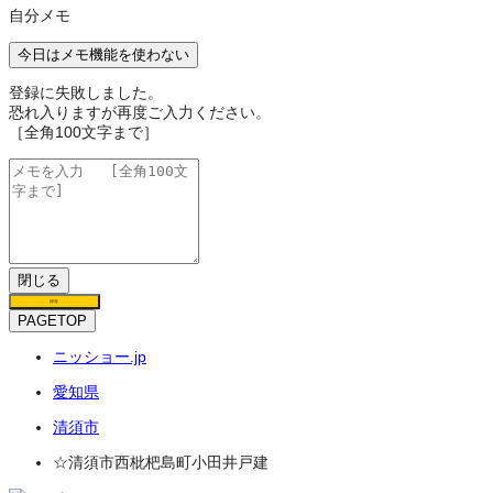
自分メモ
今日はメモ機能を使わない
登録に失敗しました。
恐れ入りますが再度ご入力ください。
［全角100文字まで］
閉じる
保存
PAGETOP
ニッショー.jp
愛知県
清須市
☆清須市西枇杷島町小田井戸建