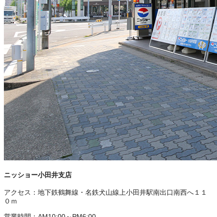
ニッショー小田井支店
アクセス：
地下鉄鶴舞線・名鉄犬山線上小田井駅南出口南西へ１１
０ｍ
営業時間：
AM10:00～PM6:00