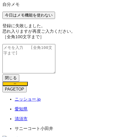
自分メモ
今日はメモ機能を使わない
登録に失敗しました。
恐れ入りますが再度ご入力ください。
［全角100文字まで］
閉じる
保存
PAGETOP
ニッショー.jp
愛知県
清須市
サニーコート小田井