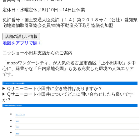
定休日：
水曜定休／8月10日～14日は休業
免許番号：
国土交通大臣免許（１４）第２０１８号
/
（公社）愛知県
宅地建物取引業協会会員
/
東海不動産公正取引協議会加盟
店舗の詳しい情報
地図をアプリで開く
ニッショー小田井支店からのご案内
「mozoワンダーシティ」が人気の名古屋市西区「上小田井駅」を中
心に、緑豊かな「庄内緑地公園」もある充実した環境の人気エリア
です。
サニーコート小田井のよくある質問
Q
サニーコート小田井に空き物件はありますか？
Q
サニーコート小田井についてどこに問い合わせしたら良いです
か？
清須市の物件を間取りから探す
ワンルーム・1K
1LDK
2LDK
3LDK