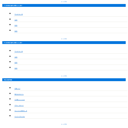
もっと見る
下小田井駅の物件を間取りから探す
ワンルーム・1K
1LDK
2LDK
3LDK
もっと見る
中小田井駅の物件を間取りから探す
ワンルーム・1K
1LDK
2LDK
3LDK
もっと見る
周辺の物件情報
古城ハイツ
春ひなたのメゾン
すず雅ｓｕｚｕｇａ
グラン セレーノ
サンハイツ小田井Ａ・Ｂ
チェリーブロッサム
もっと見る