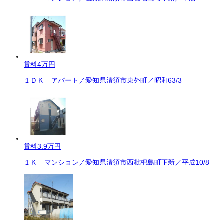
賃料
4万円
１ＤＫ アパート／愛知県清須市東外町／昭和63/3
賃料
3.9万円
１Ｋ マンション／愛知県清須市西枇杷島町下新／平成10/8