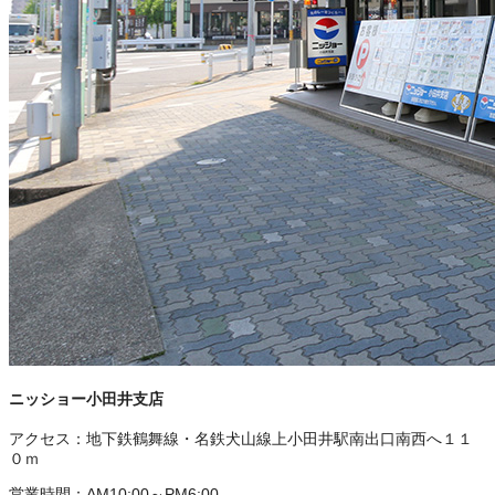
ニッショー小田井支店
アクセス：
地下鉄鶴舞線・名鉄犬山線上小田井駅南出口南西へ１１
０ｍ
営業時間：
AM10:00～PM6:00