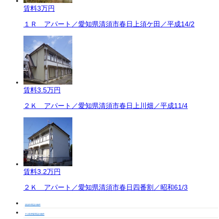
賃料
3万円
１Ｒ アパート／愛知県清須市春日上須ケ田／平成14/2
賃料
3.5万円
２Ｋ アパート／愛知県清須市春日上川畑／平成11/4
賃料
3.2万円
２Ｋ アパート／愛知県清須市春日四番割／昭和61/3
清須市周辺の物件
下小田井駅周辺の物件