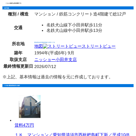
こちらの物件は現在満室です。
物件情報
種別 / 構造
マンション / 鉄筋コンクリート造4階建て総12戸
名鉄犬山線下小田井駅歩11分
交通
名鉄犬山線中小田井駅歩13分
所在地
愛知県清須市西枇杷島町小田井３丁目
地図
ストリートビュー
築年
1994年(平成6年) 9月
取扱支店
ニッショー小田井支店
最終情報更新日
2026/07/12
※上記、基本情報は過去の情報を元に作成しております。
その他の愛知県清須市の物件
賃料
4万円
１Ｋ マンション／愛知県清須市西枇杷島町下新／平成10/8