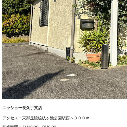
ニッショー長久手支店
アクセス：
東部丘陵線杁ヶ池公園駅西へ３００ｍ