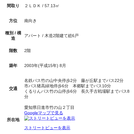
間取り
２ＬＤＫ
/
57.13
㎡
方位
南向き
種別 / 構
アパート
/
木造2階建て総6戸
造
階数
2
階
築年
2003年(平成15年) 8月
名鉄バス竹の山中央停歩2分 藤が丘駅までバス22分
市バス猪高緑地停歩6分 本郷駅までバス10分
交通
くるりんバス竹の山停歩6分 長久手古戦場駅までバス8
分
愛知県日進市竹の山２丁目
Googleマップで見る
所在地
ストリートビューを表示