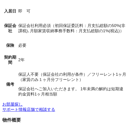
入居日
即 可
保証会
保証会社利用必須（初回保証委託料：月支払総額の50%(非
社
課税)､月額家賃収納事務手数料：月支払総額の1%(税込)）
保険
必要
契約期
2年
間
保証人不要（保証会社の利用が条件）／フリーレント1ヶ月
（家賃のみ１ヶ月分フリーレント）
備考
保証会社へご加入いただきます。 1年未満の解約は短期違
約金賃料1ヶ月相当額
お部屋探し
サポート情報
店舗で相談する
物件概要