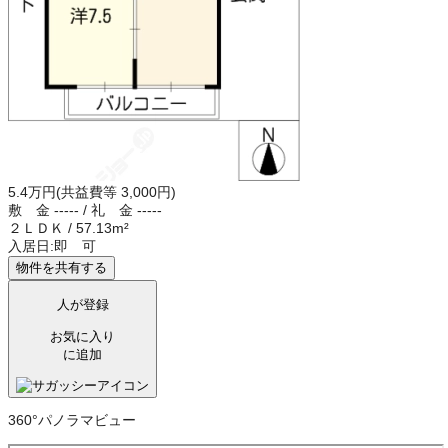
5.4万円
(共益費等 3,000円)
敷 金
-----
/
礼 金
-----
２ＬＤＫ
/
57.13m²
入居日:
即 可
物件を共有する
人が登録
お気に入り
に追加
360°パノラマビュー