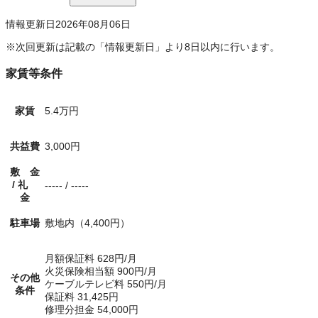
情報更新日
2026年08月06日
※次回更新は記載の「情報更新日」より8日以内に行います。
家賃等条件
家賃
5.4万円
共益費
3,000円
敷 金
/
礼
-----
/
-----
金
駐車場
敷地内
（4,400円）
月額保証料
628
円/月
火災保険相当額
900
円/月
その他
ケーブルテレビ料
550
円/月
条件
保証料
31,425
円
修理分担金
54,000
円