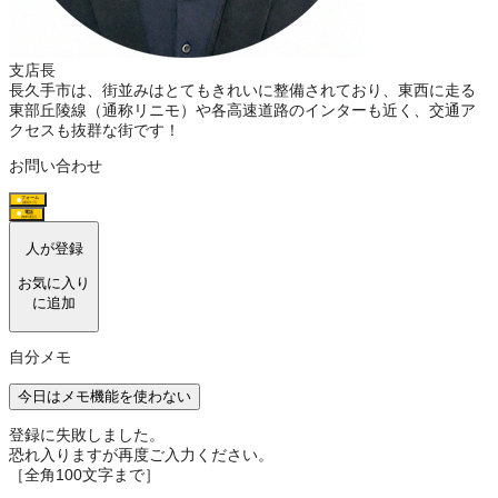
支店長
長久手市は、街並みはとてもきれいに整備されており、東西に走る
東部丘陵線（通称リニモ）や各高速道路のインターも近く、交通ア
クセスも抜群な街です！
お問い合わせ
フォーム
(最短1分)
電話
(無料通話)
人が登録
お気に入り
に追加
自分メモ
今日はメモ機能を使わない
登録に失敗しました。
恐れ入りますが再度ご入力ください。
［全角100文字まで］