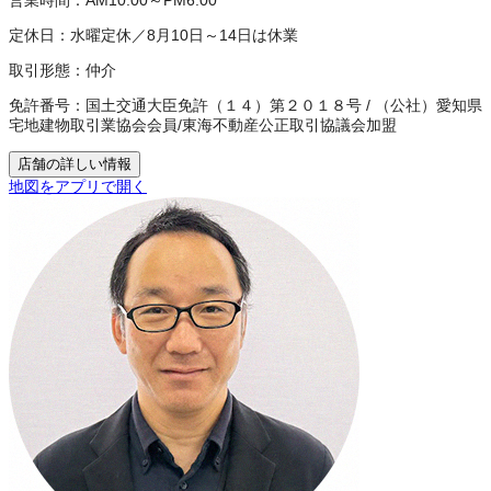
営業時間：
AM10:00～PM6:00
定休日：
水曜定休／8月10日～14日は休業
取引形態：
仲介
免許番号：
国土交通大臣免許（１４）第２０１８号
/
（公社）愛知県
宅地建物取引業協会会員
/
東海不動産公正取引協議会加盟
店舗の詳しい情報
地図をアプリで開く