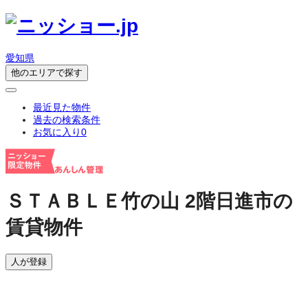
愛知県
他のエリアで探す
最近見た物件
過去の検索条件
お気に入り
0
ＳＴＡＢＬＥ竹の山 2階
日進市の
賃貸物件
人が登録