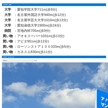
周辺の暮らし情報
大学
：
愛知学院大学711m(歩9分)
大学
：
名古屋外国語大学940m(歩12分)
大学
：
名古屋学芸大大学1010m(歩13分)
大学
：
愛知淑徳大学1900m(歩24分)
病院
：
宮地内科705m(歩9分)
買い物
：
アオキスーパー1031m(歩13分)
買い物
：
アピタ951m(歩12分)
買い物
：
ローソンストア１００333m(歩5分)
買い物
：
カネスエ830m(歩11分)
物件番号・取り扱い支店
物件番号
1700105