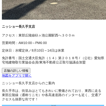
ニッショー長久手支店
アクセス：
東部丘陵線杁ヶ池公園駅西へ３００ｍ
営業時間：
AM10:00～PM6:00
定休日：
水曜定休／8月10日～14日は休業
免許番号：
国土交通大臣免許（１４）第２０１８号
/
（公社）愛知県
宅地建物取引業協会会員
/
東海不動産公正取引協議会加盟
店舗の詳しい情報
地図をアプリで開く
ニッショー長久手支店からのご案内
長久手市は、街並みはとてもきれいに整備されており、東西に走る
東部丘陵線（通称リニモ）や各高速道路のインターも近く、交通ア
クセスも抜群な街です！
フォームで