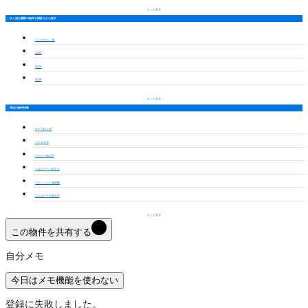
もっと見る
杁ヶ池公園駅の物件を間取りから探す
ワンルーム・1K
1LDK
2LDK
3LDK
もっと見る
周辺の物件情報
ステイ杁ヶ池
シャルドネ
アーバン長久手
ベルグリーン段之上
ブランノート城屋敷
エスポワール長久手
もっと見る
この物件を共有する
自分メモ
今日はメモ機能を使わない
登録に失敗しました。