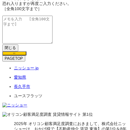
恐れ入りますが再度ご入力ください。
［全角100文字まで］
閉じる
保存
PAGETOP
ニッショー.jp
愛知県
長久手市
ユースフラッツ
2025年 オリコン顧客満足度調査におきまして、株式会社ニッ
ショーは、おかげ様で【不動産仲介 賃貸 東海】の第1位を8年