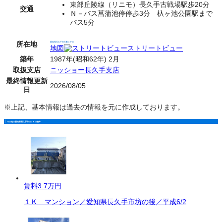
東部丘陵線（リニモ）長久手古戦場駅歩20分
交通
Ｎ－バス菖蒲池停停歩3分 杁ヶ池公園駅まで
バス5分
所在地
愛知県長久手市長配３丁目
地図
ストリートビュー
築年
1987年(昭和62年) 2月
取扱支店
ニッショー長久手支店
最終情報更新
2026/08/05
日
※上記、基本情報は過去の情報を元に作成しております。
その他の愛知県長久手市の１Ｋの物件
賃料
3.7万円
１Ｋ マンション／愛知県長久手市坊の後／平成6/2