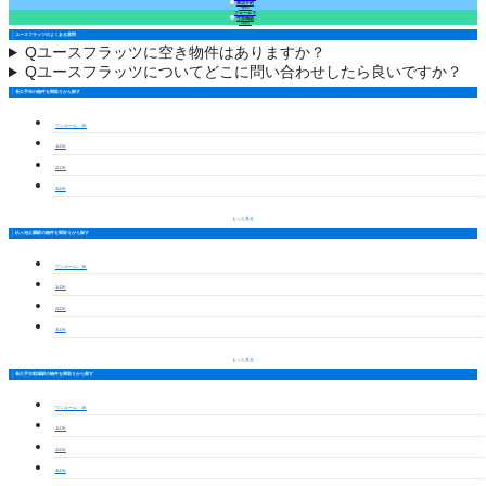
来店予約
（無料）
フォームで
空室確認
（無料）
ユースフラッツのよくある質問
Q
ユースフラッツに空き物件はありますか？
Q
ユースフラッツについてどこに問い合わせしたら良いですか？
長久手市の物件を間取りから探す
ワンルーム・1K
1LDK
2LDK
3LDK
もっと見る
杁ヶ池公園駅の物件を間取りから探す
ワンルーム・1K
1LDK
2LDK
3LDK
もっと見る
長久手古戦場駅の物件を間取りから探す
ワンルーム・1K
1LDK
2LDK
3LDK