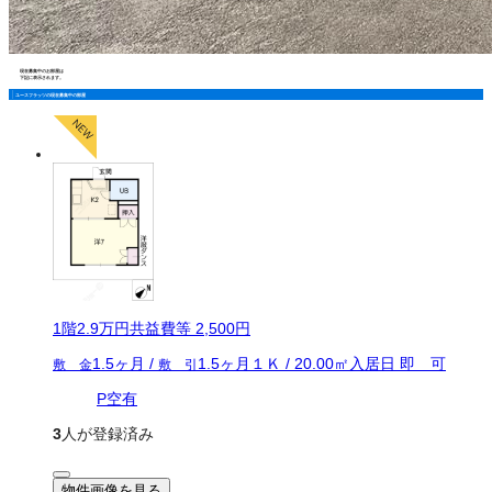
現在募集中のお部屋は
下記に表示されます。
ユースフラッツの現在募集中の部屋
1
階
2.9万
円
共益費等
2,500円
1.5ヶ月
/
1.5ヶ月
１Ｋ
/
20.00
㎡
入居日
即 可
敷 金
敷 引
P空有
3
人が登録済み
物件画像を見る