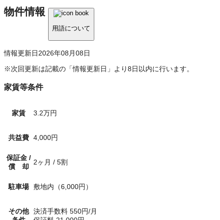
物件情報
用語について
情報更新日
2026年08月08日
※次回更新は記載の「情報更新日」より8日以内に行います。
家賃等条件
家賃
3.2万円
共益費
4,000円
保証金
/
2ヶ月
/
5割
償 却
駐車場
敷地内
（6,000円）
その他
決済手数料
550
円/月