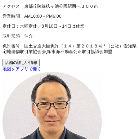
アクセス：
東部丘陵線杁ヶ池公園駅西へ３００ｍ
営業時間：
AM10:00～PM6:00
定休日：
水曜定休／8月10日～14日は休業
取引形態：
仲介
免許番号：
国土交通大臣免許（１４）第２０１８号
/
（公社）愛知県
宅地建物取引業協会会員
/
東海不動産公正取引協議会加盟
店舗の詳しい情報
地図をアプリで開く