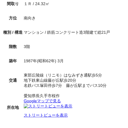
間取り
１Ｒ
/
24.32
㎡
方位
南向き
種別 / 構造
マンション
/
鉄筋コンクリート造3階建て総21戸
階数
3
階
築年
1987年(昭和62年) 3月
東部丘陵線（リニモ）はなみずき通駅歩5分
交通
地下鉄東山線藤が丘駅歩20分
名鉄バス塚田停歩7分 藤が丘駅までバス10分
愛知県長久手市桜作
Googleマップで見る
所在地
ストリートビューを表示