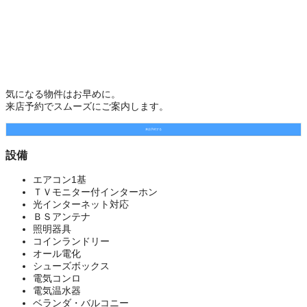
気になる物件はお早めに。
来店予約でスムーズにご案内します。
来店予約する
設備
エアコン1基
ＴＶモニター付インターホン
光インターネット対応
ＢＳアンテナ
照明器具
コインランドリー
オール電化
シューズボックス
電気コンロ
電気温水器
ベランダ・バルコニー