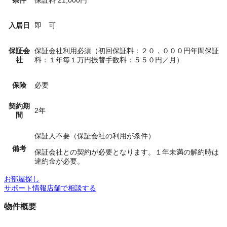
条件
保証料
21,000
円
入居日
即 可
保証会
保証会社利用必須（初回保証料：２０，０００円年間保証
社
料：１年毎１万円振替手数料：５５０円／月）
保険
必要
契約期
2年
間
保証人不要（保証会社の利用が条件）
備考
保証会社との契約が必要となります。１年未満の解約時は
違約金が必要。
お部屋探し
サポート情報
店舗で相談する
物件概要