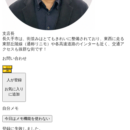
支店長
長久手市は、街並みはとてもきれいに整備されており、東西に走る
東部丘陵線（通称リニモ）や各高速道路のインターも近く、交通ア
クセスも抜群な街です！
お問い合わせ
フォーム
(最短1分)
電話
(無料通話)
人が登録
お気に入り
に追加
自分メモ
今日はメモ機能を使わない
登録に失敗しました。