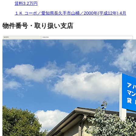
賃料
3.2万円
１Ｋ コーポ／愛知県長久手市山桶／2000年(平成12年) 4月
物件番号・取り扱い支店
物件番号
1700013-028