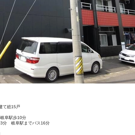
建て総15戸
岐阜駅歩10分
3分 岐阜駅までバス16分
目