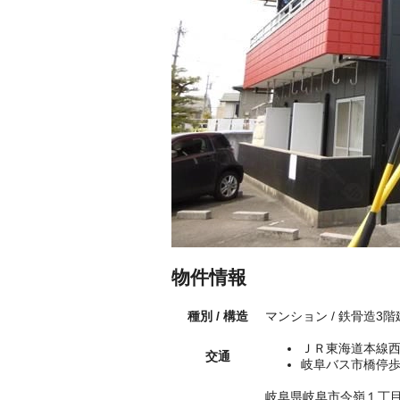
物件情報
種別 / 構造
マンション / 鉄骨造3階
ＪＲ東海道本線西
交通
岐阜バス市橋停歩
岐阜県岐阜市今嶺１丁