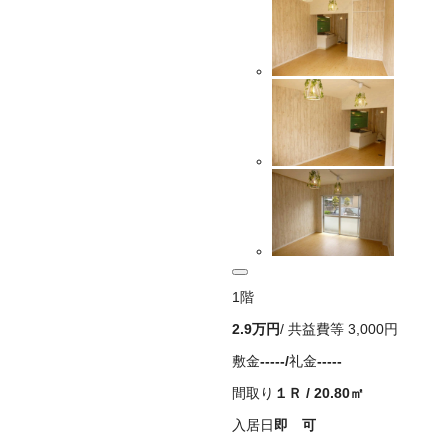
1
階
2.9万
円
/ 共益費等
3,000円
敷金
-----
/
礼金
-----
間取り
１Ｒ
/
20.80
㎡
入居日
即 可