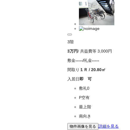
3
階
3万
円
/ 共益費等
3,000円
敷金
-----
/
礼金
-----
間取り
１Ｒ
/
20.80
㎡
入居日
即 可
敷礼0
P空有
最上階
南向き
詳細を見る
物件画像を見る