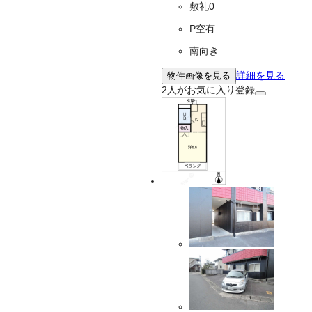
敷礼0
P空有
南向き
詳細を見る
物件画像を見る
2
人がお気に入り登録