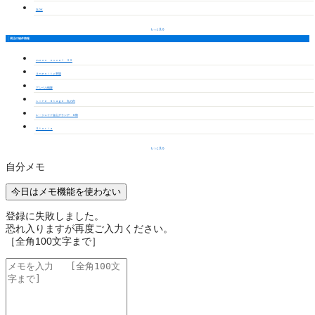
3LDK
もっと見る
周辺の物件情報
ｍｏｏｎ ｅｘｃｅｌ ２２
Ａｍｅｎｉｔｙ東陽
アシベル鶴舞
Ｌｉｆｅ Ｓｔａｇｅ 丸の内
レ・ジェイド金山グランデ ８階
Ｓｔｏｒｉａ
もっと見る
自分メモ
今日はメモ機能を使わない
登録に失敗しました。
恐れ入りますが再度ご入力ください。
［全角100文字まで］