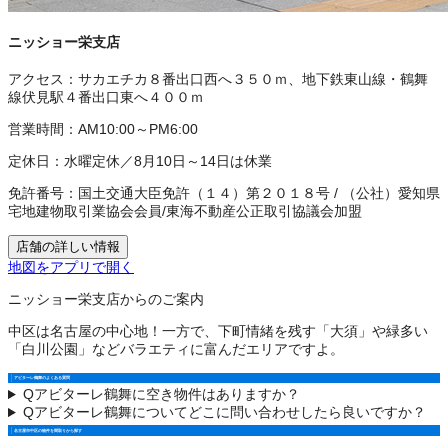
ニッショー栄支店
アクセス：
サカエチカ８番出口西へ３５０ｍ、地下鉄東山線・鶴舞
線伏見駅４番出口東へ４００ｍ
営業時間：
AM10:00～PM6:00
定休日：
水曜定休／8月10日～14日は休業
免許番号：
国土交通大臣免許（１４）第２０１８号
/
（公社）愛知県
宅地建物取引業協会会員
/
東海不動産公正取引協議会加盟
店舗の詳しい情報
地図をアプリで開く
ニッショー栄支店からのご案内
中区は名古屋の中心地！一方で、下町情緒を残す「大須」や緑多い
「白川公園」などバラエティに富んだエリアですよ。
アビターレ鶴舞のよくある質問
Q
アビターレ鶴舞に空き物件はありますか？
Q
アビターレ鶴舞についてどこに問い合わせしたら良いですか？
名古屋市中区の物件を間取りから探す