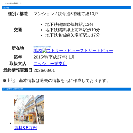
こちらの物件は現在満室です。
物件情報
種別 / 構造
マンション / 鉄骨造5階建て総10戸
地下鉄鶴舞線鶴舞駅歩3分
交通
地下鉄鶴舞線上前津駅歩10分
地下鉄名城線矢場町駅歩17分
所在地
愛知県名古屋市中区千代田３丁目
地図
ストリートビュー
築年
2015年(平成27年) 1月
取扱支店
ニッショー栄支店
最終情報更新日
2026/08/01
※上記、基本情報は過去の情報を元に作成しております。
その他の愛知県名古屋市中区の物件
賃料
8.5万円