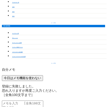
ワンルーム・1K
1LDK
2LDK
3LDK
もっと見る
周辺の物件情報
ユーステージ栄
Ｍｅｌｌｏｎ
サーティスリー上前津
プレサンス新栄デコール
プラウドタワー名古屋錦
プレサンスＳＡＫＡＥ白川公園
もっと見る
自分メモ
今日はメモ機能を使わない
登録に失敗しました。
恐れ入りますが再度ご入力ください。
［全角100文字まで］