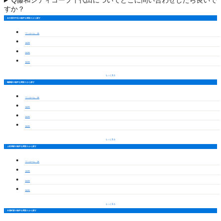
Q
藤和シティコープ千代田についてどこに問い合わせしたら良いで
すか？
名古屋市中区の物件を間取りから探す
ワンルーム・1K
1LDK
2LDK
3LDK
もっと見る
鶴舞駅の物件を間取りから探す
ワンルーム・1K
1LDK
2LDK
3LDK
もっと見る
上前津駅の物件を間取りから探す
ワンルーム・1K
1LDK
2LDK
3LDK
もっと見る
矢場町駅の物件を間取りから探す