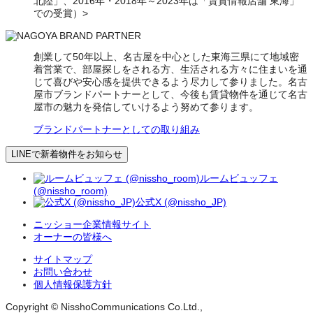
北陸」、2016年・2018年～2023年は「賃貸情報店舗 東海」
での受賞）>
創業して50年以上、名古屋を中心とした東海三県にて地域密
着営業で、部屋探しをされる方、生活される方々に住まいを通
じて喜びや安心感を提供できるよう尽力して参りました。名古
屋市ブランドパートナーとして、今後も賃貸物件を通じて名古
屋市の魅力を発信していけるよう努めて参ります。
ブランドパートナーとしての取り組み
LINEで新着物件をお知らせ
ルームビュッフェ
(@nissho_room)
公式X (@nissho_JP)
ニッショー企業情報サイト
オーナーの皆様へ
サイトマップ
お問い合わせ
個人情報保護方針
Copyright © NisshoCommunications Co.Ltd.,