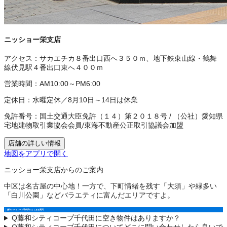
ニッショー栄支店
アクセス：
サカエチカ８番出口西へ３５０ｍ、地下鉄東山線・鶴舞
線伏見駅４番出口東へ４００ｍ
営業時間：
AM10:00～PM6:00
定休日：
水曜定休／8月10日～14日は休業
免許番号：
国土交通大臣免許（１４）第２０１８号
/
（公社）愛知県
宅地建物取引業協会会員
/
東海不動産公正取引協議会加盟
店舗の詳しい情報
地図をアプリで開く
ニッショー栄支店からのご案内
中区は名古屋の中心地！一方で、下町情緒を残す「大須」や緑多い
「白川公園」などバラエティに富んだエリアですよ。
藤和シティコープ千代田のよくある質問
Q
藤和シティコープ千代田に空き物件はありますか？