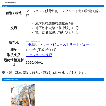
こちらの物件は現在満室です。
物件情報
マンション / 鉄骨鉄筋コンクリート造11階建て総20
種別 / 構造
戸
地下鉄鶴舞線鶴舞駅歩2分
交通
地下鉄名城線上前津駅歩10分
地下鉄名城線矢場町駅歩15分
所在地
愛知県名古屋市中区千代田２丁目
地図
ストリートビュー
築年
1992年(平成4年) 5月
取扱支店
ニッショー栄支店
最終情報更新
2026/06/01
日
※上記、基本情報は過去の情報を元に作成しております。
その他の愛知県名古屋市中区の物件