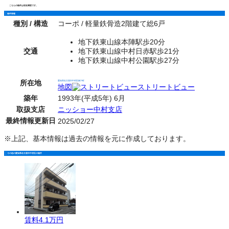
こちらの物件は現在満室です。
物件情報
種別 / 構造
コーポ / 軽量鉄骨造2階建て総6戸
地下鉄東山線本陣駅歩20分
交通
地下鉄東山線中村日赤駅歩21分
地下鉄東山線中村公園駅歩27分
所在地
愛知県名古屋市中村区橋下町
地図
ストリートビュー
築年
1993年(平成5年) 6月
取扱支店
ニッショー中村支店
最終情報更新日
2025/02/27
※上記、基本情報は過去の情報を元に作成しております。
その他の愛知県名古屋市中村区の物件
賃料
4.1万円