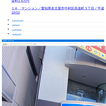
賃料
3.9万円
１Ｋ マンション／愛知県名古屋市中村区高道町３丁目／平成
10/10
名古屋市中村区周辺の物件
本陣駅周辺の物件
中村日赤駅周辺の物件
中村公園駅周辺の物件
物件番号・取り扱い支店
物件番号
1101796