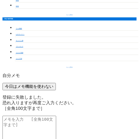
2LDK
3LDK
もっと見る
周辺の物件情報
コーポ亀島
ヒサゴハイツⅠ
サンメゾン穂
リラッサンテ
スクエア宿跡
メイツ千成
もっと見る
自分メモ
今日はメモ機能を使わない
登録に失敗しました。
恐れ入りますが再度ご入力ください。
［全角100文字まで］