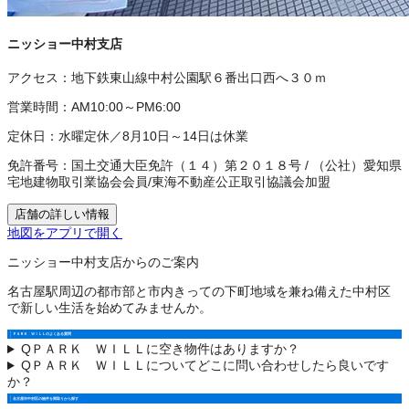
ニッショー中村支店
アクセス：
地下鉄東山線中村公園駅６番出口西へ３０ｍ
営業時間：
AM10:00～PM6:00
定休日：
水曜定休／8月10日～14日は休業
免許番号：
国土交通大臣免許（１４）第２０１８号
/
（公社）愛知県
宅地建物取引業協会会員
/
東海不動産公正取引協議会加盟
店舗の詳しい情報
地図をアプリで開く
ニッショー中村支店からのご案内
名古屋駅周辺の都市部と市内きっての下町地域を兼ね備えた中村区
で新しい生活を始めてみませんか。
ＰＡＲＫ ＷＩＬＬのよくある質問
Q
ＰＡＲＫ ＷＩＬＬに空き物件はありますか？
Q
ＰＡＲＫ ＷＩＬＬについてどこに問い合わせしたら良いです
か？
名古屋市中村区の物件を間取りから探す