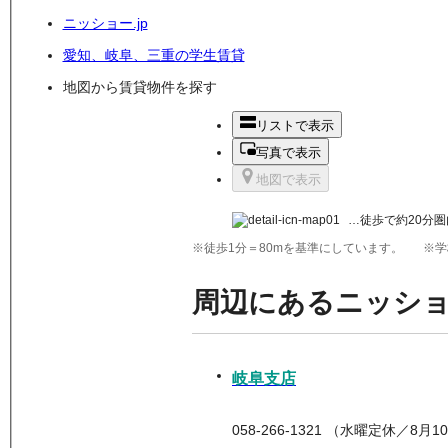
ニッショー.jp
愛知、岐阜、三重の学生賃貸
地図から賃貸物件を探す
リストで表示
写真で表示
地図で表示
…徒歩で約20分圏
※徒歩1分＝80mを基準にしています。
※学
周辺にあるニッシ
岐阜支店
058-266-1321 （水曜定休／8