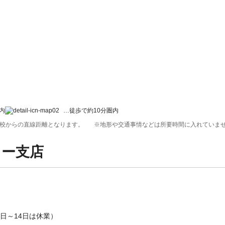
内
…徒歩で約10分圏内
校からの直線距離となります。
※地形や交通事情などは所要時間に入れていま
ョー支店
月10日～14日は休業）