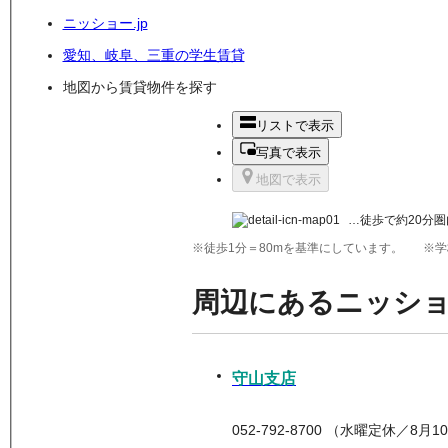
ニッショー.jp
愛知、岐阜、三重の学生賃貸
地図から賃貸物件を探す
リストで表示
写真で表示
地図で表示
…徒歩で約20分圏
※徒歩1分＝80mを基準にしています。
※学
周辺にあるニッシ
守山支店
052-792-8700 （水曜定休／8