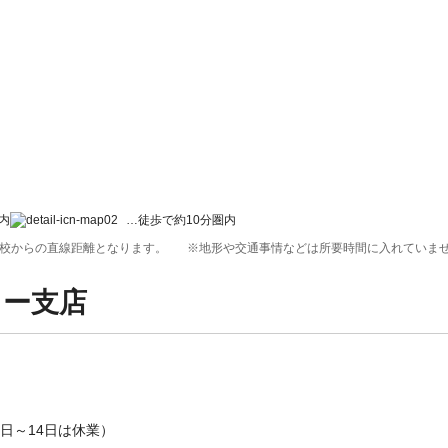
内
…徒歩で約10分圏内
校からの直線距離となります。
※地形や交通事情などは所要時間に入れていま
ョー支店
月10日～14日は休業）