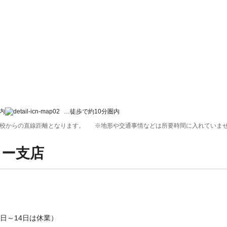
内
…徒歩で約10分圏内
校からの直線距離となります。
※地形や交通事情などは所要時間に入れていま
ョー支店
月10日～14日は休業）