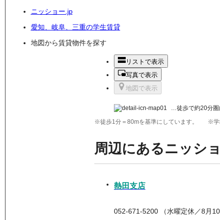
ニッショー.jp
愛知、岐阜、三重の学生賃貸
地図から賃貸物件を探す
リストで表示
写真で表示
地図で表示
…徒歩で約20分圏
※徒歩1分＝80mを基準にしています。
※学
周辺にあるニッシ
熱田支店
052-671-5200 （水曜定休／8