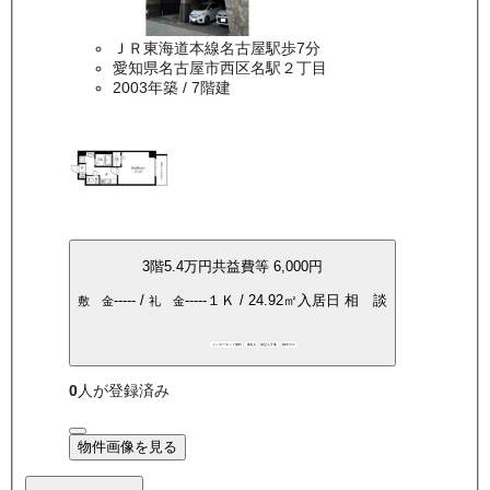
ＪＲ東海道本線名古屋駅歩7分
愛知県名古屋市西区名駅２丁目
2003年築
/ 7階建
3
階
5.4万
円
共益費等
6,000円
-----
/
-----
１Ｋ
/
24.92
㎡
入居日
相 談
敷 金
礼 金
インターネット無料
敷礼0
保証人不要
都市ガス
0
人が登録済み
物件画像を見る