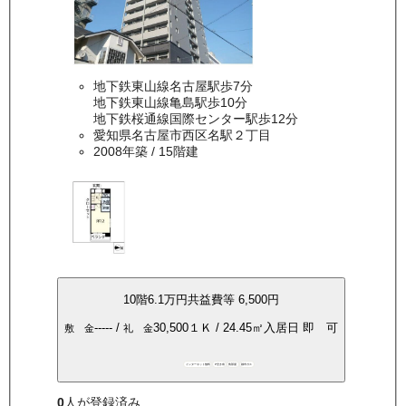
地下鉄東山線名古屋駅歩7分
地下鉄東山線亀島駅歩10分
地下鉄桜通線国際センター駅歩12分
愛知県名古屋市西区名駅２丁目
2008年築
/ 15階建
10
階
6.1万
円
共益費等
6,500円
-----
/
30,500
１Ｋ
/
24.45
㎡
入居日
即 可
敷 金
礼 金
インターネット無料
P空き有
角部屋
都市ガス
0
人が登録済み