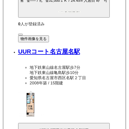
-----
/
31,000
１Ｋ
/
24.45
㎡
入居日
即 可
敷 金
礼 金
インターネット無料
P空き有
角部屋
都市ガス
0
人が登録済み
物件画像を見る
UURコート名古屋名駅
地下鉄東山線名古屋駅歩7分
地下鉄東山線亀島駅歩10分
愛知県名古屋市西区名駅２丁目
2008年築
/ 15階建