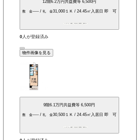
12
階
6.2万
円
共益費等
6,500円
-----
/
31,000
１Ｋ
/
24.45
㎡
入居日
即 可
敷 金
礼 金
インターネット無料
P空き有
角部屋
都市ガス
0
人が登録済み
物件画像を見る
9
階
6.1万
円
共益費等
6,500円
-----
/
30,500
１Ｋ
/
24.45
㎡
入居日
即 可
敷 金
礼 金
インターネット無料
P空き有
角部屋
都市ガス