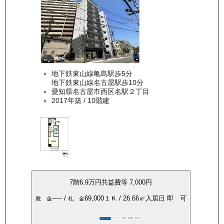
地下鉄東山線亀島駅歩5分
地下鉄東山線名古屋駅歩10分
愛知県名古屋市西区名駅２丁目
2017年築
/ 10階建
7
階
6.9万
円
共益費等
7,000円
-----
/
69,000
１Ｋ
/
26.66
㎡
入居日
即 可
敷 金
礼 金
インターネット無料
角部屋
都市ガス
360°パノラマ