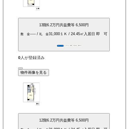
13
階
6.2万
円
共益費等
6,500円
-----
/
31,000
１Ｋ
/
24.45
㎡
入居日
即 可
敷 金
礼 金
インターネット無料
P空き有
都市ガス
360°パノラマ
0
人が登録済み
物件画像を見る
12
階
6.2万
円
共益費等
6,500円