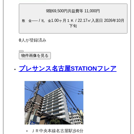
9
階
69,500
円
共益費等
11,000円
-----
/
1.00ヶ月
１Ｋ
/
22.17
㎡
入居日
2026年10月
敷 金
礼 金
下旬
0
人が登録済み
物件画像を見る
プレサンス名古屋STATIONフレア
ＪＲ中央本線名古屋駅歩6分