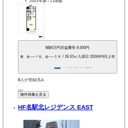
2001年築
/ 11階建
8
階
6万
円
共益費等
8,000円
-----
/
-----
１Ｋ
/
26.53
㎡
入居日
2026年9月上旬
敷 金
礼 金
インターネット無料
敷礼0
保証人不要
都市ガス
家具家電付帯可能
360°パノラマ
0
人が登録済み
物件画像を見る
HF名駅北レジデンス EAST