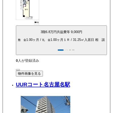
3
階
6.8万
円
共益費等
9,000円
1.00ヶ月
/
1.00ヶ月
１Ｒ
/
31.25
㎡
入居日
相 談
敷 金
礼 金
インターネット無料
角部屋
360°パノラマ
0
人が登録済み
物件画像を見る
UURコート名古屋名駅