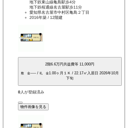
地下鉄東山線亀島駅歩4分
地下鉄桜通線名古屋駅歩11分
愛知県名古屋市中村区亀島２丁目
2016年築
/ 12階建
2
階
6.6万
円
共益費等
11,000円
-----
/
1.00ヶ月
１Ｋ
/
22.17
㎡
入居日
2026年10月
敷 金
礼 金
下旬
0
人が登録済み
物件画像を見る