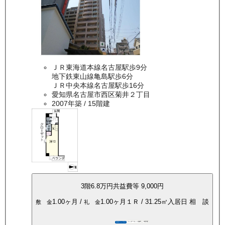
ＪＲ東海道本線名古屋駅歩9分
地下鉄東山線亀島駅歩6分
ＪＲ中央本線名古屋駅歩16分
愛知県名古屋市西区菊井２丁目
2007年築
/ 15階建
3
階
6.8万
円
共益費等
9,000円
1.00ヶ月
/
1.00ヶ月
１Ｒ
/
31.25
㎡
入居日
相 談
敷 金
礼 金
インターネット無料
角部屋
360°パノラマ