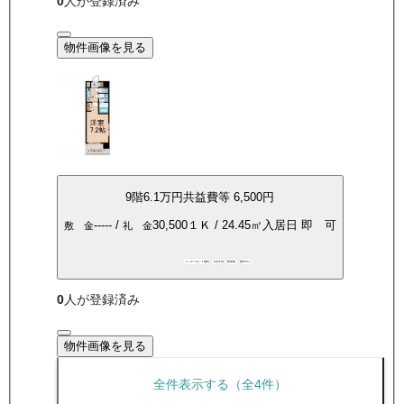
0
人が登録済み
物件画像を見る
9
階
6.1万
円
共益費等
6,500円
-----
/
30,500
１Ｋ
/
24.45
㎡
入居日
即 可
敷 金
礼 金
インターネット無料
P空き有
角部屋
都市ガス
0
人が登録済み
物件画像を見る
全件表示する（全
4
件）