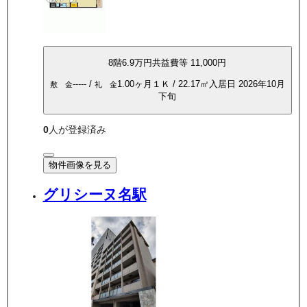
8
階
6.9万
円
共益費等
11,000円
-----
/
1.00ヶ月
１Ｋ
/
22.17
㎡
入居日
2026年10月
敷 金
礼 金
下旬
0
人が登録済み
物件画像を見る
グリシーヌ名駅