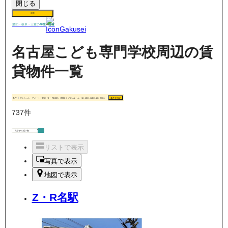
閉じる
保存
賃貸
愛知・岐阜・三重の
学生
名古屋こども専門学校周辺の賃
貸物件一覧
条件
マンション・アパート / 家賃（0 〜 70,000） / 間取り（ワンルーム・1K, 1DK, 1LDK, 2K, 2DK）
条件を指定
737
件
リストで表示
写真で表示
地図で表示
Z・R名駅