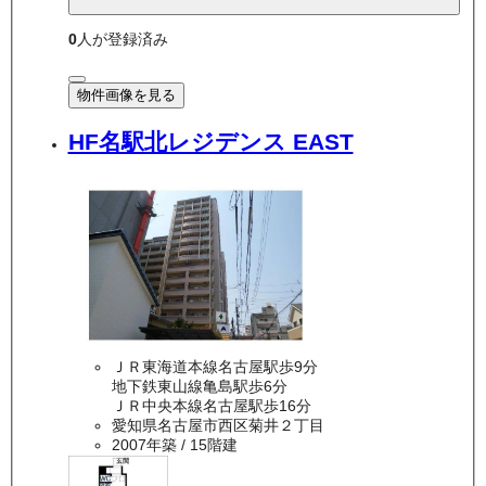
0
人が登録済み
物件画像を見る
HF名駅北レジデンス EAST
ＪＲ東海道本線名古屋駅歩9分
地下鉄東山線亀島駅歩6分
ＪＲ中央本線名古屋駅歩16分
愛知県名古屋市西区菊井２丁目
2007年築
/ 15階建