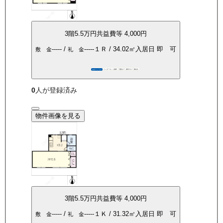
3
階
5.5万
円
共益費等
4,000円
-----
/
-----
１Ｒ
/
34.02
㎡
入居日
即 可
敷 金
礼 金
インターネット無料
敷礼0
都市ガス
南向き
360°パノラマ
0
人が登録済み
物件画像を見る
3
階
5.5万
円
共益費等
4,000円
-----
/
-----
１Ｋ
/
31.32
㎡
入居日
即 可
敷 金
礼 金