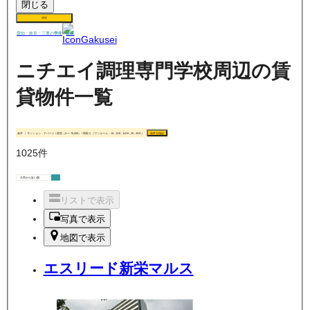
閉じる
保存
賃貸
愛知・岐阜・三重の
学生
ニチエイ調理専門学校周辺の賃
貸物件一覧
条件
マンション・アパート / 家賃（0 〜 70,000） / 間取り（ワンルーム・1K, 1DK, 1LDK, 2K, 2DK）
条件を指定
1025
件
リストで表示
写真で表示
地図で表示
エスリード新栄マルス