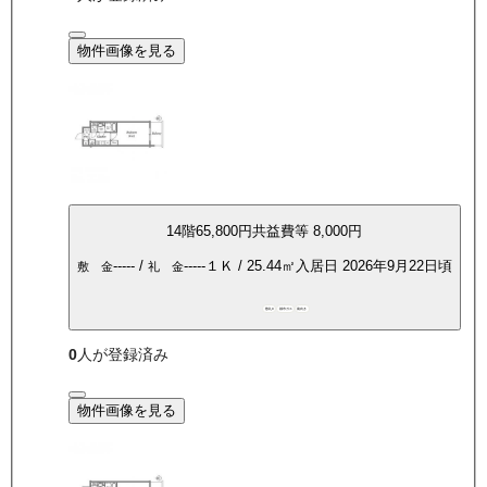
物件画像を見る
14
階
65,800
円
共益費等
8,000円
-----
/
-----
１Ｋ
/
25.44
㎡
入居日
2026年9月22日頃
敷 金
礼 金
敷礼0
都市ガス
南向き
0
人が登録済み
物件画像を見る