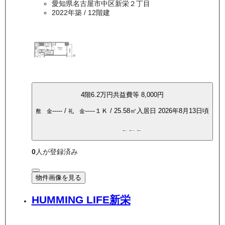
愛知県名古屋市中区新栄２丁目
2022年築
/ 12階建
4
階
6.2万
円
共益費等
8,000円
-----
/
-----
１Ｋ
/
25.58
㎡
入居日
2026年8月13日頃
敷 金
礼 金
敷礼0
都市ガス
南向き
0
人が登録済み
物件画像を見る
HUMMING LIFE新栄