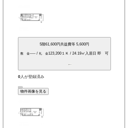
5
階
61,600
円
共益費等
5,600円
-----
/
123,200
１Ｋ
/
24.19
㎡
入居日
即 可
敷 金
礼 金
都市ガス
0
人が登録済み
物件画像を見る