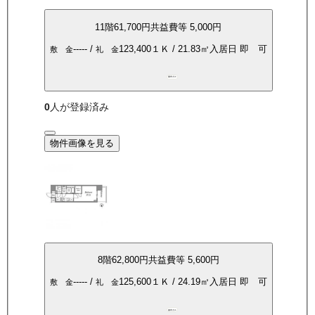
11
階
61,700
円
共益費等
5,000円
-----
/
123,400
１Ｋ
/
21.83
㎡
入居日
即 可
敷 金
礼 金
都市ガス
0
人が登録済み
物件画像を見る
8
階
62,800
円
共益費等
5,600円
-----
/
125,600
１Ｋ
/
24.19
㎡
入居日
即 可
敷 金
礼 金
都市ガス