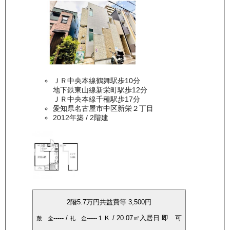
ＪＲ中央本線鶴舞駅歩10分
地下鉄東山線新栄町駅歩12分
ＪＲ中央本線千種駅歩17分
愛知県名古屋市中区新栄２丁目
2012年築
/ 2階建
2
階
5.7万
円
共益費等
3,500円
-----
/
-----
１Ｋ
/
20.07
㎡
入居日
即 可
敷 金
礼 金