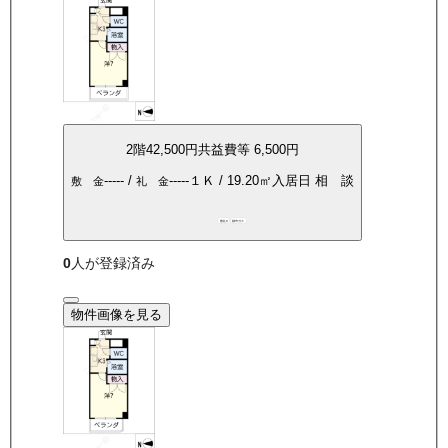
2
階
42,500
円
共益費等
6,500円
-----
/
-----
１Ｋ
/
19.20
㎡
入居日
相 談
敷 金
礼 金
敷礼0
都市ガス
0
人が登録済み
物件画像を見る