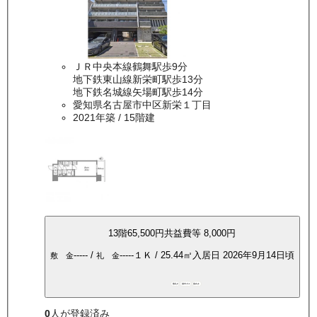
ＪＲ中央本線鶴舞駅歩9分
地下鉄東山線新栄町駅歩13分
地下鉄名城線矢場町駅歩14分
愛知県名古屋市中区新栄１丁目
2021年築
/ 15階建
13
階
65,500
円
共益費等
8,000円
-----
/
-----
１Ｋ
/
25.44
㎡
入居日
2026年9月14日頃
敷 金
礼 金
敷礼0
都市ガス
南向き
0
人が登録済み