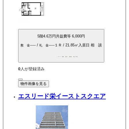
5
階
4.6万
円
共益費等
6,000円
-----
/
-----
１Ｒ
/
21.85
㎡
入居日
相 談
敷 金
礼 金
インターネット無料
敷礼0
角部屋
保証人不要
0
人が登録済み
物件画像を見る
エスリード栄イーストスクエア