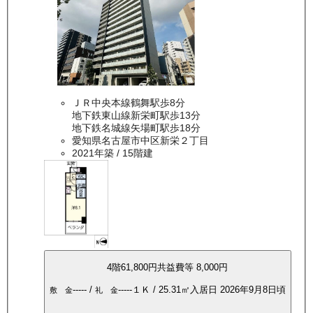
ＪＲ中央本線鶴舞駅歩8分
地下鉄東山線新栄町駅歩13分
地下鉄名城線矢場町駅歩18分
愛知県名古屋市中区新栄２丁目
2021年築
/ 15階建
4
階
61,800
円
共益費等
8,000円
-----
/
-----
１Ｋ
/
25.31
㎡
入居日
2026年9月8日頃
敷 金
礼 金