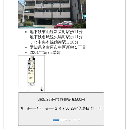
地下鉄東山線新栄町駅歩11分
地下鉄名城線矢場町駅歩11分
ＪＲ中央本線鶴舞駅歩10分
愛知県名古屋市中区新栄１丁目
2001年築
/ 5階建
3
階
5.2万
円
共益費等
6,500円
-----
/
-----
２Ｋ
/
30.29
㎡
入居日
即 可
敷 金
礼 金
インターネット無料
敷礼0
都市ガス
南向き
360°パノラマ