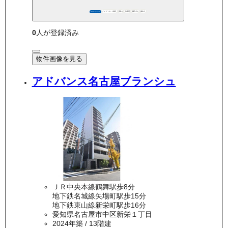
インターネット無料
敷礼0
角部屋
都市ガス
南向き
360°パノラマ
0
人が登録済み
物件画像を見る
アドバンス名古屋ブランシュ
ＪＲ中央本線鶴舞駅歩8分
地下鉄名城線矢場町駅歩15分
地下鉄東山線新栄町駅歩16分
愛知県名古屋市中区新栄１丁目
2024年築
/ 13階建