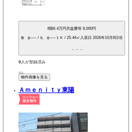
8
階
6.4万
円
共益費等
8,000円
-----
/
-----
１Ｋ
/
25.44
㎡
入居日
2026年10月8日頃
敷 金
礼 金
敷礼0
都市ガス
南向き
0
人が登録済み
物件画像を見る
Ａｍｅｎｉｔｙ東陽