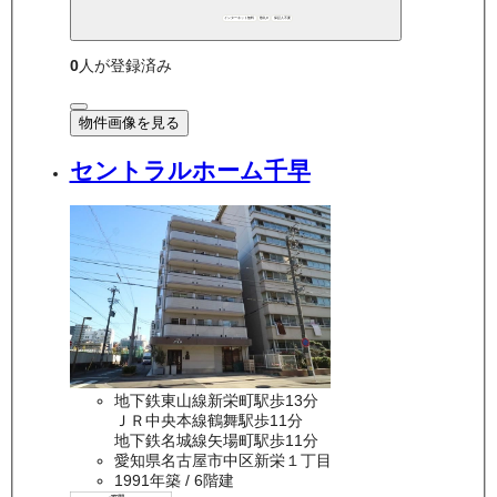
インターネット無料
敷礼0
保証人不要
0
人が登録済み
物件画像を見る
セントラルホーム千早
地下鉄東山線新栄町駅歩13分
ＪＲ中央本線鶴舞駅歩11分
地下鉄名城線矢場町駅歩11分
愛知県名古屋市中区新栄１丁目
1991年築
/ 6階建