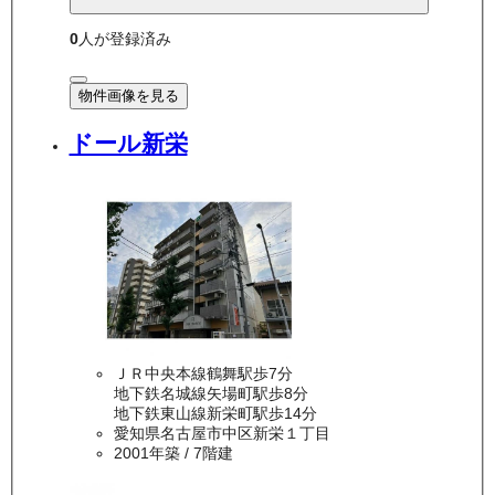
0
人が登録済み
物件画像を見る
ドール新栄
ＪＲ中央本線鶴舞駅歩7分
地下鉄名城線矢場町駅歩8分
地下鉄東山線新栄町駅歩14分
愛知県名古屋市中区新栄１丁目
2001年築
/ 7階建