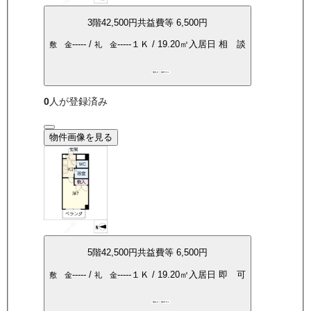
3
階
42,500
円
共益費等
6,500円
-----
/
-----
１Ｋ
/
19.20
㎡
入居日
相 談
敷 金
礼 金
敷礼0
都市ガス
0
人が登録済み
物件画像を見る
5
階
42,500
円
共益費等
6,500円
-----
/
-----
１Ｋ
/
19.20
㎡
入居日
即 可
敷 金
礼 金
敷礼0
都市ガス