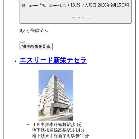
-----
/
-----
１Ｋ
/
18.39
㎡
入居日
2026年9月15日頃
敷 金
礼 金
インターネット無料
敷礼0
デザイナーズ
0
人が登録済み
物件画像を見る
エスリード新栄テセラ
ＪＲ中央本線鶴舞駅歩8分
地下鉄桜通線高岳駅歩14分
地下鉄東山線新栄町駅歩12分