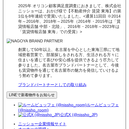
2025年 オリコン顧客満足度調査におきまして、株式会社
ニッショーは、おかげ様で【不動産仲介 賃貸 東海】の第
1位を8年連続で受賞いたしました。<通算11回目 ※2014
年～2016年、2018年～2025年（2014年・2015年は「賃
貸情報店舗 中部・北陸」、2016年・2018年～2023年は
「賃貸情報店舗 東海」での受賞）>
創業して50年以上、名古屋を中心とした東海三県にて地
域密着営業で、部屋探しをされる方、生活される方々に
住まいを通じて喜びや安心感を提供できるよう尽力して
参りました。名古屋市ブランドパートナーとして、今後
も賃貸物件を通じて名古屋市の魅力を発信していけるよ
う努めて参ります。
ブランドパートナーとしての取り組み
LINEで新着物件をお知らせ
ルームビュッフェ
(@nissho_room)
公式X (@nissho_JP)
ニッショー企業情報サイト
オーナーの皆様へ