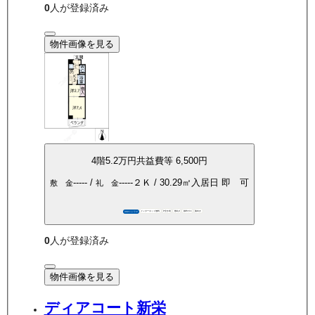
0
人が登録済み
物件画像を見る
4
階
5.2万
円
共益費等
6,500円
-----
/
-----
２Ｋ
/
30.29
㎡
入居日
即 可
敷 金
礼 金
インターネット無料
P空き有
敷礼0
都市ガス
南向き
360°パノラマ
0
人が登録済み
物件画像を見る
ディアコート新栄