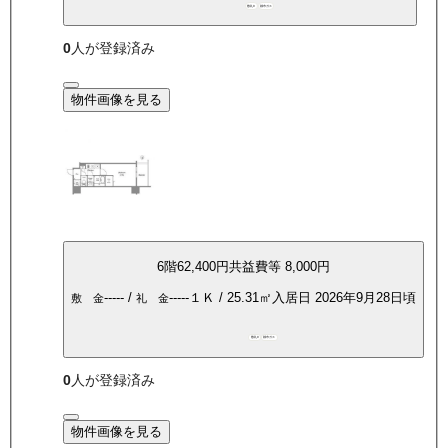
敷礼0
都市ガス
0
人が登録済み
物件画像を見る
6
階
62,400
円
共益費等
8,000円
-----
/
-----
１Ｋ
/
25.31
㎡
入居日
2026年9月28日頃
敷 金
礼 金
敷礼0
都市ガス
0
人が登録済み
物件画像を見る