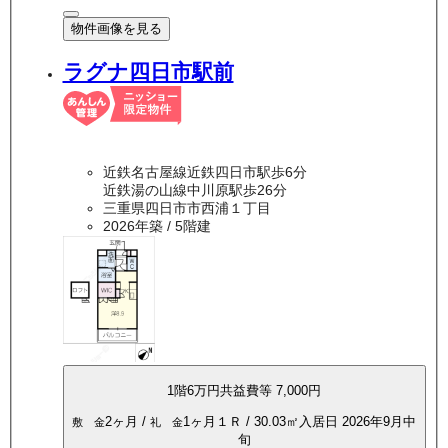
物件画像を見る
ラグナ四日市駅前
近鉄名古屋線近鉄四日市駅歩6分
近鉄湯の山線中川原駅歩26分
三重県四日市市西浦１丁目
2026年築
/ 5階建
1
階
6万
円
共益費等
7,000円
2ヶ月
/
1ヶ月
１Ｒ
/
30.03
㎡
入居日
2026年9月中
敷 金
礼 金
旬