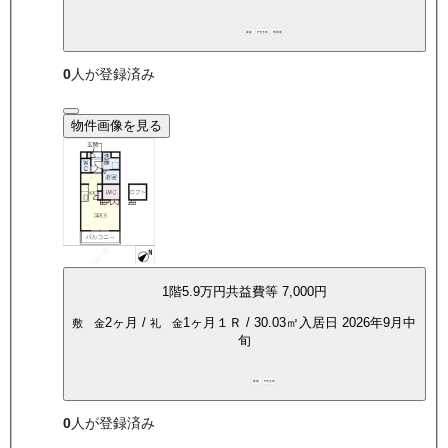
新築
P空き有
角部屋
0
人が登録済み
物件画像を見る
1
階
5.9万
円
共益費等
7,000円
2ヶ月
/
1ヶ月
１Ｒ
/
30.03
㎡
入居日
2026年9月中
敷 金
礼 金
旬
新築
P空き有
0
人が登録済み