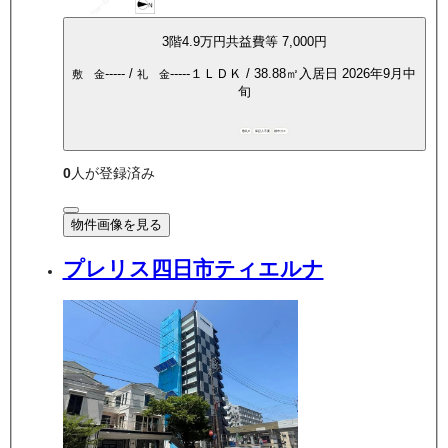
3
階
4.9万
円
共益費等
7,000円
-----
/
-----
１ＬＤＫ
/
38.88
㎡
入居日
2026年9月中
敷 金
礼 金
旬
敷礼0
保証人不要
都市ガス
0
人が登録済み
物件画像を見る
プレリス四日市ティエルナ