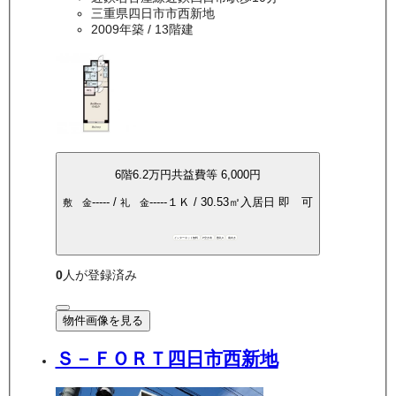
三重県四日市市西新地
2009年築
/ 13階建
6
階
6.2万
円
共益費等
6,000円
-----
/
-----
１Ｋ
/
30.53
㎡
入居日
即 可
敷 金
礼 金
インターネット無料
P空き有
敷礼0
南向き
0
人が登録済み
物件画像を見る
Ｓ－ＦＯＲＴ四日市西新地