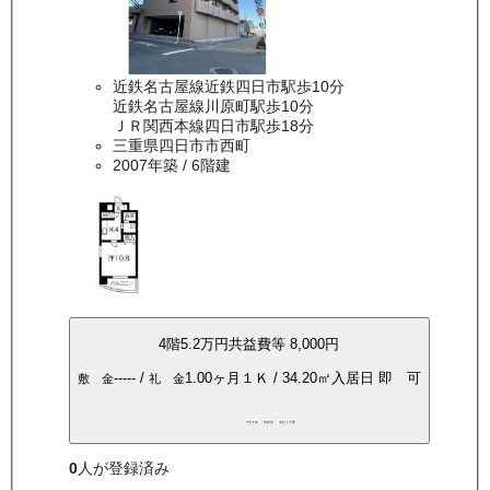
近鉄名古屋線近鉄四日市駅歩10分
近鉄名古屋線川原町駅歩10分
ＪＲ関西本線四日市駅歩18分
三重県四日市市西町
2007年築
/ 6階建
4
階
5.2万
円
共益費等
8,000円
-----
/
1.00ヶ月
１Ｋ
/
34.20
㎡
入居日
即 可
敷 金
礼 金
P空き有
角部屋
保証人不要
0
人が登録済み