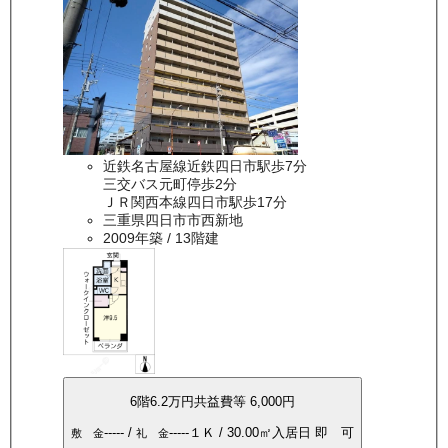
近鉄名古屋線近鉄四日市駅歩7分
三交バス元町停歩2分
ＪＲ関西本線四日市駅歩17分
三重県四日市市西新地
2009年築
/ 13階建
6
階
6.2万
円
共益費等
6,000円
-----
/
-----
１Ｋ
/
30.00
㎡
入居日
即 可
敷 金
礼 金