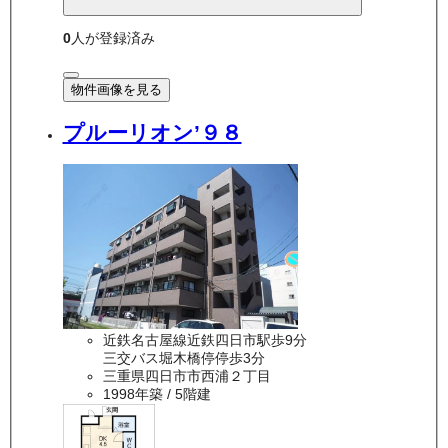
0
人が登録済み
物件画像を見る
プルーリオン’９８
近鉄名古屋線近鉄四日市駅歩9分
三交バス堀木橋停停歩3分
三重県四日市市西浦２丁目
1998年築
/ 5階建