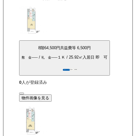
8
階
64,500
円
共益費等
6,500円
-----
/
-----
１Ｋ
/
25.92
㎡
入居日
即 可
敷 金
礼 金
敷礼0
角部屋
360°パノラマ
0
人が登録済み
物件画像を見る