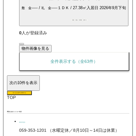
-----
/
-----
１ＤＫ
/
27.38
㎡
入居日
2026年9月下旬
敷 金
礼 金
新築
敷礼0
角部屋
都市ガス
0
人が登録済み
物件画像を見る
全件表示する（全
63
件）
次の10件を表示
絞り込み条件を変更する
TOP
周辺にあるニッショー支店
四日市支店
059-353-1201 （水曜定休／8月10日～14日は休業）