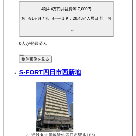
4
階
4.4万
円
共益費等
7,000円
1ヶ月
/
-----
１Ｋ
/
28.43
㎡
入居日
即 可
敷 金
礼 金
南向き
0
人が登録済み
物件画像を見る
S-FORT四日市西新地
近鉄名古屋線近鉄四日市駅歩10分