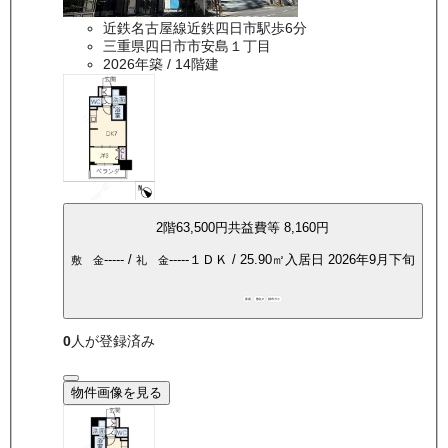
近鉄名古屋線近鉄四日市駅歩6分
三重県四日市市安島１丁目
2026年築
/ 14階建
2
階
63,500
円
共益費等
8,160円
-----
/
-----
１ＤＫ
/
25.90
㎡
入居日
2026年9月下旬
敷 金
礼 金
新築
敷礼0
都市ガス
0
人が登録済み
物件画像を見る