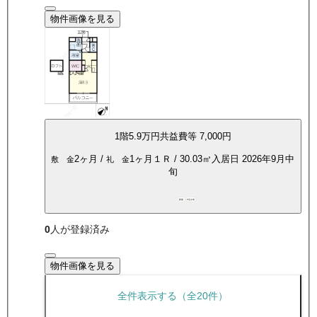
物件画像を見る
1
階
5.9万
円
共益費等
7,000円
2ヶ月
/
1ヶ月
１Ｒ
/
30.03
㎡
入居日
2026年9月中
敷 金
礼 金
旬
新築
P空き有
0
人が登録済み
物件画像を見る
全件表示する（全
20
件）