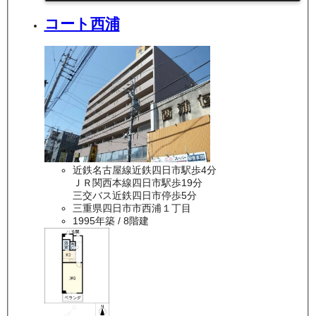
コート西浦
近鉄名古屋線近鉄四日市駅歩4分
ＪＲ関西本線四日市駅歩19分
三交バス近鉄四日市停歩5分
三重県四日市市西浦１丁目
1995年築
/ 8階建