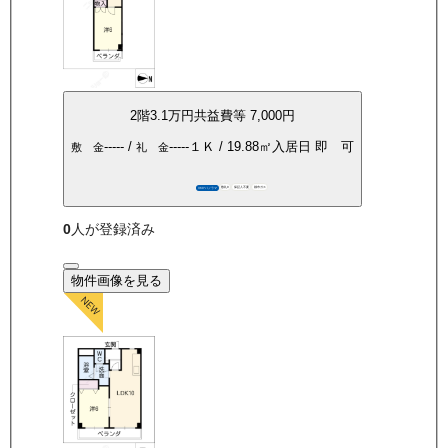
2
階
3.1万
円
共益費等
7,000円
-----
/
-----
１Ｋ
/
19.88
㎡
入居日
即 可
敷 金
礼 金
敷礼0
保証人不要
都市ガス
360°パノラマ
0
人が登録済み
物件画像を見る