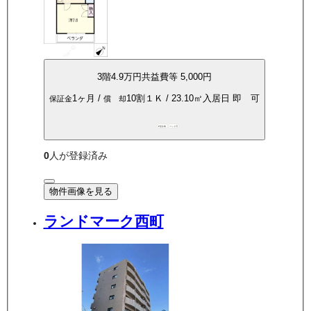
3
階
4.9万
円
共益費等
5,000円
1ヶ月
/
10割
１Ｋ
/
23.10
㎡
入居日
即 可
保証金
償 却
P空き有
ペット可
0
人が登録済み
物件画像を見る
ランドマーク西町