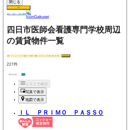
閉じる
保存
賃貸
愛知・岐阜・三重の
学生
四日市医師会看護専門学校周辺
の賃貸物件一覧
条件
マンション・アパート / 家賃（0 〜 70,000） / 間取り（ワンルーム・1K, 1DK, 1LDK, 2K, 2DK）
条件を指定
227
件
リストで表示
写真で表示
地図で表示
ＩＬ ＰＲＩＭＯ ＰＡＳＳＯ