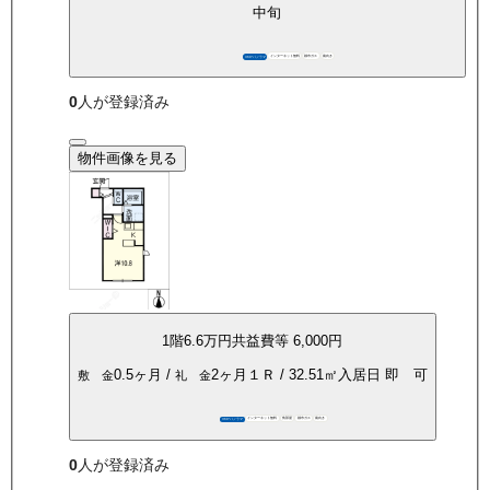
中旬
インターネット無料
都市ガス
南向き
360°パノラマ
0
人が登録済み
物件画像を見る
1
階
6.6万
円
共益費等
6,000円
0.5ヶ月
/
2ヶ月
１Ｒ
/
32.51
㎡
入居日
即 可
敷 金
礼 金
インターネット無料
角部屋
都市ガス
南向き
360°パノラマ
0
人が登録済み