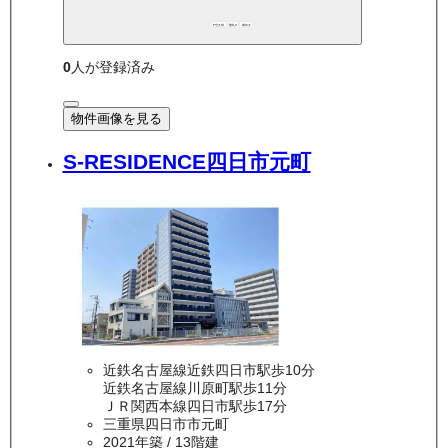
P空き有
敷礼0
南向き
0
人が登録済み
物件画像を見る
S-RESIDENCE四日市元町
近鉄名古屋線近鉄四日市駅歩10分
近鉄名古屋線川原町駅歩11分
ＪＲ関西本線四日市駅歩17分
三重県四日市市元町
2021年築
/ 13階建