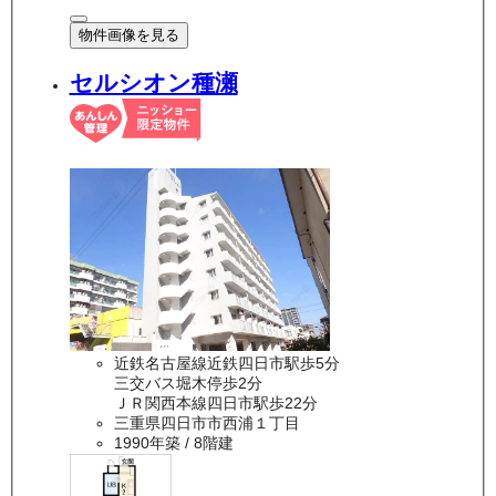
物件画像を見る
セルシオン種瀬
近鉄名古屋線近鉄四日市駅歩5分
三交バス堀木停歩2分
ＪＲ関西本線四日市駅歩22分
三重県四日市市西浦１丁目
1990年築
/ 8階建