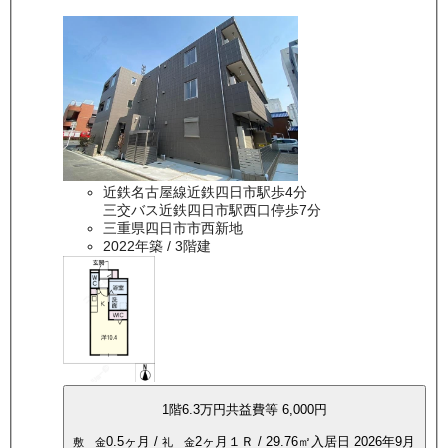
近鉄名古屋線近鉄四日市駅歩4分
三交バス近鉄四日市駅西口停歩7分
三重県四日市市西新地
2022年築
/ 3階建
1
階
6.3万
円
共益費等
6,000円
0.5ヶ月
/
2ヶ月
１Ｒ
/
29.76
㎡
入居日
2026年9月
敷 金
礼 金