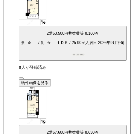
2
階
63,500
円
共益費等
8,160円
-----
/
-----
１ＤＫ
/
25.90
㎡
入居日
2026年9月下旬
敷 金
礼 金
新築
敷礼0
都市ガス
0
人が登録済み
物件画像を見る
2
階
67,600
円
共益費等
8,630円