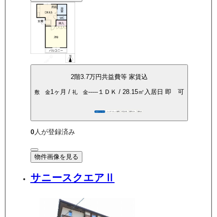
2
階
3.7万
円
共益費等
家賃込
1ヶ月
/
-----
１ＤＫ
/
28.15
㎡
入居日
即 可
敷 金
礼 金
インターネット無料
P空き有
都市ガス
南向き
360°パノラマ
0
人が登録済み
物件画像を見る
サニースクエアⅡ