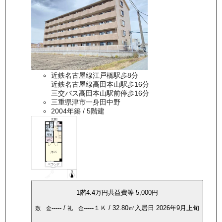
近鉄名古屋線江戸橋駅歩8分
近鉄名古屋線高田本山駅歩16分
三交バス高田本山駅前停歩16分
三重県津市一身田中野
2004年築
/ 5階建
1
階
4.4万
円
共益費等
5,000円
-----
/
-----
１Ｋ
/
32.80
㎡
入居日
2026年9月上旬
敷 金
礼 金