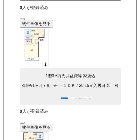
0
人が登録済み
物件画像を見る
1
階
3.6万
円
共益費等
家賃込
1ヶ月
/
-----
１ＤＫ
/
28.15
㎡
入居日
即 可
保証金
礼 金
インターネット無料
P空き有
都市ガス
南向き
360°パノラマ
0
人が登録済み
物件画像を見る