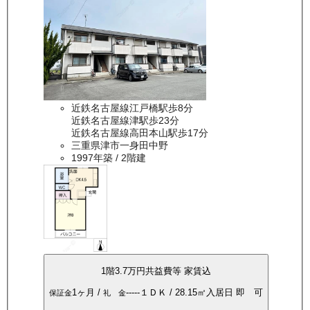
近鉄名古屋線江戸橋駅歩8分
近鉄名古屋線津駅歩23分
近鉄名古屋線高田本山駅歩17分
三重県津市一身田中野
1997年築
/ 2階建
1
階
3.7万
円
共益費等
家賃込
1ヶ月
/
-----
１ＤＫ
/
28.15
㎡
入居日
即 可
保証金
礼 金