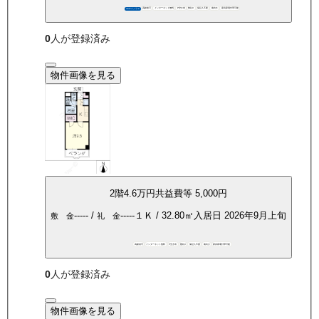
高齢者可
インターネット無料
P空き有
敷礼0
保証人不要
南向き
家具家電付帯可能
360°パノラマ
0
人が登録済み
物件画像を見る
2
階
4.6万
円
共益費等
5,000円
-----
/
-----
１Ｋ
/
32.80
㎡
入居日
2026年9月上旬
敷 金
礼 金
高齢者可
インターネット無料
P空き有
敷礼0
保証人不要
南向き
家具家電付帯可能
0
人が登録済み
物件画像を見る