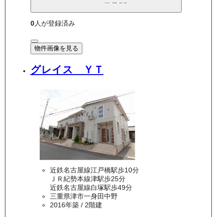
P空き有
角部屋
保証人不要
0
人が登録済み
物件画像を見る
グレイス ＹＴ
近鉄名古屋線江戸橋駅歩10分
ＪＲ紀勢本線津駅歩25分
近鉄名古屋線白塚駅歩49分
三重県津市一身田中野
2016年築
/ 2階建