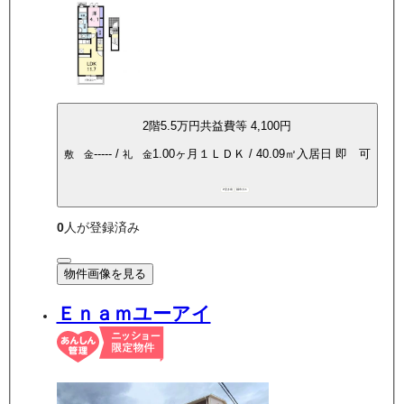
2
階
5.5万
円
共益費等
4,100円
-----
/
1.00ヶ月
１ＬＤＫ
/
40.09
㎡
入居日
即 可
敷 金
礼 金
P空き有
都市ガス
0
人が登録済み
物件画像を見る
Ｅｎａｍユーアイ