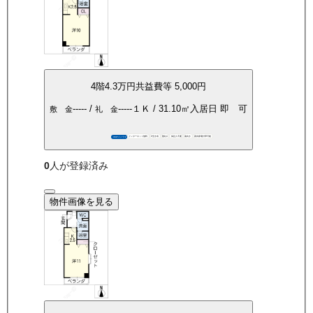
4
階
4.3万
円
共益費等
5,000円
-----
/
-----
１Ｋ
/
31.10
㎡
入居日
即 可
敷 金
礼 金
インターネット無料
P空き有
敷礼0
保証人不要
南向き
家具家電付帯可能
360°パノラマ
0
人が登録済み
物件画像を見る