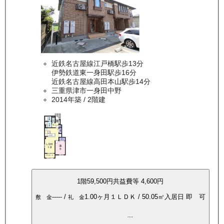
近鉄名古屋線江戸橋駅歩13分
伊勢鉄道東一身田駅歩16分
近鉄名古屋線高田本山駅歩14分
三重県津市一身田中野
2014年築
/ 2階建
1
階
59,500
円
共益費等
4,600円
-----
/
1.00ヶ月
１ＬＤＫ
/
50.05
㎡
入居日
即 可
敷 金
礼 金
P空き有