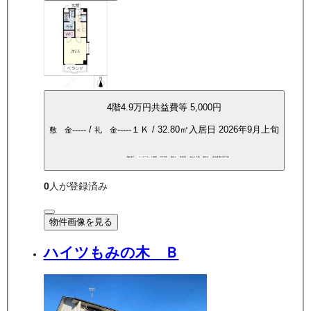
4
階
4.9万
円
共益費等
5,000円
-----
/
-----
１Ｋ
/
32.80
㎡
入居日
2026年9月上旬
敷 金
礼 金
高齢者可
インターネット無料
P空き有
敷礼0
角部屋
保証人不要
南向き
家具家電付帯可能
0
人が登録済み
物件画像を見る
ハイツもみの木 Ｂ