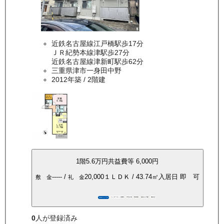
近鉄名古屋線江戸橋駅歩17分
ＪＲ紀勢本線津駅歩27分
近鉄名古屋線津新町駅歩62分
三重県津市一身田中野
2012年築
/ 2階建
1
階
5.6万
円
共益費等
6,000円
-----
/
20,000
１ＬＤＫ
/
43.74
㎡
入居日
即 可
敷 金
礼 金
インターネット無料
P空き有
角部屋
保証人不要
南向き
360°パノラマ
0
人が登録済み