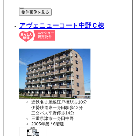
物件画像を見る
アヴェニューコート中野Ｃ棟
近鉄名古屋線江戸橋駅歩10分
伊勢鉄道東一身田駅歩13分
三交バス平野停歩14分
三重県津市一身田中野
2005年築
/ 6階建