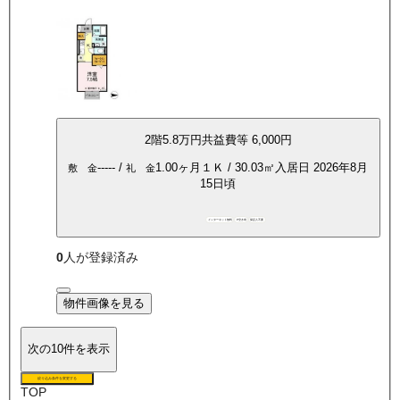
2
階
5.8万
円
共益費等
6,000円
-----
/
1.00ヶ月
１Ｋ
/
30.03
㎡
入居日
2026年8月
敷 金
礼 金
15日頃
インターネット無料
P空き有
保証人不要
0
人が登録済み
物件画像を見る
次の10件を表示
絞り込み条件を変更する
TOP