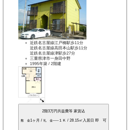
近鉄名古屋線江戸橋駅歩11分
近鉄名古屋線高田本山駅歩11分
近鉄名古屋線津駅歩27分
三重県津市一身田中野
1995年築
/ 2階建
2
階
3万
円
共益費等
家賃込
1ヶ月
/
-----
１Ｋ
/
28.15
㎡
入居日
即 可
敷 金
礼 金