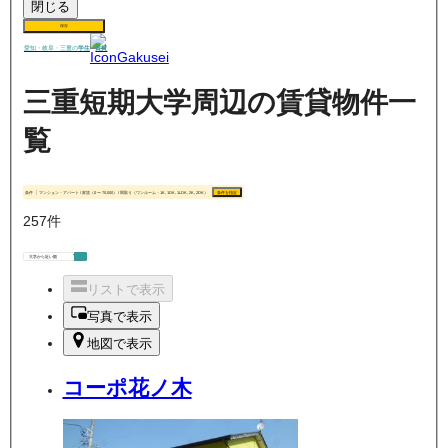
閉じる
保存
賃貸
愛知・岐阜・三重の
学生
三重短期大学周辺の賃貸物件一
覧
条件
マンション・アパート / 家賃（0 〜 70,000） / 間取り（ワンルーム・1K, 1DK, 1LDK, 2K, 2DK）
条件を指定
257
件
リストで表示
写真で表示
地図で表示
コーポ花ノ木