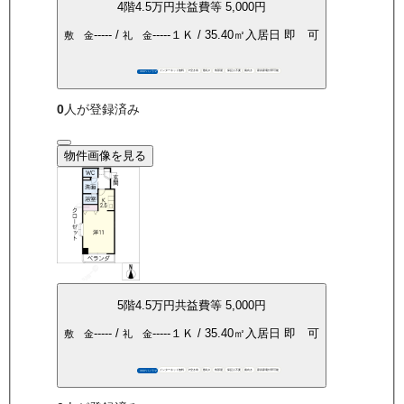
4
階
4.5万
円
共益費等
5,000円
-----
/
-----
１Ｋ
/
35.40
㎡
入居日
即 可
敷 金
礼 金
インターネット無料
P空き有
敷礼0
角部屋
保証人不要
南向き
家具家電付帯可能
360°パノラマ
0
人が登録済み
物件画像を見る
5
階
4.5万
円
共益費等
5,000円
-----
/
-----
１Ｋ
/
35.40
㎡
入居日
即 可
敷 金
礼 金
インターネット無料
P空き有
敷礼0
角部屋
保証人不要
南向き
家具家電付帯可能
360°パノラマ