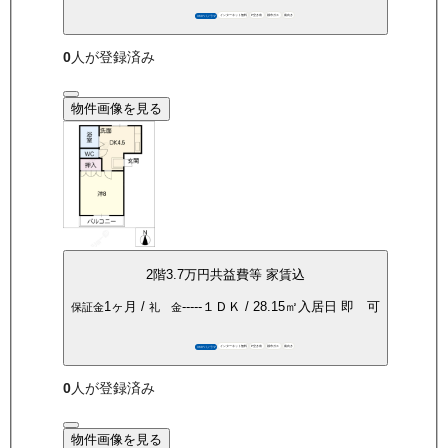
インターネット無料
P空き有
都市ガス
南向き
360°パノラマ
0
人が登録済み
物件画像を見る
2
階
3.7万
円
共益費等
家賃込
1ヶ月
/
-----
１ＤＫ
/
28.15
㎡
入居日
即 可
保証金
礼 金
インターネット無料
P空き有
都市ガス
南向き
360°パノラマ
0
人が登録済み
物件画像を見る