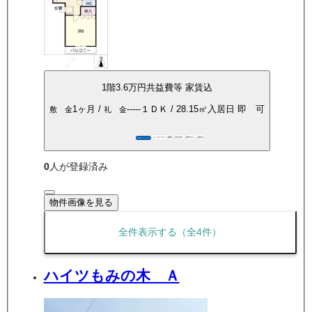
1
階
3.6万
円
共益費等
家賃込
1ヶ月
/
-----
１ＤＫ
/
28.15
㎡
入居日
即 可
敷 金
礼 金
インターネット無料
P空き有
都市ガス
南向き
360°パノラマ
0
人が登録済み
物件画像を見る
全件表示する（全
4
件）
ハイツもみの木 Ａ