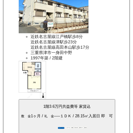
近鉄名古屋線江戸橋駅歩8分
近鉄名古屋線津駅歩23分
近鉄名古屋線高田本山駅歩17分
三重県津市一身田中野
1997年築
/ 2階建
1
階
3.6万
円
共益費等
家賃込
1ヶ月
/
-----
１ＤＫ
/
28.15
㎡
入居日
即 可
敷 金
礼 金
インターネット無料
P空き有
都市ガス
南向き
360°パノラマ