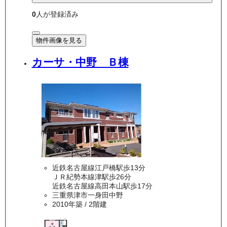
0
人が登録済み
物件画像を見る
カーサ・中野 Ｂ棟
近鉄名古屋線江戸橋駅歩13分
ＪＲ紀勢本線津駅歩26分
近鉄名古屋線高田本山駅歩17分
三重県津市一身田中野
2010年築
/ 2階建