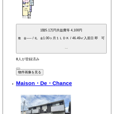
1
階
5.1万
円
共益費等
4,100円
-----
/
1.00ヶ月
１ＬＤＫ
/
46.49
㎡
入居日
即 可
敷 金
礼 金
P空き有
0
人が登録済み
物件画像を見る
Maison・De・Chance