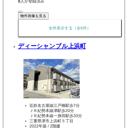
0
人が登録済み
物件画像を見る
全件表示する（全
6
件）
ディーシャンブル上浜町
近鉄名古屋線江戸橋駅歩7分
ＪＲ紀勢本線津駅歩20分
ＪＲ紀勢本線一身田駅歩33分
三重県津市上浜町５丁目
2022年築
/ 2階建