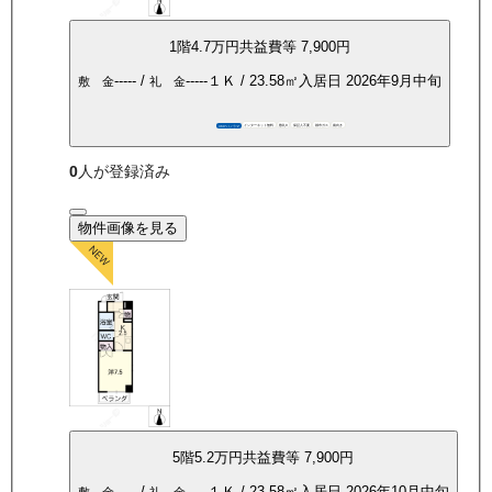
1
階
4.7万
円
共益費等
7,900円
-----
/
-----
１Ｋ
/
23.58
㎡
入居日
2026年9月中旬
敷 金
礼 金
インターネット無料
敷礼0
保証人不要
都市ガス
南向き
360°パノラマ
0
人が登録済み
物件画像を見る
5
階
5.2万
円
共益費等
7,900円
-----
/
-----
１Ｋ
/
23.58
㎡
入居日
2026年10月中旬