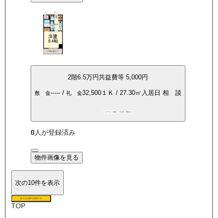
2
階
6.5万
円
共益費等
5,000円
-----
/
32,500
１Ｋ
/
27.30
㎡
入居日
相 談
敷 金
礼 金
インターネット無料
P空き有
都市ガス
0
人が登録済み
物件画像を見る
次の10件を表示
絞り込み条件を変更する
TOP