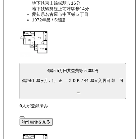
地下鉄東山線栄駅歩16分
地下鉄鶴舞線上前津駅歩14分
愛知県名古屋市中区栄５丁目
1972年築
/ 5階建
4
階
5.5万
円
共益費等
5,000円
1.00ヶ月
/
-----
２ＤＫ
/
44.00
㎡
入居日
即 可
保証金
礼 金
都市ガス
0
人が登録済み
物件画像を見る