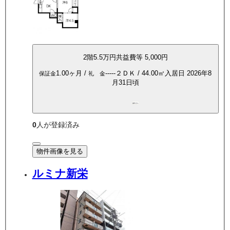
2
階
5.5万
円
共益費等
5,000円
1.00ヶ月
/
-----
２ＤＫ
/
44.00
㎡
入居日
2026年8
保証金
礼 金
月31日頃
都市ガス
0
人が登録済み
物件画像を見る
ルミナ新栄