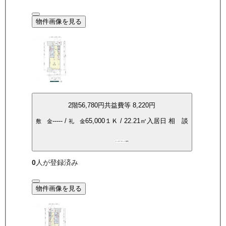
物件画像を見る
2
階
56,780
円
共益費等
8,220円
-----
/
65,000
１Ｋ
/
22.21
㎡
入居日
相 談
敷 金
礼 金
インターネット無料
0
人が登録済み
物件画像を見る