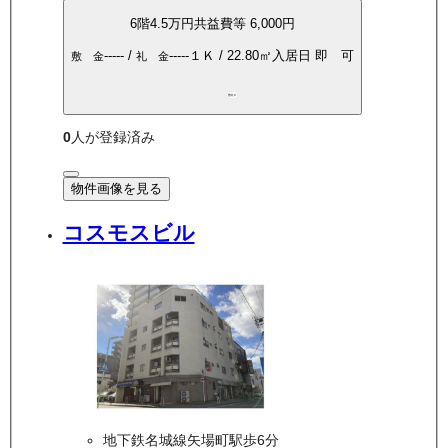
6
階
4.5万
円
共益費等
6,000円
-----
/
-----
１Ｋ
/
22.80
㎡
入居日
即 可
敷 金
礼 金
敷礼0
0
人が登録済み
物件画像を見る
コスモスビル
地下鉄名城線矢場町駅歩6分