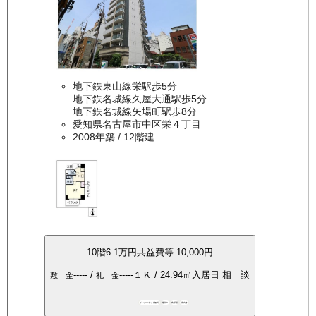
地下鉄東山線栄駅歩5分
地下鉄名城線久屋大通駅歩5分
地下鉄名城線矢場町駅歩8分
愛知県名古屋市中区栄４丁目
2008年築
/ 12階建
10
階
6.1万
円
共益費等
10,000円
-----
/
-----
１Ｋ
/
24.94
㎡
入居日
相 談
敷 金
礼 金
インターネット無料
敷礼0
角部屋
南向き