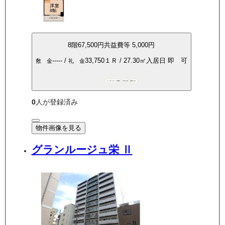
8
階
67,500
円
共益費等
5,000円
-----
/
33,750
１Ｒ
/
27.30
㎡
入居日
即 可
敷 金
礼 金
インターネット無料
P空き有
都市ガス
0
人が登録済み
物件画像を見る
グランルージュ栄 Ⅱ