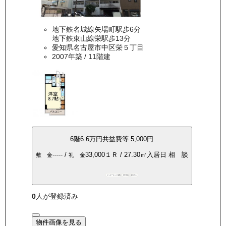
地下鉄名城線矢場町駅歩6分
地下鉄東山線栄駅歩13分
愛知県名古屋市中区栄５丁目
2007年築
/ 11階建
6
階
6.6万
円
共益費等
5,000円
-----
/
33,000
１Ｒ
/
27.30
㎡
入居日
相 談
敷 金
礼 金
インターネット無料
P空き有
都市ガス
0
人が登録済み
物件画像を見る