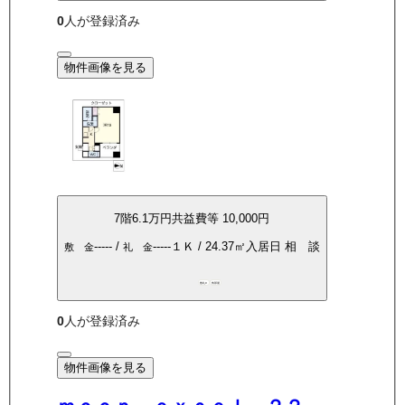
0
人が登録済み
物件画像を見る
7
階
6.1万
円
共益費等
10,000円
-----
/
-----
１Ｋ
/
24.37
㎡
入居日
相 談
敷 金
礼 金
敷礼0
角部屋
0
人が登録済み
物件画像を見る