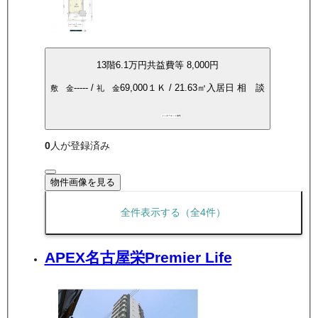
13
階
6.1万
円
共益費等
8,000円
-----
/
69,000
１Ｋ
/
21.63
㎡
入居日
相 談
敷 金
礼 金
インターネット無料
0
人が登録済み
物件画像を見る
全件表示する（全
4
件）
APEX名古屋栄Premier Life