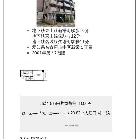
地下鉄東山線新栄町駅歩10分
地下鉄東山線栄駅歩12分
地下鉄名城線矢場町駅歩11分
愛知県名古屋市中区新栄１丁目
2001年築
/ 7階建
3
階
4.5万
円
共益費等
8,000円
-----
/
-----
１Ｋ
/
20.82
㎡
入居日
相 談
敷 金
礼 金
敷礼0
保証人不要
都市ガス
0
人が登録済み