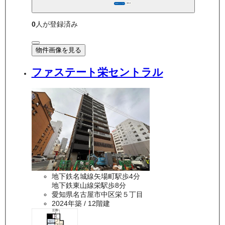
南向き
360°パノラマ
0
人が登録済み
物件画像を見る
ファステート栄セントラル
地下鉄名城線矢場町駅歩4分
地下鉄東山線栄駅歩8分
愛知県名古屋市中区栄５丁目
2024年築
/ 12階建