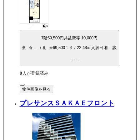
7
階
59,500
円
共益費等
10,000円
-----
/
69,500
１Ｋ
/
22.48
㎡
入居日
相 談
敷 金
礼 金
P空き有
都市ガス
0
人が登録済み
物件画像を見る
プレサンスＳＡＫＡＥフロント