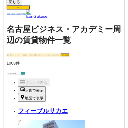
閉じる
保存
賃貸
愛知・岐阜・三重の
学生
名古屋ビジネス・アカデミー周
辺の賃貸物件一覧
条件
マンション・アパート / 家賃（0 〜 70,000） / 間取り（ワンルーム・1K, 1DK, 1LDK, 2K, 2DK）
条件を指定
1009
件
リストで表示
写真で表示
地図で表示
フィーブルサカエ