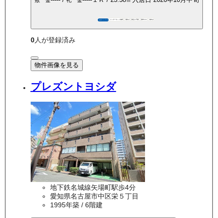
敷 金
礼 金
インターネット無料
敷礼0
保証人不要
都市ガス
南向き
360°パノラマ
0
人が登録済み
物件画像を見る
プレズントヨシダ
地下鉄名城線矢場町駅歩4分
愛知県名古屋市中区栄５丁目
1995年築
/ 6階建