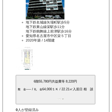
地下鉄名城線矢場町駅歩5分
地下鉄東山線栄駅歩11分
地下鉄鶴舞線上前津駅歩16分
愛知県名古屋市中区栄５丁目
2020年築
/ 14階建
6
階
55,780
円
共益費等
8,220円
-----
/
64,000
１Ｋ
/
22.21
㎡
入居日
相 談
敷 金
礼 金
インターネット無料
0
人が登録済み