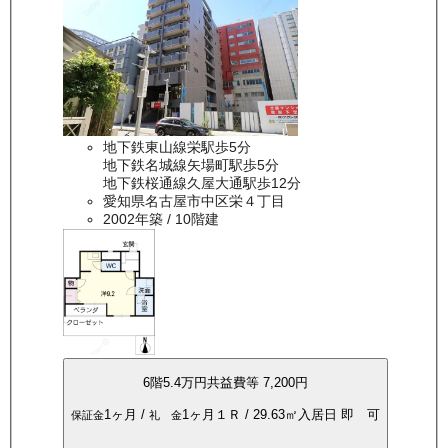
地下鉄東山線栄駅歩5分
地下鉄名城線矢場町駅歩5分
地下鉄桜通線久屋大通駅歩12分
愛知県名古屋市中区栄４丁目
2002年築
/ 10階建
6
階
5.4万
円
共益費等
7,200円
1ヶ月
/
1ヶ月
１Ｒ
/
29.63
㎡
入居日
即 可
保証金
礼 金