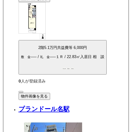
2
階
5.1万
円
共益費等
6,000円
-----
/
-----
１Ｒ
/
22.83
㎡
入居日
相 談
敷 金
礼 金
P空き有
敷礼0
南向き
0
人が登録済み
物件画像を見る
プランドール名駅