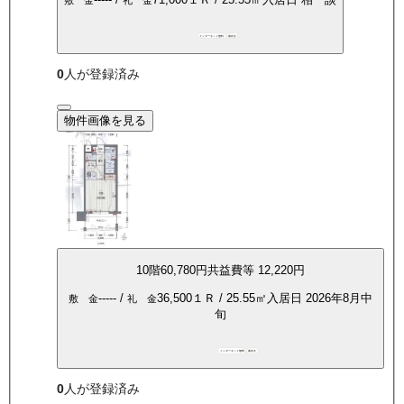
敷 金
礼 金
インターネット無料
南向き
0
人が登録済み
物件画像を見る
10
階
60,780
円
共益費等
12,220円
-----
/
36,500
１Ｒ
/
25.55
㎡
入居日
2026年8月中
敷 金
礼 金
旬
インターネット無料
南向き
0
人が登録済み