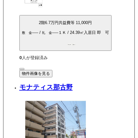
2
階
6.7万
円
共益費等
11,000円
-----
/
-----
１Ｋ
/
24.39
㎡
入居日
即 可
敷 金
礼 金
P空き有
敷礼0
0
人が登録済み
物件画像を見る
モナティス那古野