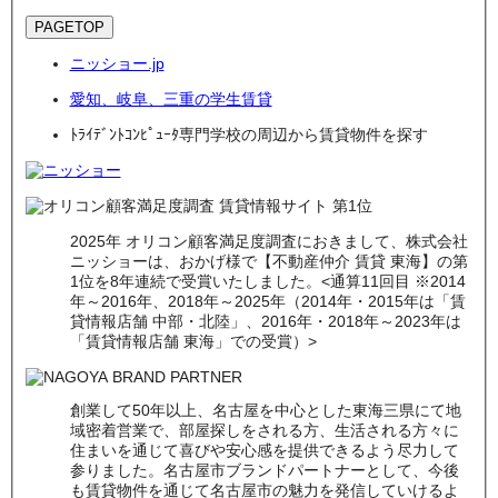
PAGETOP
ニッショー.jp
愛知、岐阜、三重の学生賃貸
ﾄﾗｲﾃﾞﾝﾄｺﾝﾋﾟｭｰﾀ専門学校の周辺から賃貸物件を探す
2025年 オリコン顧客満足度調査におきまして、株式会社
ニッショーは、おかげ様で【不動産仲介 賃貸 東海】の第
1位を8年連続で受賞いたしました。<通算11回目 ※2014
年～2016年、2018年～2025年（2014年・2015年は「賃
貸情報店舗 中部・北陸」、2016年・2018年～2023年は
「賃貸情報店舗 東海」での受賞）>
創業して50年以上、名古屋を中心とした東海三県にて地
域密着営業で、部屋探しをされる方、生活される方々に
住まいを通じて喜びや安心感を提供できるよう尽力して
参りました。名古屋市ブランドパートナーとして、今後
も賃貸物件を通じて名古屋市の魅力を発信していけるよ