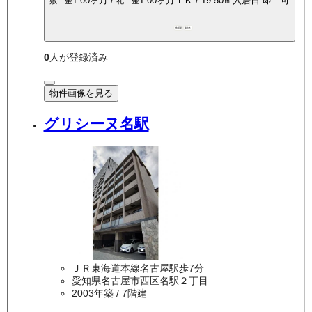
1.00ヶ月
/
1.00ヶ月
１Ｋ
/
19.50
㎡
入居日
即 可
敷 金
礼 金
角部屋
南向き
0
人が登録済み
物件画像を見る
グリシーヌ名駅
ＪＲ東海道本線名古屋駅歩7分
愛知県名古屋市西区名駅２丁目
2003年築
/ 7階建