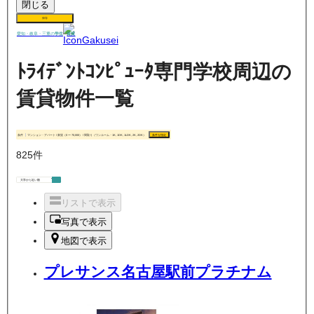
閉じる
保存
賃貸
愛知・岐阜・三重の
学生
ﾄﾗｲﾃﾞﾝﾄｺﾝﾋﾟｭｰﾀ専門学校周辺の
賃貸物件一覧
条件
マンション・アパート / 家賃（0 〜 70,000） / 間取り（ワンルーム・1K, 1DK, 1LDK, 2K, 2DK）
条件を指定
825
件
リストで表示
写真で表示
地図で表示
プレサンス名古屋駅前プラチナム