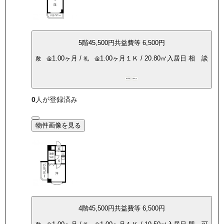
5
階
45,500
円
共益費等
6,500円
1.00ヶ月
/
1.00ヶ月
１Ｋ
/
20.80
㎡
入居日
相 談
敷 金
礼 金
角部屋
南向き
0
人が登録済み
物件画像を見る
4
階
45,500
円
共益費等
6,500円