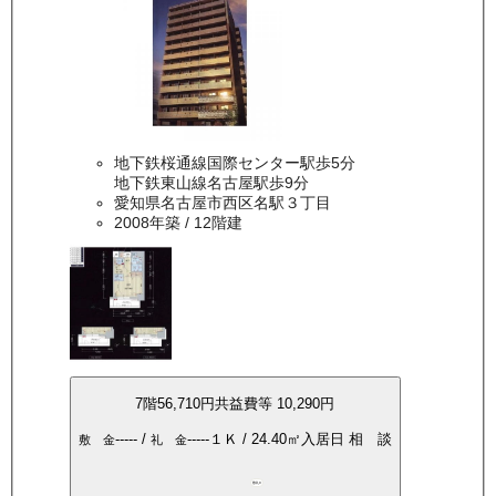
地下鉄桜通線国際センター駅歩5分
地下鉄東山線名古屋駅歩9分
愛知県名古屋市西区名駅３丁目
2008年築
/ 12階建
7
階
56,710
円
共益費等
10,290円
-----
/
-----
１Ｋ
/
24.40
㎡
入居日
相 談
敷 金
礼 金
敷礼0