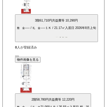
3
階
61,710
円
共益費等
10,290円
-----
/
-----
１Ｋ
/
21.17
㎡
入居日
2026年8月上旬
敷 金
礼 金
インターネット無料
敷礼0
南向き
0
人が登録済み
物件画像を見る
2
階
58,780
円
共益費等
12,220円
-----
/
71,000
１Ｒ
/
25.55
㎡
入居日
相 談