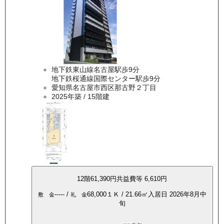
地下鉄東山線名古屋駅歩9分
地下鉄桜通線国際センター駅歩9分
愛知県名古屋市西区那古野２丁目
2025年築
/ 15階建
12
階
61,390
円
共益費等
6,610円
-----
/
68,000
１Ｋ
/
21.66
㎡
入居日
2026年8月中
敷 金
礼 金
旬
インターネット無料
南向き