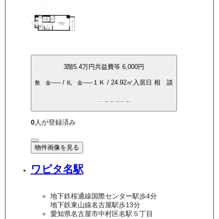
3
階
5.4万
円
共益費等
6,000円
-----
/
-----
１Ｋ
/
24.92
㎡
入居日
相 談
敷 金
礼 金
インターネット無料
敷礼0
保証人不要
都市ガス
0
人が登録済み
物件画像を見る
ワピタ名駅
地下鉄桜通線国際センター駅歩4分
地下鉄東山線名古屋駅歩13分
愛知県名古屋市中村区名駅５丁目