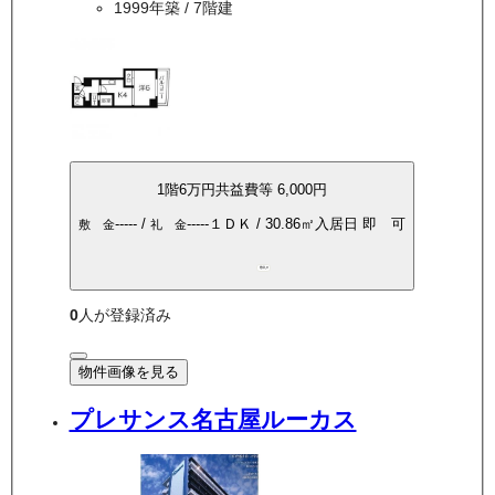
1999年築
/ 7階建
1
階
6万
円
共益費等
6,000円
-----
/
-----
１ＤＫ
/
30.86
㎡
入居日
即 可
敷 金
礼 金
敷礼0
0
人が登録済み
物件画像を見る
プレサンス名古屋ルーカス