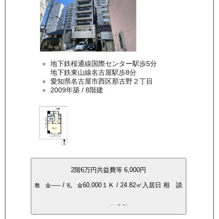
地下鉄桜通線国際センター駅歩5分
地下鉄東山線名古屋駅歩8分
愛知県名古屋市西区那古野２丁目
2009年築
/ 8階建
2
階
6万
円
共益費等
6,000円
-----
/
60,000
１Ｋ
/
24.82
㎡
入居日
相 談
敷 金
礼 金
インターネット無料
都市ガス