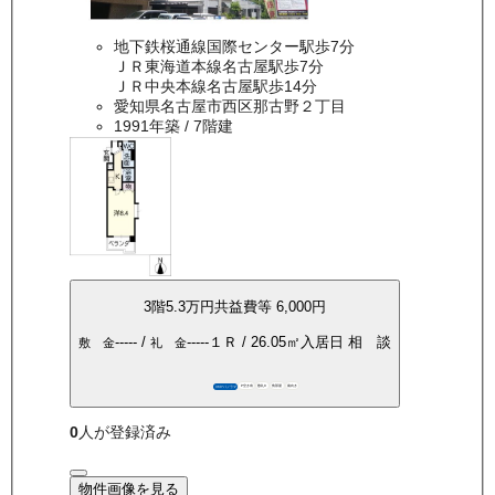
地下鉄桜通線国際センター駅歩7分
ＪＲ東海道本線名古屋駅歩7分
ＪＲ中央本線名古屋駅歩14分
愛知県名古屋市西区那古野２丁目
1991年築
/ 7階建
3
階
5.3万
円
共益費等
6,000円
-----
/
-----
１Ｒ
/
26.05
㎡
入居日
相 談
敷 金
礼 金
P空き有
敷礼0
角部屋
南向き
360°パノラマ
0
人が登録済み
物件画像を見る