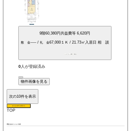
9
階
60,380
円
共益費等
6,620円
-----
/
67,000
１Ｋ
/
21.73
㎡
入居日
相 談
敷 金
礼 金
インターネット無料
南向き
0
人が登録済み
物件画像を見る
次の10件を表示
絞り込み条件を変更する
TOP
周辺にあるニッショー支店