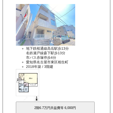
地下鉄桜通線高岳駅歩13分
名鉄瀬戸線森下駅歩13分
市バス赤塚停歩4分
愛知県名古屋市東区相生町
2018年築
/ 3階建
2
階
6.7万
円
共益費等
6,000円