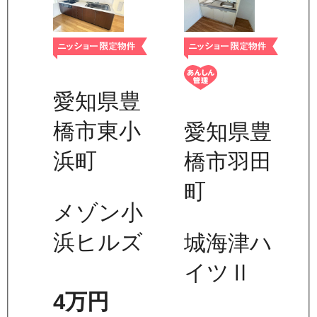
愛知県豊
橋市東小
愛知県豊
浜町
橋市羽田
町
メゾン小
浜ヒルズ
城海津ハ
イツⅡ
4万
円