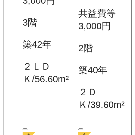
3,000
円
共益費等
3
階
3,000
円
築42年
2
階
２ＬＤ
築40年
Ｋ
/
56.60
m²
２Ｄ
Ｋ
/
39.60
m²