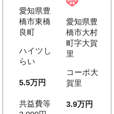
愛知県豊
橋市東橋
愛知県豊
良町
橋市大村
町字大賀
ハイツし
里
らい
コーポ大
5.5万
円
賀里
共益費等
3.9万
円