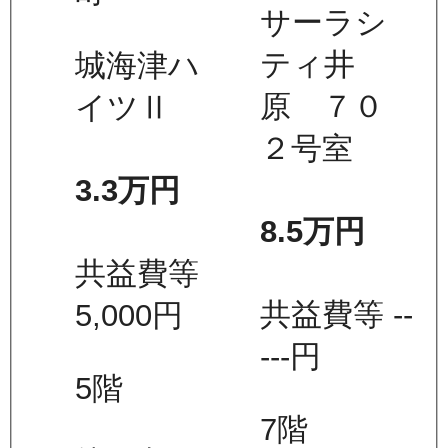
サーラシ
ティ井
城海津ハ
原 ７０
イツⅡ
２号室
3.3万
円
8.5万
円
共益費等
共益費等
--
5,000
円
---
円
5
階
7
階