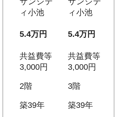
サンシテ
サンシテ
ィ小池
ィ小池
5.4万
円
5.4万
円
共益費等
共益費等
3,000
円
3,000
円
2
階
3
階
築39年
築39年