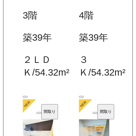
3
階
4
階
築39年
築39年
２ＬＤ
３
Ｋ
/
54.32
m²
Ｋ
/
54.32
m²
間取り
間取り