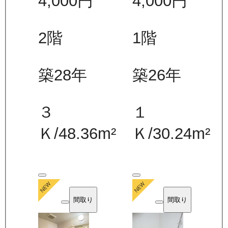
4,000
円
4,000
円
2
階
1
階
築28年
築26年
３
１
Ｋ
/
48.36
m²
Ｋ
/
30.24
m²
間取り
間取り