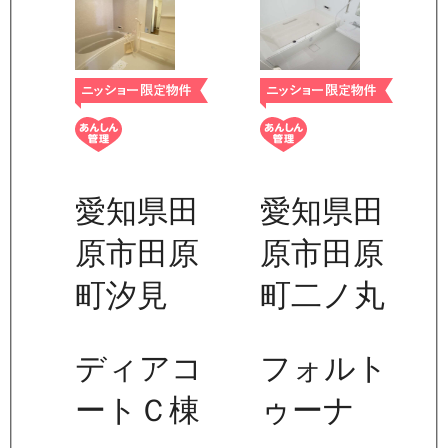
愛知県田
愛知県田
原市田原
原市田原
町汐見
町二ノ丸
ディアコ
フォルト
ートＣ棟
ゥーナ