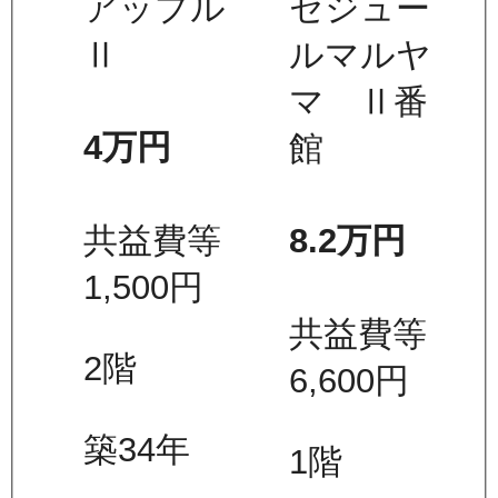
アップル
セジュー
Ⅱ
ルマルヤ
マ Ⅱ番
4万
円
館
共益費等
8.2万
円
1,500
円
共益費等
2
階
6,600
円
築34年
1
階