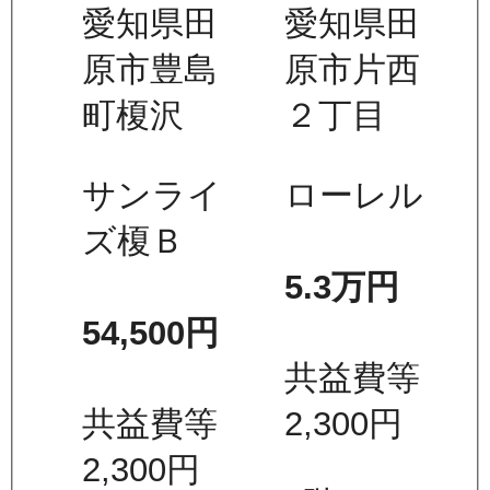
愛知県田
愛知県田
原市豊島
原市片西
町榎沢
２丁目
サンライ
ローレル
ズ榎Ｂ
5.3万
円
54,500
円
共益費等
共益費等
2,300
円
2,300
円