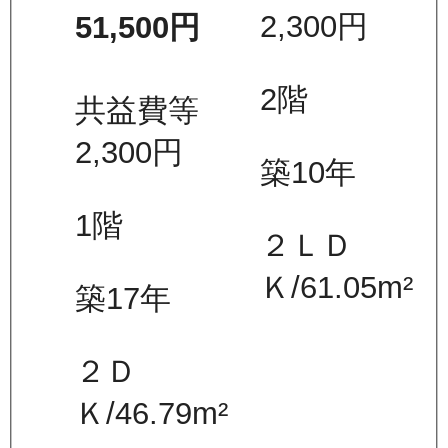
2,300
円
51,500
円
2
階
共益費等
2,300
円
築10年
1
階
２ＬＤ
Ｋ
/
61.05
m²
築17年
２Ｄ
Ｋ
/
46.79
m²