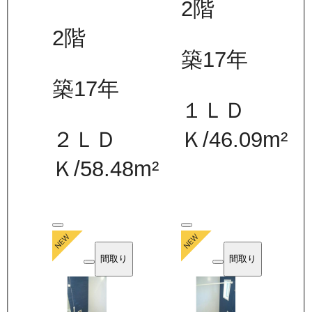
2
階
2
階
築17年
築17年
１ＬＤ
２ＬＤ
Ｋ
/
46.09
m²
Ｋ
/
58.48
m²
間取り
間取り