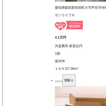
愛知県額田郡幸田町大字芦谷字仲
サンライフＮ
4.1万
円
共益費等
家賃込
円
1
階
築36年
１ＤＫ
/
27.08
m²
間取り