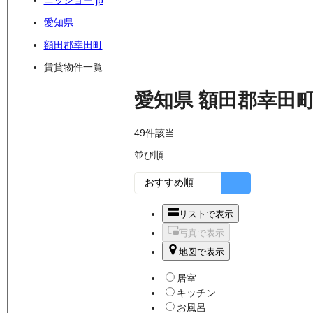
ニッショー.jp
愛知県
額田郡幸田町
賃貸物件一覧
愛知県
額田郡幸田
49
件該当
並び順
リストで表示
写真で表示
地図で表示
居室
キッチン
お風呂