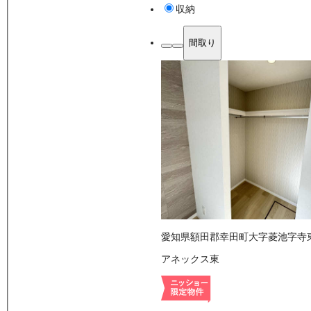
収納
間取り
愛知県額田郡幸田町大字菱池字寺
アネックス東