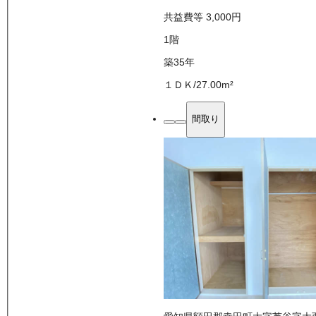
共益費等
3,000
円
1
階
築35年
１ＤＫ
/
27.00
m²
間取り