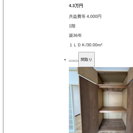
4.3万
円
共益費等
4,000
円
1
階
築36年
１ＬＤＫ
/
30.00
m²
間取り