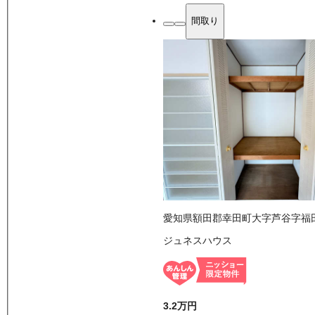
間取り
愛知県額田郡幸田町大字芦谷字福
ジュネスハウス
3.2万
円