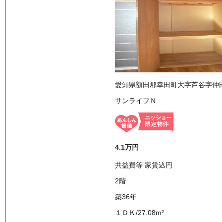
愛知県額田郡幸田町大字芦谷字仲
サンライフＮ
4.1万
円
共益費等
家賃込
円
2
階
築36年
１ＤＫ
/
27.08
m²